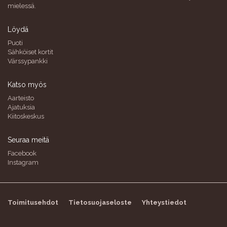
mielessä.
Löydä
Puoti
Sähköiset kortit
Värssypankki
Katso myös
Aarteisto
Ajatuksia
Kiitoskeskus
Seuraa meitä
Facebook
Instagram
Toimitusehdot
Tietosuojaseloste
Yhteystiedot