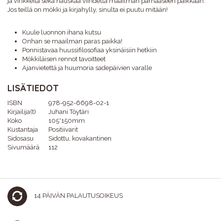
ja virikkeitä sekä hauskaa viihdettä maailman parhaaseen paikkaan.
Jos teillä on mökki ja kirjahylly, sinulta ei puutu mitään!
Kuule luonnon ihana kutsu
Onhan se maailman paras paikka!
Ponnistavaa huussifilosofiaa yksinäisiin hetkiin
Mökkiläisen rennot tavoitteet
Ajanvietettä ja huumoria sadepäivien varalle
LISÄTIEDOT
ISBN
978-952-6698-02-1
Kirjailija(t)
Juhani Töytäri
Koko
105*150mm
Kustantaja
Positiivarit
Sidosasu
Sidottu, kovakantinen
Sivumäärä
112
14 PÄIVÄN PALAUTUSOIKEUS