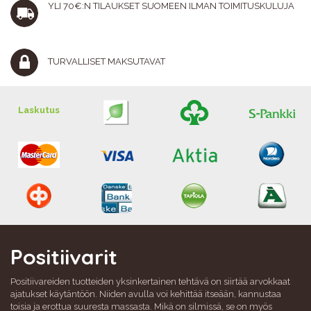
YLI 70€:N TILAUKSET SUOMEEN ILMAN TOIMITUSKULUJA
TURVALLISET MAKSUTAVAT
Laskutus
Positiivarit
Positiivareiden tuotteiden yksinkertainen tehtävä on siirtää arvokkaat
ajatukset käytäntöön. Niiden avulla voi kehittää itseään, kannustaa
toisia ja erottua suuresta massasta. Mikä on silmissä, se on myös