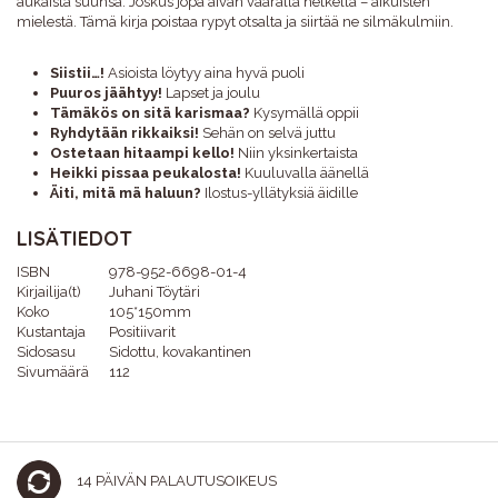
aukaista suunsa. Joskus jopa aivan väärällä hetkellä – aikuisten
mielestä. Tämä kirja poistaa rypyt otsalta ja siirtää ne silmäkulmiin.
Siistii…!
Asioista löytyy aina hyvä puoli
Puuros jäähtyy!
Lapset ja joulu
Tämäkös on sitä karismaa?
Kysymällä oppii
Ryhdytään rikkaiksi!
Sehän on selvä juttu
Ostetaan hitaampi kello!
Niin yksinkertaista
Heikki pissaa peukalosta!
Kuuluvalla äänellä
Äiti, mitä mä haluun?
Ilostus-yllätyksiä äidille
LISÄTIEDOT
ISBN
978-952-6698-01-4
Kirjailija(t)
Juhani Töytäri
Koko
105*150mm
Kustantaja
Positiivarit
Sidosasu
Sidottu, kovakantinen
Sivumäärä
112
14 PÄIVÄN PALAUTUSOIKEUS