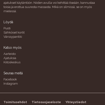
ajatukset käytäntöön. Niiden avulla voi kehittää itseään, kannustaa
toisia ja erottua suuresta massasta. Mikä on silmissä, se on myös
mielessä.
Löydä
Puoti
Sähköiset kortit
Värssypankki
Katso myös
Aarteisto
Ajatuksia
Kiitoskeskus
Seuraa meitä
Facebook
Instagram
Toimitusehdot
Tietosuojaseloste
Yhteystiedot