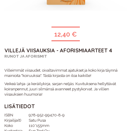
12,40 €
VILLEJÄ VIISAUKSIA - AFORISMIAARTEET 4
RUNOT JA AFORISMIT
Villeimmät viisaudet, oivaltavimmat ajatukset ja koko kirja täynnä
mainioita "koiruuksia". Tästä kirjasta on iloa kaikille!
Veikeä lahja- ja keräilykirja, sarjan neljäs. Kuvituksena hellyttävät
koiranpennut, juuri silmänsä avanneet pystykorvat. Ja villien
viisauksien huumoria!
LISÄTIEDOT
ISBN
978-952-99470-8-9
Kirjailija(t)
Satu Pusa
Koko
110*155mm
Kustantaja
Sun Text Oy