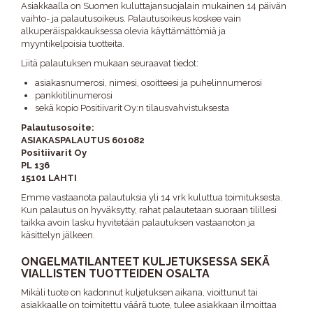
Asiakkaalla on Suomen kuluttajansuojalain mukainen 14 päivän
vaihto- ja palautusoikeus. Palautusoikeus koskee vain
alkuperäispakkauksessa olevia käyttämättömiä ja
myyntikelpoisia tuotteita.
Liitä palautuksen mukaan seuraavat tiedot:
asiakasnumerosi, nimesi, osoitteesi ja puhelinnumerosi
pankkitilinumerosi
sekä kopio Positiivarit Oy:n tilausvahvistuksesta
Palautusosoite:
ASIAKASPALAUTUS 601082
Positiivarit Oy
PL 136
15101 LAHTI
Emme vastaanota palautuksia yli 14 vrk kuluttua toimituksesta.
Kun palautus on hyväksytty, rahat palautetaan suoraan tilillesi
taikka avoin lasku hyvitetään palautuksen vastaanoton ja
käsittelyn jälkeen.
ONGELMATILANTEET KULJETUKSESSA SEKÄ
VIALLISTEN TUOTTEIDEN OSALTA
Mikäli tuote on kadonnut kuljetuksen aikana, vioittunut tai
asiakkaalle on toimitettu väärä tuote, tulee asiakkaan ilmoittaa