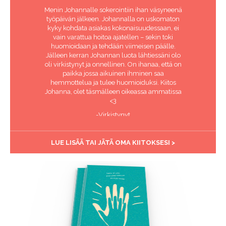
Menin Johannalle sokerointiin ihan väsyneenä
työpäivän jälkeen. Johannalla on uskomaton
kyky kohdata asiakas kokonaisuudessaan, ei
vain varattua hoitoa ajatellen – sekin toki
huomioidaan ja tehdään viimeisen päälle.
Jälleen kerran Johannan luota lähtiessäni olo
oli virkistynyt ja onnellinen. On ihanaa, että on
paikka jossa aikuinen ihminen saa
hemmottelua ja tulee huomioiduksi. Kiitos
Johanna, olet täsmälleen oikeassa ammatissa
<3
-Virkistynyt
LUE LISÄÄ TAI JÄTÄ OMA KIITOKSESI >