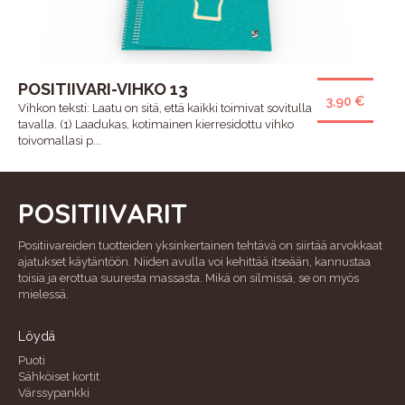
POSITIIVARI-VIHKO 13
3,90 €
Vihkon teksti: Laatu on sitä, että kaikki toimivat sovitulla
tavalla. (1) Laadukas, kotimainen kierresidottu vihko
toivomallasi p...
POSITIIVARIT
Positiivareiden tuotteiden yksinkertainen tehtävä on siirtää arvokkaat
ajatukset käytäntöön. Niiden avulla voi kehittää itseään, kannustaa
toisia ja erottua suuresta massasta. Mikä on silmissä, se on myös
mielessä.
Löydä
Puoti
Sähköiset kortit
Värssypankki