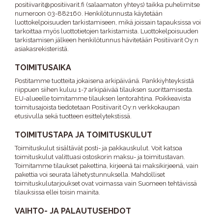
positiivarit@positiivarit.fi (salaamaton yhteys) taikka puhelimitse
numeroon 03-882160. Henkilötunnusta käytetään
luottokelpoisuuden tarkistamiseen, mikä joissain tapauksissa voi
tarkoittaa myös luottotietojen tarkistamista. Luottokelpoisuuden
tarkistamisen jälkeen henkilötunnus hävitetään Positiivarit Oy:n
asiakasrekisteristä.
TOIMITUSAIKA
Postitamme tuotteita jokaisena arkipäivänä. Pankkiyhteyksistä
riippuen siihen kuluu 1-7 arkipäivää tilauksen suorittamisesta.
EU-alueelle toimitamme tilauksen lentorahtina. Poikkeavista
toimitusajoista tiedotetaan Positiivarit Oy:n verkkokaupan
etusivulla sekä tuotteen esittelytekstissä.
TOIMITUSTAPA JA TOIMITUSKULUT
Toimituskulut sisältävät posti- ja pakkauskulut. Voit katsoa
toimituskulut valittuasi ostoskorin maksu- ja toimitustavan.
Toimitamme tilaukset pakettina, kirjeenä tai maksikirjeenä, vain
pakettia voi seurata lähetystunnuksella. Mahdolliset
toimituskulutarjoukset ovat voimassa vain Suomeen tehtävissä
tilauksissa ellei toisin mainita.
VAIHTO- JA PALAUTUSEHDOT