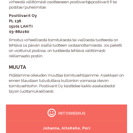
virheestä välittömästi osoitteeseen positiivarit@positiivarit.fi tai
postitse/puhelimitse:
Positiivarit Oy
PL 136
15101 LAHTI
03-882160
Ilmoitus virheellisestä toimituksesta tai viallisesta tuotteesta on
tehtävä 14 päivän sisällä tuotteen vastaanottamisesta. Jos paketti
on vioittunut postissa, on tuotteesta tehtävä välittömästi
reklamaatio postiin.
MUUTA
Pidätämme oikeuden muuttaa toimitusehtojamme. Asiakkaan on
ennen tilaustaan tutustuttava kulloinkin voimassa oleviin
toimitusehtoihin. Positiivarit Oy käsittelee kaikki asiakastiedot
täysin luottamuksellisesti.
KIITOSKESKUS
Johanna, AitoKeho, Pori