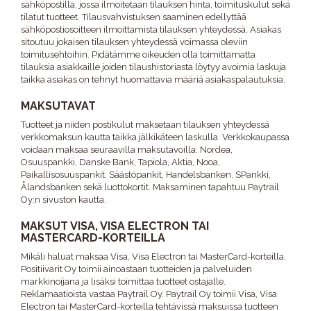
sähköpostilla, jossa ilmoitetaan tilauksen hinta, toimituskulut sekä
tilatut tuotteet. Tilausvahvistuksen saaminen edellyttää
sähköpostiosoitteen ilmoittamista tilauksen yhteydessä. Asiakas
sitoutuu jokaisen tilauksen yhteydessä voimassa oleviin
toimitusehtoihin. Pidätämme oikeuden olla toimittamatta
tilauksia asiakkaille joiden tilaushistoriasta löytyy avoimia laskuja
taikka asiakas on tehnyt huomattavia määriä asiakaspalautuksia.
MAKSUTAVAT
Tuotteet ja niiden postikulut maksetaan tilauksen yhteydessä
verkkomaksun kautta taikka jälkikäteen laskulla. Verkkokaupassa
voidaan maksaa seuraavilla maksutavoilla: Nordea,
Osuuspankki, Danske Bank, Tapiola, Aktia, Nooa,
Paikallisosuuspankit, Säästöpankit, Handelsbanken, SPankki,
Ålandsbanken sekä luottokortit. Maksaminen tapahtuu Paytrail
Oy:n sivuston kautta.
MAKSUT VISA, VISA ELECTRON TAI
MASTERCARD-KORTEILLA
Mikäli haluat maksaa Visa, Visa Electron tai MasterCard-korteilla,
Positiivarit Oy toimii ainoastaan tuotteiden ja palveluiden
markkinoijana ja lisäksi toimittaa tuotteet ostajalle.
Reklamaatioista vastaa Paytrail Oy. Paytrail Oy toimii Visa, Visa
Electron tai MasterCard-korteilla tehtävissä maksuissa tuotteen