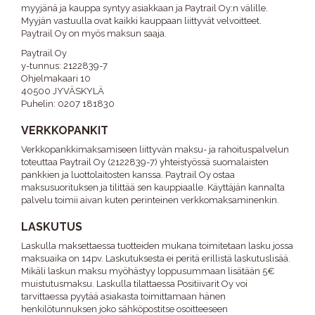
myyjänä ja kauppa syntyy asiakkaan ja Paytrail Oy:n välille.
Myyjän vastuulla ovat kaikki kauppaan liittyvät velvoitteet.
Paytrail Oy on myös maksun saaja.
Paytrail Oy
y-tunnus: 2122839-7
Ohjelmakaari 10
40500 JYVÄSKYLÄ
Puhelin: 0207 181830
VERKKOPANKIT
Verkkopankkimaksamiseen liittyvän maksu- ja rahoituspalvelun
toteuttaa Paytrail Oy (2122839-7) yhteistyössä suomalaisten
pankkien ja luottolaitosten kanssa. Paytrail Oy ostaa
maksusuorituksen ja tilittää sen kauppiaalle. Käyttäjän kannalta
palvelu toimii aivan kuten perinteinen verkkomaksaminenkin.
LASKUTUS
Laskulla maksettaessa tuotteiden mukana toimitetaan lasku jossa
maksuaika on 14pv. Laskutuksesta ei peritä erillistä laskutuslisää.
Mikäli laskun maksu myöhästyy loppusummaan lisätään 5€
muistutusmaksu. Laskulla tilattaessa Positiivarit Oy voi
tarvittaessa pyytää asiakasta toimittamaan hänen
henkilötunnuksen joko sähköpostitse osoitteeseen