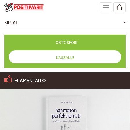
Toggle
navigation
KIRJAT
OSTOSKORI
KASSALLE
ELÄMÄNTAITO