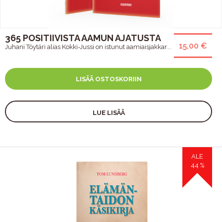
365 POSITIIVISTA AAMUN AJATUSTA
15,00 €
Juhani Töytäri alias Kokki-Jussi on istunut aamiaisjakkar...
LISÄÄ OSTOSKORIIN
LUE LISÄÄ
ALE
44 %