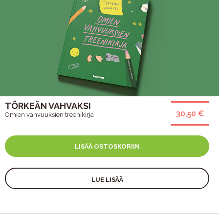
TÖRKEÄN VAHVAKSI
30,50 €
Omien vahvuuksien treenikirja
LISÄÄ OSTOSKORIIN
LUE LISÄÄ