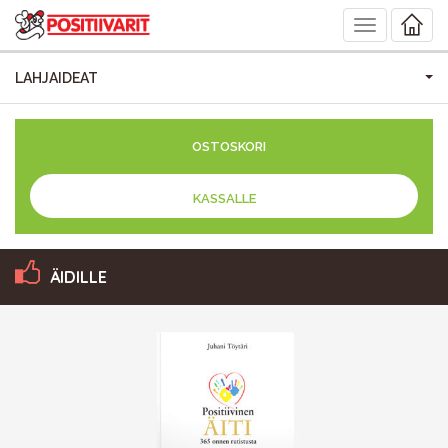
Toggle
navigation
LAHJAIDEAT
OSTOSKORI
KASSALLE
ÄIDILLE