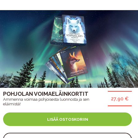
POHJOLAN VOIMAELÄINKORTIT
27,90 €
Ammenna voimaa pohjoisesta luonnosta ja sen
eläimistä!
LISÄÄ OSTOSKORIIN