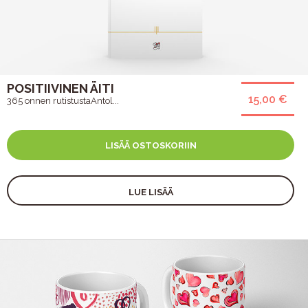
POSITIIVINEN ÄITI
15,00 €
365 onnen rutistustaAntol...
LISÄÄ OSTOSKORIIN
LUE LISÄÄ