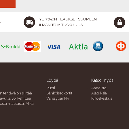
YLI 70€:N TILAUKSET SUOMEEN
S
ILMAN TOIMITUSKULUJA
Löydä
Katso myös
Puoti
Aarteisto
n tehtävä on siirtää
Sähköiset kortit
Ajatuksia
avulla voi kehittää
Värssypankki
Kiitoskeskus
uresta massasta. Mikä