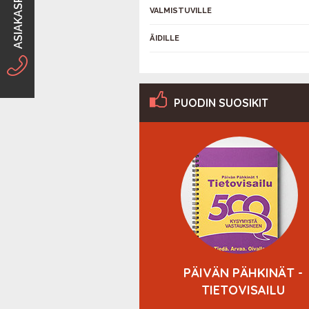
ASIAKASPALVELU
VALMISTUVILLE
ÄIDILLE
PUODIN SUOSIKIT
YVÄN MIELEN
PÄIVÄN PÄHKINÄT -
EKALENTERI 2027
TIETOVISAILU