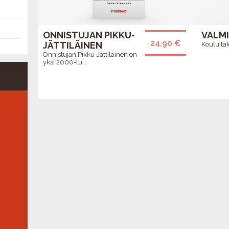
ONNISTUJAN PIKKU-
VALMI
24,90 €
JÄTTILÄINEN
Koulu ta
Onnistujan Pikku-Jättiläinen on
yksi 2000-lu...
VUOSIMUKI 1976
PERH