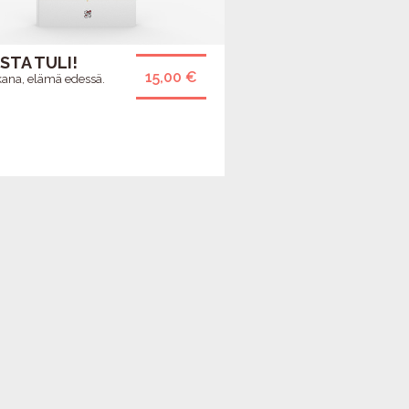
STA TULI!
15,00 €
kana, elämä edessä.
HYVÄN MIELEN
PÄIVÄN PÄHKINÄT -
EKALENTERI 2027
TIETOVISAILU