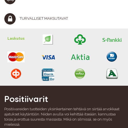
TURVALLISET MAKSUTAVAT
Laskutus
Positiivarit
Positiivareiden tuotteiden yksinkertainen tehtävä on siirtää arvokkaat
ajatukset käytäntöön. Niiden avulla voi kehittää itseään, kannustaa
toisia ja erottua suuresta massasta. Mikä on silmissä, se on myös
mielessä.