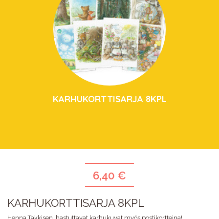
KARHUKORTTISARJA 8KPL
6,40 €
KARHUKORTTISARJA 8KPL
Henna Takkisen ihastuttavat karhukuvat myös postikortteina!