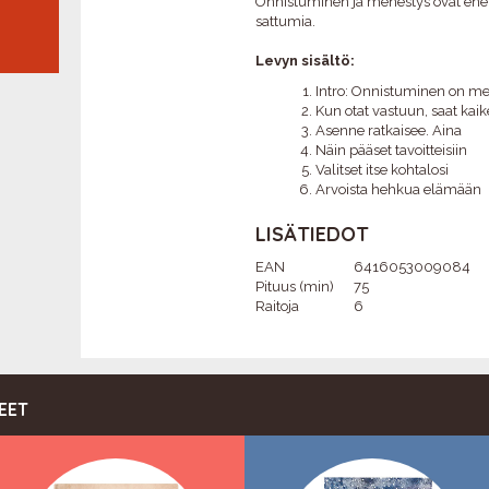
Onnistuminen ja menestys ovat en
PERH
sattumia.
Levyn sisältö:
Intro: Onnistuminen on m
Kun otat vastuun, saat kaik
Asenne ratkaisee. Aina
Näin pääset tavoitteisiin
Valitset itse kohtalosi
Arvoista hehkua elämään
LISÄTIEDOT
EAN
6416053009084
Pituus (min)
75
Raitoja
6
EET