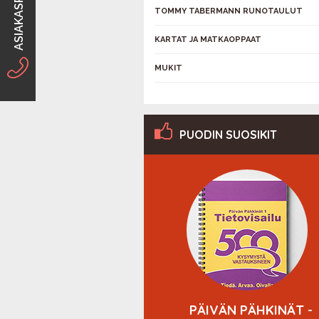
ASIAKASPALVELU
TOMMY TABERMANN RUNOTAULUT
KARTAT JA MATKAOPPAAT
MUKIT
PUODIN SUOSIKIT
YVÄN MIELEN
PÄIVÄN PÄHKINÄT -