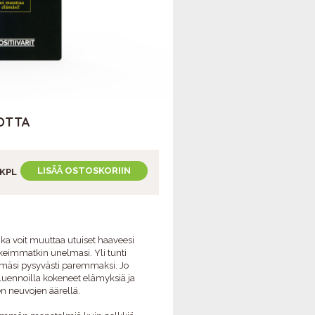
TOTTA
LISÄÄ OSTOSKORIIN
KPL
ka voit muuttaa utuiset haaveesi
ohkeimmatkin unelmasi. Yli tunti
ämäsi pysyvästi paremmaksi. Jo
uennoilla kokeneet elämyksiä ja
en neuvojen äärellä.
HYVÄN MIELEN
PÄIVÄN PÄHKINÄT -