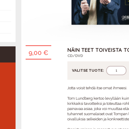
NÄIN TEET TOIVEISTA 
9,00 €
CD/DVD
VALITSE TUOTE:
Jotta voisit tehdä itse omat ihmeesi.
Tom Lundberg kertoo levyllään kuin
kirkkaiksi tavoitteiksi ja toteuttaa r
painavaa asiaa, joka voi muuttaa el
tuhannet suomalaiset ovat Tompan l
oivalluksia selkeiden ja konkreettist
VUOSIMUKI 1976