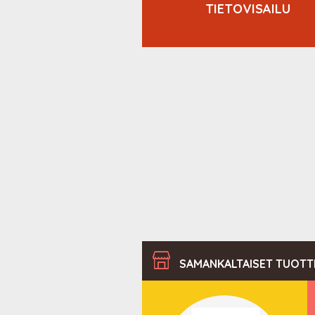
EKALENTERI 2027
TIETOVISAILU
SAMANKALTAISET TUOTT