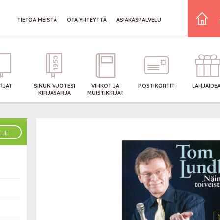
TIETOA MEISTÄ
OTA YHTEYTTÄ
ASIAKASPALVELU
IRJAT
SINUN VUOTESI
VIHKOT JA
POSTIKORTIT
LAHJAIDE
KIRJASARJA
MUISTIKIRJAT
LLE