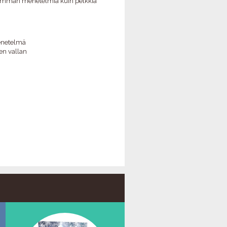
emmän menetelmiä kuin pelkkiä
EKALENTERI 2027
TIETOVISAILU
enetelmä
en vallan