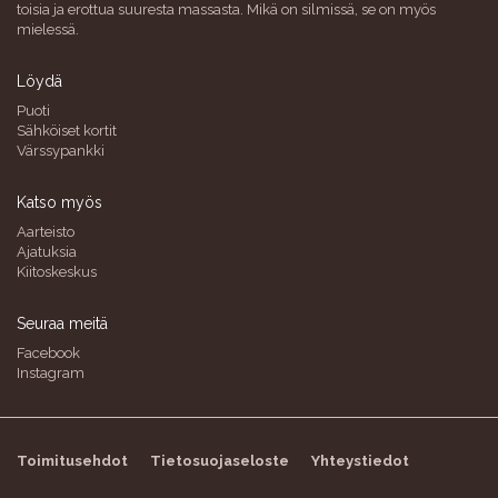
toisia ja erottua suuresta massasta. Mikä on silmissä, se on myös
mielessä.
Löydä
Puoti
Sähköiset kortit
Värssypankki
Katso myös
Aarteisto
Ajatuksia
Kiitoskeskus
Seuraa meitä
Facebook
Instagram
Toimitusehdot
Tietosuojaseloste
Yhteystiedot