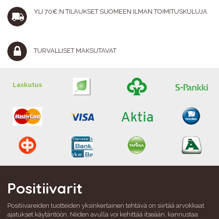
YLI 70€:N TILAUKSET SUOMEEN ILMAN TOIMITUSKULUJA
TURVALLISET MAKSUTAVAT
Laskutus
Positiivarit
Positiivareiden tuotteiden yksinkertainen tehtävä on siirtää arvokkaat
ajatukset käytäntöön. Niiden avulla voi kehittää itseään, kannustaa