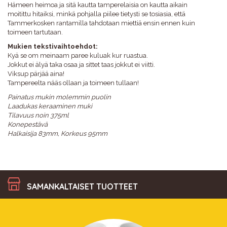
Hämeen heimoa ja sitä kautta tamperelaisia on kautta aikain
moitittu hitaiksi, minkä pohjalla piilee tietysti se tosiasia, että
Tammerkosken rantamilla tahdotaan miettiä ensin ennen kuin
toimeen tartutaan.
Mukien tekstivaihtoehdot:
Kyä se om meinaam paree kuluak kur ruastua.
Jokkut ei älyä taka osaa ja sittet taas jokkut ei viitti.
Viksup pärjää aina!
Tampereelta nääs ollaan ja toimeen tullaan!
Painatus mukin molemmin puolin
Laadukas keraaminen muki
Tilavuus noin 375ml
Konepestävä
Halkaisija 83mm, Korkeus 95mm
SAMANKALTAISET TUOTTEET