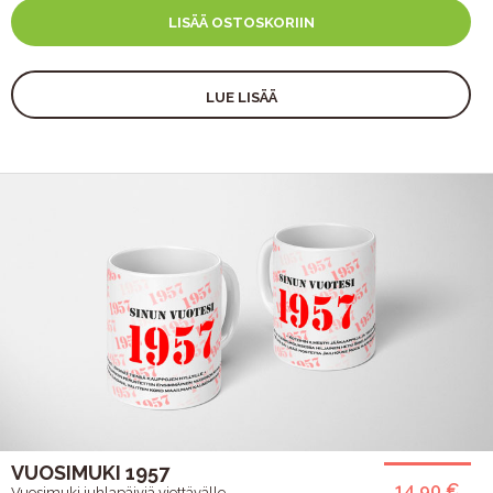
LISÄÄ OSTOSKORIIN
LUE LISÄÄ
VUOSIMUKI 1957
14,90 €
Vuosimuki juhlapäiviä viettävälle