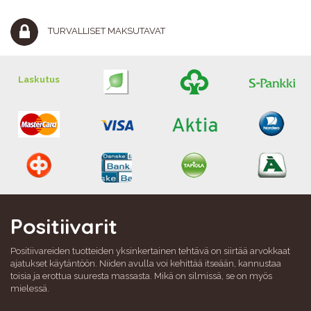
TURVALLISET MAKSUTAVAT
Laskutus
Positiivarit
Positiivareiden tuotteiden yksinkertainen tehtävä on siirtää arvokkaat
ajatukset käytäntöön. Niiden avulla voi kehittää itseään, kannustaa
toisia ja erottua suuresta massasta. Mikä on silmissä, se on myös
mielessä.