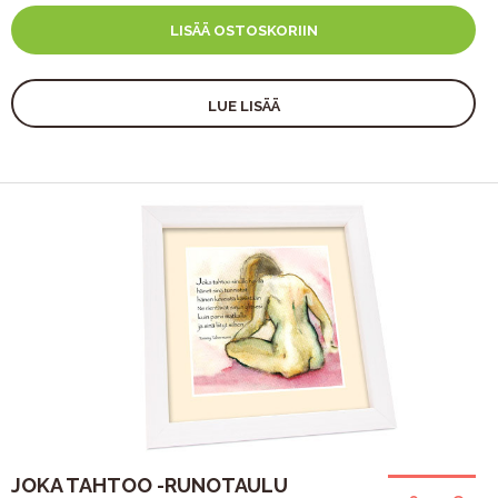
LISÄÄ OSTOSKORIIN
LUE LISÄÄ
JOKA TAHTOO -RUNOTAULU