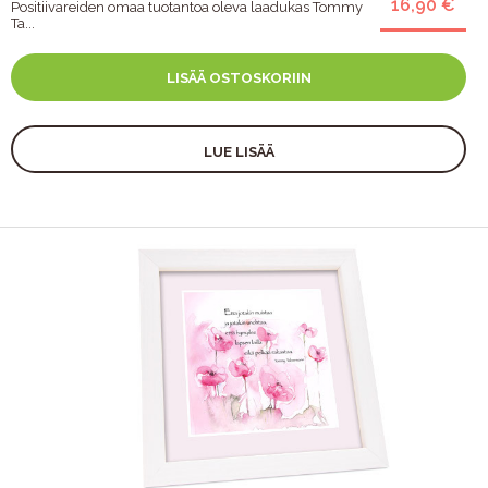
16,90 €
Positiivareiden omaa tuotantoa oleva laadukas Tommy
Ta...
LISÄÄ OSTOSKORIIN
LUE LISÄÄ