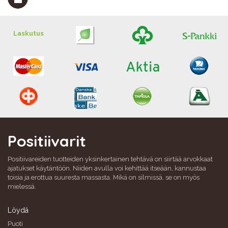
Laskutus
Positiivarit
Positiivareiden tuotteiden yksinkertainen tehtävä on siirtää arvokkaat
ajatukset käytäntöön. Niiden avulla voi kehittää itseään, kannustaa
toisia ja erottua suuresta massasta. Mikä on silmissä, se on myös
mielessä.
Löydä
Puoti