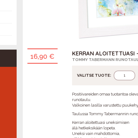
KERRAN ALOITETTUASI
16,90 €
TOMMY TABERMANN RUNOTAU
VALITSE TUOTE:
Positiivareiden omaa tuotantoa ol
runotaulu.
Valkoinen lasilla varustettu puukehy
Taulussa Tommy Tabermannin runo
Kerran aloitettuasi uneksimisen
älä hetkeksikään lopeta.
VUOSIMUKI 1976
Uneksi vain mahdottomia,