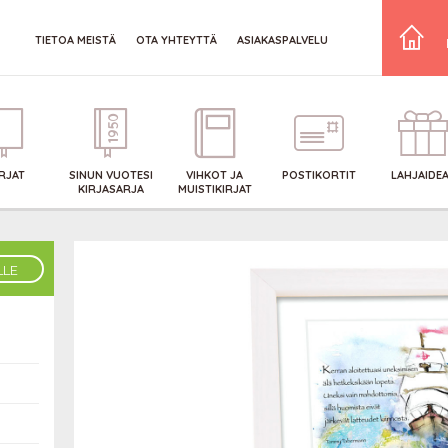
TIETOA MEISTÄ
OTA YHTEYTTÄ
ASIAKASPALVELU
IRJAT
SINUN VUOTESI
VIHKOT JA
POSTIKORTIT
LAHJAIDE
KIRJASARJA
MUISTIKIRJAT
LLE