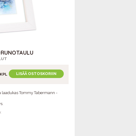
 -RUNOTAULU
LUT
LISÄÄ OSTOSKORIIN
KPL
eva laadukas Tommy Tabermann -
s.
:
HYVÄN MIELEN
PÄIVÄN PÄHKINÄT -