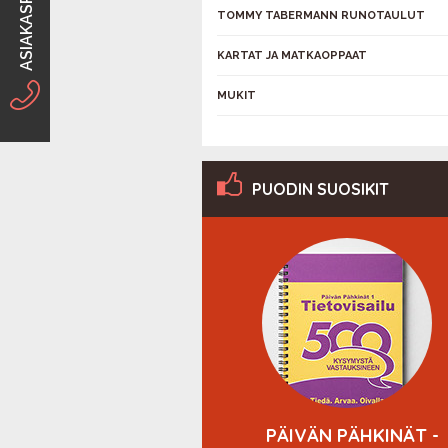
ASIAKASPALVELU
TOMMY TABERMANN RUNOTAULUT
KARTAT JA MATKAOPPAAT
MUKIT
PUODIN SUOSIKIT
YVÄN MIELEN
PÄIVÄN PÄHKINÄT -