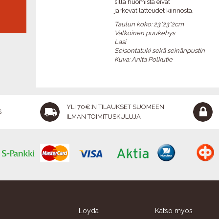
sillä huomista eivät
PERH
järkevät latteudet kiinnosta.
Taulun koko: 23*23*2cm
Valkoinen puukehys
Lasi
Seisontatuki sekä seinäripustin
Kuva: Anita Polkutie
YLI 70€:N TILAUKSET SUOMEEN
S
ILMAN TOIMITUSKULUJA
Löydä
Katso myös