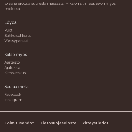
toisia ja erottua suuresta massasta. Mikä on silmissä, se on myös
mielessä.
Löydä
Puoti
Sähköiset kortit
Värssypankki
Katso myös
Aarteisto
Ajatuksia
Kiitoskeskus
Seuraa meitä
Facebook
Instagram
Toimitusehdot
Tietosuojaseloste
Yhteystiedot