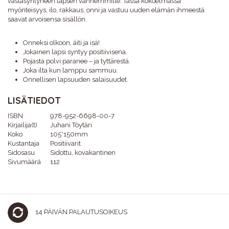
vastasyntyneen lapsen vanhemmille. Tässä kokoelmassa
myönteisyys, ilo, rakkaus, onni ja vastuu uuden elämän ihmeestä
saavat arvoisensa sisällön.
Onneksi olkoon, äiti ja isä!
Jokainen lapsi syntyy positiivisena.
Pojasta polvi paranee – ja tyttärestä.
Joka ilta kun lamppu sammuu.
Onnellisen lapsuuden salaisuudet.
LISÄTIEDOT
ISBN
978-952-6698-00-7
Kirjailija(t)
Juhani Töytäri
Koko
105*150mm
Kustantaja
Positiivarit
Sidosasu
Sidottu, kovakantinen
Sivumäärä
112
14 PÄIVÄN PALAUTUSOIKEUS