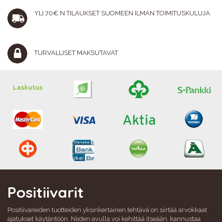
YLI 70€:N TILAUKSET SUOMEEN ILMAN TOIMITUSKULUJA
TURVALLISET MAKSUTAVAT
Laskutus
Positiivarit
Positiivareiden tuotteiden yksinkertainen tehtävä on siirtää arvokkaat
ajatukset käytäntöön. Niiden avulla voi kehittää itseään, kannustaa