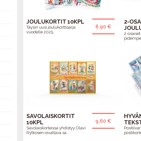
JOULUKORTIT 10KPL
2-OSA
8,90 €
JOUL
Täysin uusi joulukorttisarja
vuodelle 2025
2-osaiset
pidempien
SAVOLAISKORTIT
HYVÄ
9,60 €
10KPL
TEKST
Savolaiskorteissa yhdistyy Olavi
Positiivar
Rytkösen oivaltava sa...
postikortei