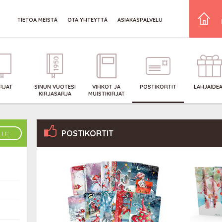
TIETOA MEISTÄ
OTA YHTEYTTÄ
ASIAKASPALVELU
IRJAT
SINUN VUOTESI
VIHKOT JA
POSTIKORTIT
LAHJAIDE
KIRJASARJA
MUISTIKIRJAT
POSTIKORTIT
LLE