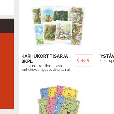
KARHUKORTTISARJA
YSTÄ
6,40 €
8KPL
12kpl upe
Henna takkisen ihastuttavat
karhukuvat myös postikortteina!
VUOSIMUKI 1976
PERH