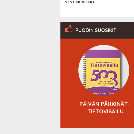
S/S UKKOPEKKA
PUODIN SUOSIKIT
YVÄN MIELEN
PÄIVÄN PÄHKINÄT -
EKALENTERI 2027
TIETOVISAILU