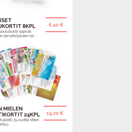
ISET
6,40 €
UKORTIT 8KPL
 joulukortit sopivat
 tervehdyksien toi...
N MIELEN
19,20 €
IKORTIT 24KPL
it aloitti 35 vuotta sitten
lla j...