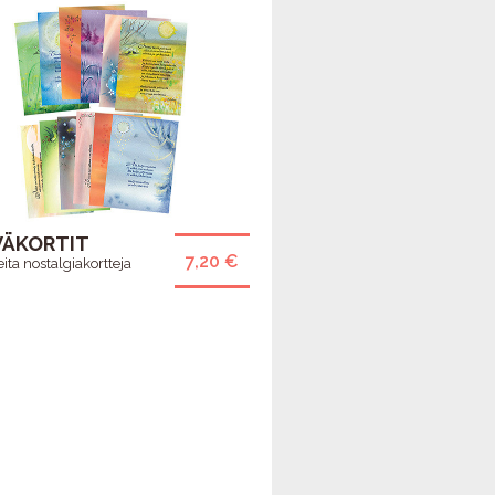
VÄKORTIT
7,20 €
ita nostalgiakortteja
HYVÄN MIELEN
PÄIVÄN PÄHKINÄT -
EKALENTERI 2027
TIETOVISAILU