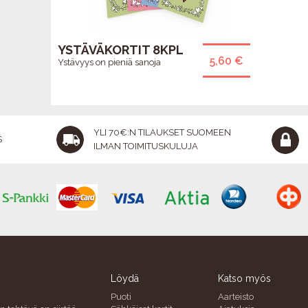
YSTÄVÄKORTIT 8KPL
5,60 €
Ystävyys on pieniä sanoja
YLI 70€:N TILAUKSET SUOMEEN
S
ILMAN TOIMITUSKULUJA
Löydä
Katso myös
Puoti
Aarteisto