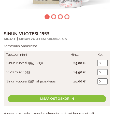
SINUN VUOTESI 1953
KIRJAT
SINUN VUOTESI KIRJASARJA
Saatavuus:
Varastossa
Tuotteen nimi
Hinta
Kpl
Sinun vuotesi 1953 -kirja
25,00 €
Vuosimuki 1953
14,90 €
Sinun vuotesi 1953 lahjapakkaus
39,00 €
LISÄÄ OSTOSKORIIN
Vuonna 1953 edellisvuoden olympia- ja Armi-huuma pitivät