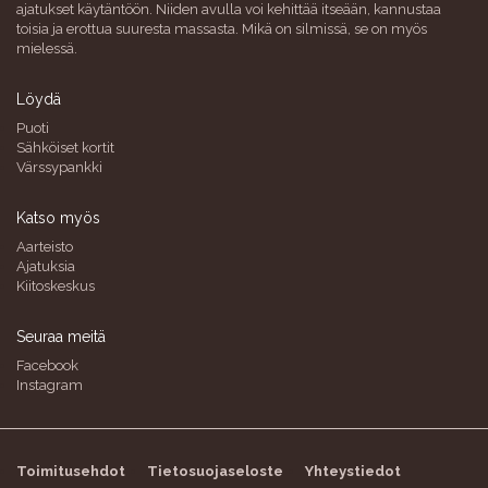
ajatukset käytäntöön. Niiden avulla voi kehittää itseään, kannustaa
toisia ja erottua suuresta massasta. Mikä on silmissä, se on myös
mielessä.
Löydä
Puoti
Sähköiset kortit
Värssypankki
Katso myös
Aarteisto
Ajatuksia
Kiitoskeskus
Seuraa meitä
Facebook
Instagram
Toimitusehdot
Tietosuojaseloste
Yhteystiedot