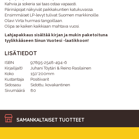
Kahvia ja sokeria sai taas ostaa vapaasti.
Pärinäpojat näkyivät paikkakuntien katukuvassa.
Ensimmäiset LP-levyt tulivat Suomen markkinoille.
Olavi Virta hurmasi tangoillaan.
Olipa se kaiken kaikkiaan mahtava vuosi.
Lahjapakkaus sisältää kirjan ja mukin paketoituna
tyylikkääseen Sinun Vuotesi -laatikkoon!
LISÄTIEDOT
ISBN
97895-2548-494-6
Kirjailija(t)
Juhani Töytäri & Reino Rasilainen
Koko
150*200mm
Kustantaja
Positiivarit
Sidosasu
Sidottu, kovakantinen
Sivumäärä
80
SAMANKALTAISET TUOTTEET