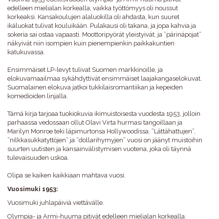
edelleen mielialan korkealla, vaikka työttömyys oli noussut
korkeaksi. Kansakoulujen alaluokilla oli ahdasta, kun suuret
ikäluokat tulivat kouluikään. Pulakausi oli takana, ja jopa kahvia ja
sokeria sai ostaa vapaasti. Moottoripyörät yleistyivät, ja ”pärinäpojat”
näkyivät niin isompien kuin pienempienkin paikkakuntien
katukuvassa.
Ensimmäiset LP-levyt tulivat Suomen markkinoille, ja
elokuvamaailmaa sykähdyttivät ensimmäiset laajakangaselokuvat.
Suomalainen elokuva jatkoi tukkilaisromantiikan ja kepeiden
komedioiden linjalla.
Tämä kirja tarjoaa tuokiokuvia ikimuistoisesta vuodesta 1953, jolloin
parhaassa vedossaan ollut Olavi Virta hurmasi tangoillaan ja
Marilyn Monroe teki läpimurtonsa Hollywoodissa. ”Lättähattujen”,
”nilkkasukkatyttöjen” ja ”dollarihymyjen” vuosi on jäänyt muistoihin
suurten uutisten ja kansainvälistymisen vuotena, joka oli täynnä
tulevaisuuden uskoa.
Olipa se kaiken kaikkiaan mahtava vuosi.
Vuosimuki 1953:
Vuosimuki juhlapäiviä viettävälle.
Olympia- ja Armi-huuma pitivät edelleen mielialan korkealla.