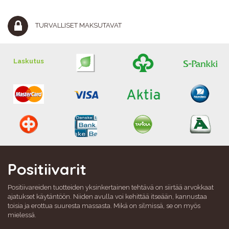
TURVALLISET MAKSUTAVAT
Laskutus
Positiivarit
Positiivareiden tuotteiden yksinkertainen tehtävä on siirtää arvokkaat
ajatukset käytäntöön. Niiden avulla voi kehittää itseään, kannustaa
toisia ja erottua suuresta massasta. Mikä on silmissä, se on myös
mielessä.