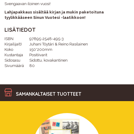
Svengaavan iloinen vuosi!
Lahjapakkaus sisältää kirjan ja mukin paketoituna
tyylikkääseen Sinun Vuotesi -laatikkoon!
LISÄTIEDOT
ISBN
97895-2548-495-3
Kirjailija(t)
Juhani Töytäri & Reino Rasilainen
Koko
150*200mm
Kustantaja
Positiivarit
Sidosasu
Sidottu, kovakantinen
Sivumäärä
80
SAMANKALTAISET TUOTTEET