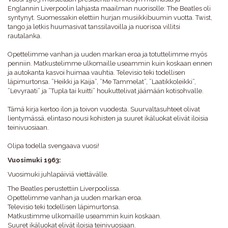
Englannin Liverpoolin lahjasta maailman nuorisolle: The Beatles oli
syntynyt. Suomessakin elettiin hurjan musiikkibuumin vuotta. Twist,
tango ja letkis huumasivat tanssilavoilla ja nuorisoa villitsi
rautalanka.
Opettelimme vanhan ja uuden markan eroa ja totuttelimme myös
penniin. Matkustelimme ulkomaille useammin kuin koskaan ennen
ja autokanta kasvoi huimaa vauhtia. Televisio teki todellisen
läpimurtonsa. ”Heikki ja Kaija”, ”Me Tammelat”, ”Laatikkoleikki”,
”Levyraati” ja ”Tupla tai kuitti” houkuttelivat jäämään kotisohvalle.
Tämä kirja kertoo ilon ja toivon vuodesta. Suurvaltasuhteet olivat
lientymässä, elintaso nousi kohisten ja suuret ikäluokat elivät iloisia
teinivuosiaan.
Olipa todella svengaava vuosi!
Vuosimuki 1963:
Vuosimuki juhlapäiviä viettävälle.
The Beatles perustettiin Liverpoolissa.
Opettelimme vanhan ja uuden markan eroa.
Televisio teki todellisen läpimurtonsa.
Matkustimme ulkomaille useammin kuin koskaan.
Suuret ikäluokat elivät iloisia teinivuosiaan.