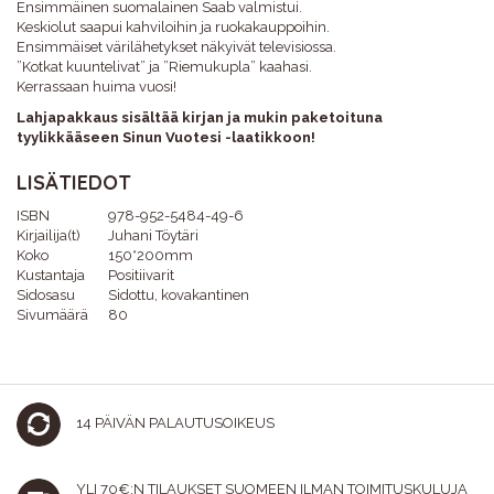
Ensimmäinen suomalainen Saab valmistui.
Keskiolut saapui kahviloihin ja ruokakauppoihin.
Ensimmäiset värilähetykset näkyivät televisiossa.
”Kotkat kuuntelivat” ja ”Riemukupla” kaahasi.
Kerrassaan huima vuosi!
Lahjapakkaus sisältää kirjan ja mukin paketoituna
tyylikkääseen Sinun Vuotesi -laatikkoon!
LISÄTIEDOT
ISBN
978-952-5484-49-6
Kirjailija(t)
Juhani Töytäri
Koko
150*200mm
Kustantaja
Positiivarit
Sidosasu
Sidottu, kovakantinen
Sivumäärä
80
14 PÄIVÄN PALAUTUSOIKEUS
YLI 70€:N TILAUKSET SUOMEEN ILMAN TOIMITUSKULUJA