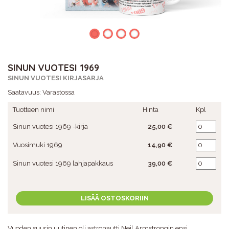
SINUN VUOTESI 1969
SINUN VUOTESI KIRJASARJA
Saatavuus:
Varastossa
Tuotteen nimi
Hinta
Kpl
Sinun vuotesi 1969 -kirja
25,00 €
Vuosimuki 1969
14,90 €
Sinun vuotesi 1969 lahjapakkaus
39,00 €
LISÄÄ OSTOSKORIIN
Vuoden suurin uutinen oli astronautti Neil Armstrongin ensi