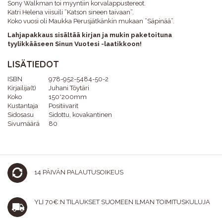
Sony Walkman toi myyntiin korvalappustereot.
Katri Helena viisuili ”Katson sineen taivaan”.
Koko vuosi oli Maukka Perusjätkänkin mukaan ”Säpinää”.
Lahjapakkaus sisältää kirjan ja mukin paketoituna
tyylikkääseen Sinun Vuotesi -laatikkoon!
LISÄTIEDOT
ISBN
978-952-5484-50-2
Kirjailija(t)
Juhani Töytäri
Koko
150*200mm
Kustantaja
Positiivarit
Sidosasu
Sidottu, kovakantinen
Sivumäärä
80
14 PÄIVÄN PALAUTUSOIKEUS
YLI 70€:N TILAUKSET SUOMEEN ILMAN TOIMITUSKULUJA