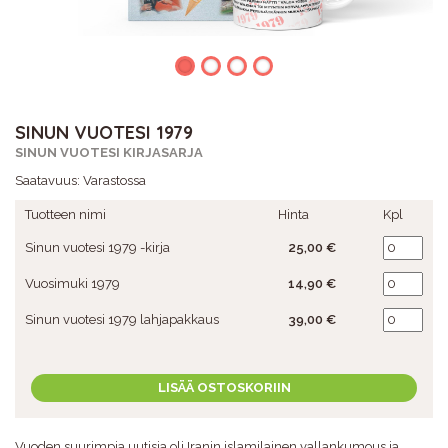
SINUN VUOTESI 1979
SINUN VUOTESI KIRJASARJA
Saatavuus:
Varastossa
Tuotteen nimi
Hinta
Kpl
Sinun vuotesi 1979 -kirja
25,00 €
Vuosimuki 1979
14,90 €
Sinun vuotesi 1979 lahjapakkaus
39,00 €
LISÄÄ OSTOSKORIIN
Vuoden suurimpia uutisia oli Iranin islamilainen vallankumous ja