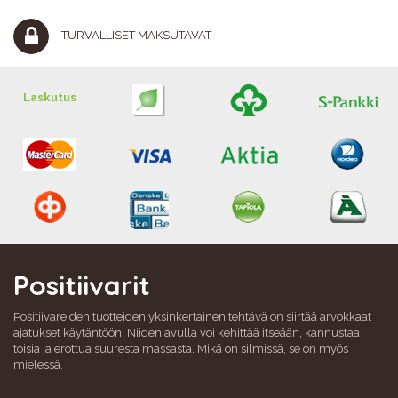
TURVALLISET MAKSUTAVAT
Laskutus
Positiivarit
Positiivareiden tuotteiden yksinkertainen tehtävä on siirtää arvokkaat
ajatukset käytäntöön. Niiden avulla voi kehittää itseään, kannustaa
toisia ja erottua suuresta massasta. Mikä on silmissä, se on myös
mielessä.