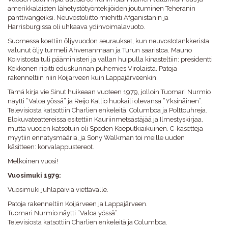
amerikkalaisten lähetystötyöntekijöiden joutuminen Teheranin
panttivangeiksi. Neuvostoliitto miehitti Afganistanin ja
Harrisburgissa oli uhkaava ydinvoimalavuoto.
Suomessa koettiin öljyvuodon seuraukset, kun neuvostotankkerista
valunut öljy turmeli Ahvenanmaan ja Turun saaristoa. Mauno
Koivistosta tuli pääministeri ja vallan huipulla kinasteltiin: presidentti
Kekkonen ripitti eduskunnan puhemies Virolaista. Patoja
rakenneltiin niin Koijärveen kuin Lappajärveenkin.
Tämä kirja vie Sinut huikeaan vuoteen 1979, jolloin Tuomari Nurmio
näytti ”Valoa yössä” ja Reijo Kallio huokaili olevansa ”Yksinäinen”.
Televisiosta katsottiin Charlien enkeleitä, Columboa ja Polttouhreja.
Elokuvateattereissa esitettiin Kauriinmetsästäjää ja Ilmestyskirjaa,
mutta vuoden katsotuin oli Speden Koeputkiaikuinen. C-kasetteja
myytiin ennätysmääriä, ja Sony Walkman toi meille uuden
käsitteen: korvalappustereot.
Melkoinen vuosi!
Vuosimuki 1979:
Vuosimuki juhlapäiviä viettävälle.
Patoja rakenneltiin Koijärveen ja Lappajärveen.
Tuomari Nurmio näytti ”Valoa yössä”.
Televisiosta katsottiin Charlien enkeleitä ja Columboa.