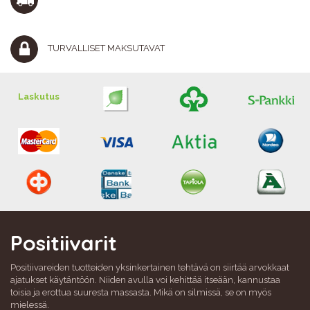
TURVALLISET MAKSUTAVAT
Laskutus
Positiivarit
Positiivareiden tuotteiden yksinkertainen tehtävä on siirtää arvokkaat
ajatukset käytäntöön. Niiden avulla voi kehittää itseään, kannustaa
toisia ja erottua suuresta massasta. Mikä on silmissä, se on myös
mielessä.