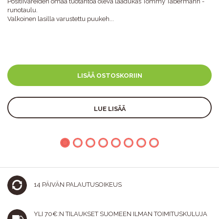
Positiivareiden omaa tuotantoa oleva laadukas Tommy Tabermann -
runotaulu.
Valkoinen lasilla varustettu puukeh...
LISÄÄ OSTOSKORIIN
LUE LISÄÄ
14 PÄIVÄN PALAUTUSOIKEUS
YLI 70€:N TILAUKSET SUOMEEN ILMAN TOIMITUSKULUJA