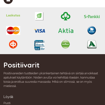
Laskutus
Positiivarit
Positiivareiden tuotteiden yksinkertainen tehtävä on siirtää arvokkaat
ajatukset käytäntöön. Niiden avulla voi kehittää itseään, kannustaa
toisia ja erottua suuresta massasta. Mikä on silmissä, se on myös
mielessä.
Löydä
Puoti