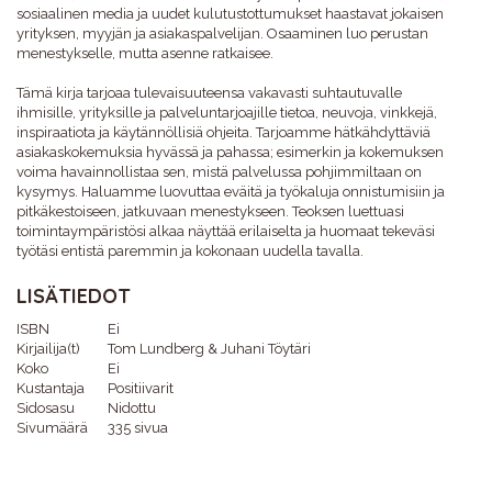
sosiaalinen media ja uudet kulutustottumukset haastavat jokaisen
yrityksen, myyjän ja asiakaspalvelijan. Osaaminen luo perustan
menestykselle, mutta asenne ratkaisee.
Tämä kirja tarjoaa tulevaisuuteensa vakavasti suhtautuvalle
ihmisille, yrityksille ja palveluntarjoajille tietoa, neuvoja, vinkkejä,
inspiraatiota ja käytännöllisiä ohjeita. Tarjoamme hätkähdyttäviä
asiakaskokemuksia hyvässä ja pahassa; esimerkin ja kokemuksen
voima havainnollistaa sen, mistä palvelussa pohjimmiltaan on
kysymys. Haluamme luovuttaa eväitä ja työkaluja onnistumisiin ja
pitkäkestoiseen, jatkuvaan menestykseen. Teoksen luettuasi
toimintaympäristösi alkaa näyttää erilaiselta ja huomaat tekeväsi
työtäsi entistä paremmin ja kokonaan uudella tavalla.
LISÄTIEDOT
ISBN
Ei
Kirjailija(t)
Tom Lundberg & Juhani Töytäri
Koko
Ei
Kustantaja
Positiivarit
Sidosasu
Nidottu
Sivumäärä
335 sivua