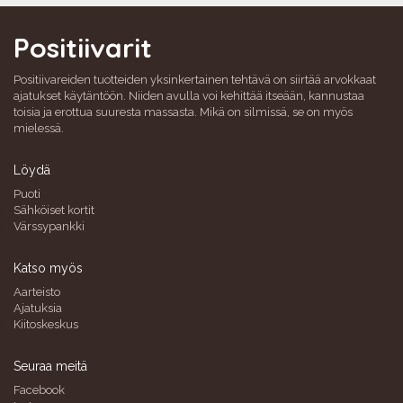
Positiivarit
Positiivareiden tuotteiden yksinkertainen tehtävä on siirtää arvokkaat
ajatukset käytäntöön. Niiden avulla voi kehittää itseään, kannustaa
toisia ja erottua suuresta massasta. Mikä on silmissä, se on myös
mielessä.
Löydä
Puoti
Sähköiset kortit
Värssypankki
Katso myös
Aarteisto
Ajatuksia
Kiitoskeskus
Seuraa meitä
Facebook