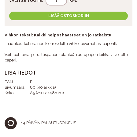
VALITSE TUOTE:
KPL
LISÄÄ OSTOSKORIIN
Vihkon teksti: Kaikki helpot haasteet on jo ratkaistu
Laadukas, kotimainen kierresidottu vihko toivomallasi paperilla.
Vaihtoehtoina: piirustuspaperi (blanko), ruutupaperi taikka viivoitettu
paperi.
LISÄTIEDOT
EAN
Ei
Sivumäärä
80 (40 arkkia)
Koko
A5 (210 x 148mm)
14 PÄIVÄN PALAUTUSOIKEUS