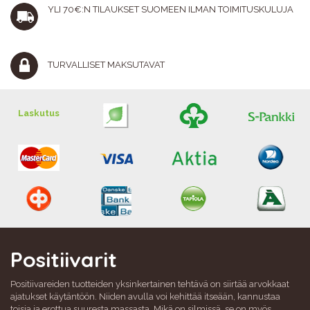
YLI 70€:N TILAUKSET SUOMEEN ILMAN TOIMITUSKULUJA
TURVALLISET MAKSUTAVAT
Laskutus
Positiivarit
Positiivareiden tuotteiden yksinkertainen tehtävä on siirtää arvokkaat
ajatukset käytäntöön. Niiden avulla voi kehittää itseään, kannustaa
toisia ja erottua suuresta massasta. Mikä on silmissä, se on myös