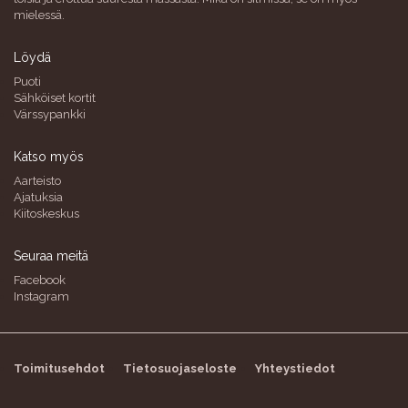
mielessä.
Löydä
Puoti
Sähköiset kortit
Värssypankki
Katso myös
Aarteisto
Ajatuksia
Kiitoskeskus
Seuraa meitä
Facebook
Instagram
Toimitusehdot
Tietosuojaseloste
Yhteystiedot