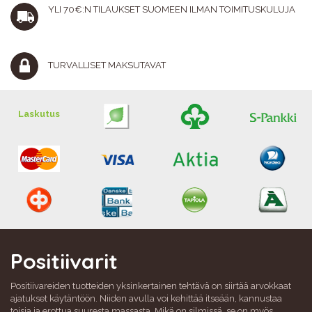
YLI 70€:N TILAUKSET SUOMEEN ILMAN TOIMITUSKULUJA
TURVALLISET MAKSUTAVAT
Laskutus
Positiivarit
Positiivareiden tuotteiden yksinkertainen tehtävä on siirtää arvokkaat
ajatukset käytäntöön. Niiden avulla voi kehittää itseään, kannustaa
toisia ja erottua suuresta massasta. Mikä on silmissä, se on myös