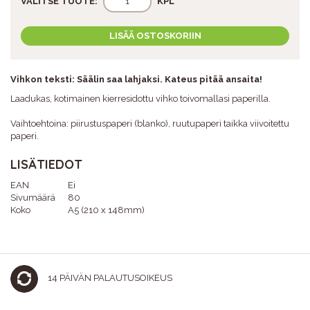
VALITSE TUOTE:
KPL
LISÄÄ OSTOSKORIIN
Vihkon teksti: Säälin saa lahjaksi. Kateus pitää ansaita!
Laadukas, kotimainen kierresidottu vihko toivomallasi paperilla.
Vaihtoehtoina: piirustuspaperi (blanko), ruutupaperi taikka viivoitettu
paperi.
LISÄTIEDOT
EAN
Ei
Sivumäärä
80
Koko
A5 (210 x 148mm)
14 PÄIVÄN PALAUTUSOIKEUS