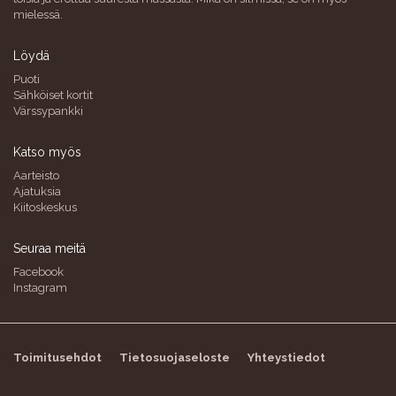
mielessä.
Löydä
Puoti
Sähköiset kortit
Värssypankki
Katso myös
Aarteisto
Ajatuksia
Kiitoskeskus
Seuraa meitä
Facebook
Instagram
Toimitusehdot
Tietosuojaseloste
Yhteystiedot