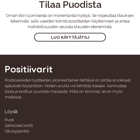
Tilaa Puodista
Oman tilin luomisesta on monenlaista hyötyä. Se nopeuttaa tilauksen
tekemistä, sallii useiden toimitusosoitteiden käyttämisen ja antaa
mahdollisuuden seurata tilausten etenemistä.
LUO KÄYTTÄJÄTILI
Positiivarit
Positiivareiden tuotteiden yksinkertainen tehtävä on siirtää arvokkaat
ajatukset käytäntöön. Niiden avulla voi kehittää itseään, kannustaa
toisia ja erottua suuresta massasta. Mikä on silmissä, se on myös
mielessä.
Löydä
Puoti
Sähköiset kortit
Värssypankki