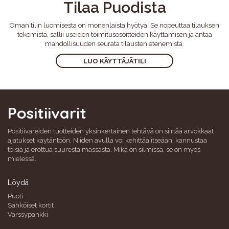
Tilaa Puodista
Oman tilin luomisesta on monenlaista hyötyä. Se nopeuttaa tilauksen
tekemistä, sallii useiden toimitusosoitteiden käyttämisen ja antaa
mahdollisuuden seurata tilausten etenemistä.
LUO KÄYTTÄJÄTILI
Positiivarit
Positiivareiden tuotteiden yksinkertainen tehtävä on siirtää arvokkaat
ajatukset käytäntöön. Niiden avulla voi kehittää itseään, kannustaa
toisia ja erottua suuresta massasta. Mikä on silmissä, se on myös
mielessä.
Löydä
Puoti
Sähköiset kortit
Värssypankki