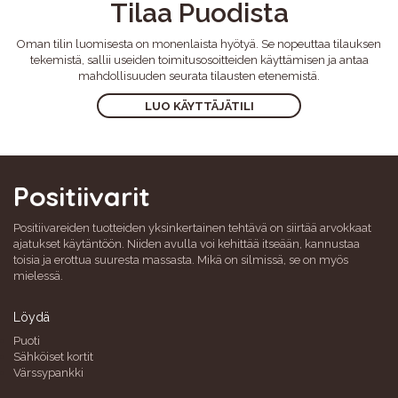
Tilaa Puodista
Oman tilin luomisesta on monenlaista hyötyä. Se nopeuttaa tilauksen
tekemistä, sallii useiden toimitusosoitteiden käyttämisen ja antaa
mahdollisuuden seurata tilausten etenemistä.
LUO KÄYTTÄJÄTILI
Positiivarit
Positiivareiden tuotteiden yksinkertainen tehtävä on siirtää arvokkaat
ajatukset käytäntöön. Niiden avulla voi kehittää itseään, kannustaa
toisia ja erottua suuresta massasta. Mikä on silmissä, se on myös
mielessä.
Löydä
Puoti
Sähköiset kortit
Värssypankki