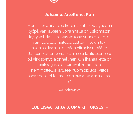
Johanna, AitoKeho, Pori
Menin Johannalle sokerointiin ihan väsyneenä
työpäivän jälkeen. Johannalla on uskomaton
kyky kohdata asiakas kokonaisuudessaan, ei
vain varattua hoitoa ajatellen – sekin toki
huomioidaan ja tehdään viimeisen päälle.
Jälleen kerran Johannan luota lähtiessäni olo
oli virkistynyt ja onnellinen. On ihanaa, että on
paikka jossa aikuinen ihminen saa
hemmottelua ja tulee huomioiduksi. Kiitos
Johanna, olet täsmälleen oikeassa ammatissa
<3
-Virkistynyt
LUE LISÄÄ TAI JÄTÄ OMA KIITOKSESI >