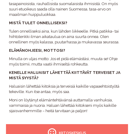
tasapainoisista, rauhallisista suomalaisista ihmisistä. On myös
suuri etuoikeus saada olla nainen Suomessa, tasa-arvo on
maailman huippuluokkaa.
MISTÄ TULET ONNELLISEKSI?
Tulen onnelliseksi aina, kun lähden liikkeelle. Pitkä patikka- tai
hiihtolenkki ilman aikataulua on aina suurta onnea. Olen
onnellinen myös kalassa, puutarhassa ja mukavassa seurassa.
ELÄMÄNOHJEESI, MOTTOSI?
Minulla on uljas motto: Jos et pidä elämästäsi, muuta se! Ohje
myös toimii, mutta vaatii ihmiseltä rohkeutta.
KENELLE HALUAISIT LÄHETTÄÄ KIITTÄVÄT TERVEISET JA
MISTÄ SYYSTÄ?
Haluaisin lähettää kiitoksia ja terveisiä kaikille vapaaehtoistyötä
tekeville. Kun itse antaa, myös saa.
Moni on löytänyt elämäntehtävänsä auttamalla vanhuksia,
vammaisia ja nuoria. Haluan lähettää kiitokseni myös kaikille
sijaisvanhemmille – heitä tarvitaan ja paljon!
KIITOSKESKUS