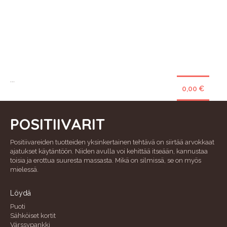
...
0,00 €
POSITIIVARIT
Positiivareiden tuotteiden yksinkertainen tehtävä on siirtää arvokkaat
ajatukset käytäntöön. Niiden avulla voi kehittää itseään, kannustaa
toisia ja erottua suuresta massasta. Mikä on silmissä, se on myös
mielessä.
Löydä
Puoti
Sähköiset kortit
Värssypankki