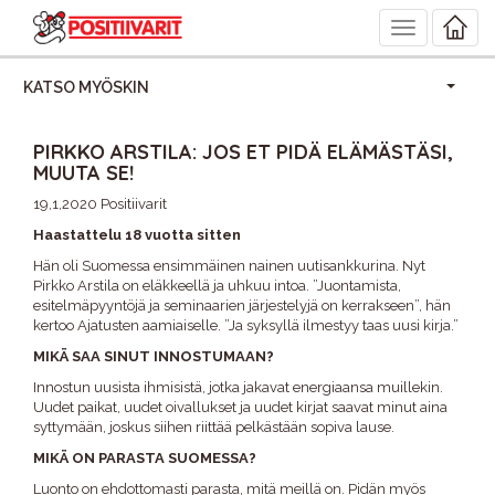
Toggle
navigation
KATSO MYÖSKIN
PIRKKO ARSTILA: JOS ET PIDÄ ELÄMÄSTÄSI,
MUUTA SE!
19,1,2020 Positiivarit
Haastattelu 18 vuotta sitten
Hän oli Suomessa ensimmäinen nainen uutisankkurina. Nyt
Pirkko Arstila on eläkkeellä ja uhkuu intoa. ”Juontamista,
esitelmäpyyntöjä ja seminaarien järjestelyjä on kerrakseen”, hän
kertoo Ajatusten aamiaiselle. ”Ja syksyllä ilmestyy taas uusi kirja.”
MIKÄ SAA SINUT INNOSTUMAAN?
Innostun uusista ihmisistä, jotka jakavat energiaansa muillekin.
Uudet paikat, uudet oivallukset ja uudet kirjat saavat minut aina
syttymään, joskus siihen riittää pelkästään sopiva lause.
MIKÄ ON PARASTA SUOMESSA?
Luonto on ehdottomasti parasta, mitä meillä on. Pidän myös