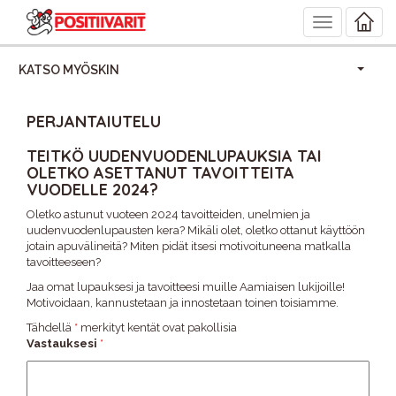
Toggle
navigation
KATSO MYÖSKIN
PERJANTAIUTELU
TEITKÖ UUDENVUODENLUPAUKSIA TAI
OLETKO ASETTANUT TAVOITTEITA
VUODELLE 2024?
Oletko astunut vuoteen 2024 tavoitteiden, unelmien ja
uudenvuodenlupausten kera? Mikäli olet, oletko ottanut käyttöön
jotain apuvälineitä? Miten pidät itsesi motivoituneena matkalla
tavoitteeseen?
Jaa omat lupauksesi ja tavoitteesi muille Aamiaisen lukijoille!
Motivoidaan, kannustetaan ja innostetaan toinen toisiamme.
Tähdellä
*
merkityt kentät ovat pakollisia
Vastauksesi
*