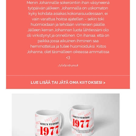
Menin Johannalle sokerointiin ihan väsyneenä
työpäivän jälkeen. Johannalla on uskomaton
kyky kohdata asiakas kokonaisuudessaan, ei
vain varattua hoitoa ajatellen – sekin toki
huomioidaan ja tehdään viimeisen päälle.
Jälleen kerran Johannan luota lähtiessäni olo
oli virkistynyt ja onnellinen. On ihanaa, että on
paikka jossa aikuinen ihminen saa
hemmottelua ja tulee huomioiduksi. Kiitos
Johanna, olet täsmälleen oikeassa ammatissa
<3
-Virkistynyt
LUE LISÄÄ TAI JÄTÄ OMA KIITOKSESI >