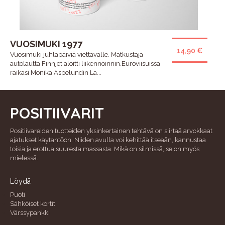
VUOSIMUKI 1977
14,90 €
Vuosimuki juhlapäiviä viettävälle. Matkustaja-
autolautta Finnjet aloitti liikennöinnin.Euroviisuissa
raikasi Monika Aspelundin La...
POSITIIVARIT
Positiivareiden tuotteiden yksinkertainen tehtävä on siirtää arvokkaat
ajatukset käytäntöön. Niiden avulla voi kehittää itseään, kannustaa
toisia ja erottua suuresta massasta. Mikä on silmissä, se on myös
mielessä.
Löydä
Puoti
Sähköiset kortit
Värssypankki