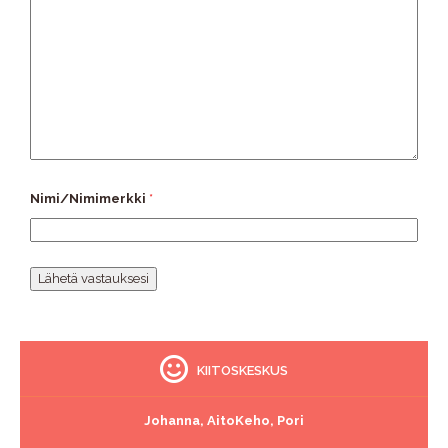
Nimi/Nimimerkki
*
KIITOSKESKUS
Johanna, AitoKeho, Pori