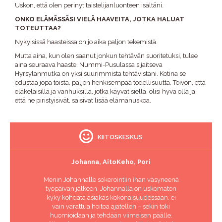
Uskon, että olen perinyt taistelijanluonteen isältäni.
ONKO ELÄMÄSSÄSI VIELÄ HAAVEITA, JOTKA HALUAT
TOTEUTTAA?
Nykyisissä haasteissa on jo aika paljon tekemistä.
Mutta aina, kun olen saanut jonkun tehtävän suoritetuksi, tulee
aina seuraava haaste. Nummi-Pusulassa sijaitseva
Hyrsylänmutka on yksi suurimmista tehtävistäni. Kotina se
edustaa jopa toista, paljon henkisempää todellisuutta. Toivon, että
eläkeläisillä ja vanhuksilla, jotka käyvät siellä, olisi hyvä olla ja
että he piristyisivät, saisivat lisää elämänuskoa.
KIITOSKESKUS
Johanna, AitoKeho, Pori
Menin Johannalle sokerointiin ihan väsyneenä
työpäivän jälkeen. Johannalla on uskomaton
kyky kohdata asiakas kokonaisuudessaan, ei
vain varattua hoitoa ajatellen – sekin toki
huomioidaan ja tehdään viimeisen päälle.