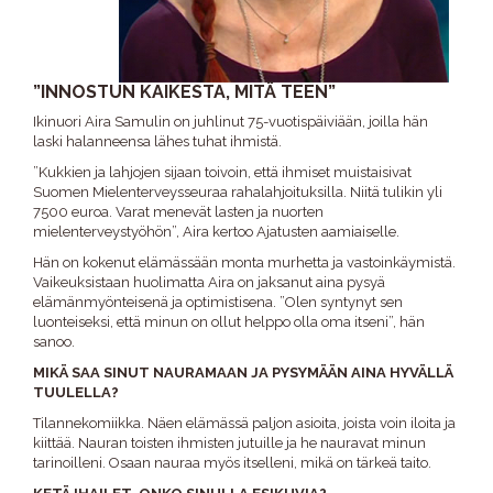
”INNOSTUN KAIKESTA, MITÄ TEEN”
Ikinuori Aira Samulin on juhlinut 75-vuotispäiviään, joilla hän
laski halanneensa lähes tuhat ihmistä.
”Kukkien ja lahjojen sijaan toivoin, että ihmiset muistaisivat
Suomen Mielenterveysseuraa rahalahjoituksilla. Niitä tulikin yli
7500 euroa. Varat menevät lasten ja nuorten
mielenterveystyöhön”, Aira kertoo Ajatusten aamiaiselle.
Hän on kokenut elämässään monta murhetta ja vastoinkäymistä.
Vaikeuksistaan huolimatta Aira on jaksanut aina pysyä
elämänmyönteisenä ja optimistisena. ”Olen syntynyt sen
luonteiseksi, että minun on ollut helppo olla oma itseni”, hän
sanoo.
MIKÄ SAA SINUT NAURAMAAN JA PYSYMÄÄN AINA HYVÄLLÄ
TUULELLA?
Tilannekomiikka. Näen elämässä paljon asioita, joista voin iloita ja
kiittää. Nauran toisten ihmisten jutuille ja he nauravat minun
tarinoilleni. Osaan nauraa myös itselleni, mikä on tärkeä taito.