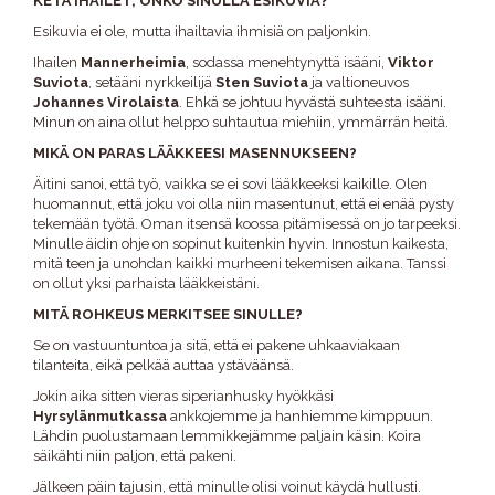
KETÄ IHAILET, ONKO SINULLA ESIKUVIA?
Esikuvia ei ole, mutta ihailtavia ihmisiä on paljonkin.
Ihailen
Mannerheimia
, sodassa menehtynyttä isääni,
Viktor
Suviota
, setääni nyrkkeilijä
Sten Suviota
ja valtioneuvos
Johannes Virolaista
. Ehkä se johtuu hyvästä suhteesta isääni.
Minun on aina ollut helppo suhtautua miehiin, ymmärrän heitä.
MIKÄ ON PARAS LÄÄKKEESI MASENNUKSEEN?
Äitini sanoi, että työ, vaikka se ei sovi lääkkeeksi kaikille. Olen
huomannut, että joku voi olla niin masentunut, että ei enää pysty
tekemään työtä. Oman itsensä koossa pitämisessä on jo tarpeeksi.
Minulle äidin ohje on sopinut kuitenkin hyvin. Innostun kaikesta,
mitä teen ja unohdan kaikki murheeni tekemisen aikana. Tanssi
on ollut yksi parhaista lääkkeistäni.
MITÄ ROHKEUS MERKITSEE SINULLE?
Se on vastuuntuntoa ja sitä, että ei pakene uhkaaviakaan
tilanteita, eikä pelkää auttaa ystäväänsä.
Jokin aika sitten vieras siperianhusky hyökkäsi
Hyrsylänmutkassa
ankkojemme ja hanhiemme kimppuun.
Lähdin puolustamaan lemmikkejämme paljain käsin. Koira
säikähti niin paljon, että pakeni.
Jälkeen päin tajusin, että minulle olisi voinut käydä hullusti.