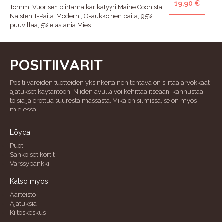
19,90 €
Tommi Vuorisen piirtämä karikatyyri Maine Coonista.
Naisten T-Paita: Moderni, O-aukkoinen paita, 95%
puuvillaa, 5% elastania.Mies...
POSITIIVARIT
Positiivareiden tuotteiden yksinkertainen tehtävä on siirtää arvokkaat
ajatukset käytäntöön. Niiden avulla voi kehittää itseään, kannustaa
toisia ja erottua suuresta massasta. Mikä on silmissä, se on myös
mielessä.
Löydä
Puoti
Sähköiset kortit
Värssypankki
Katso myös
Aarteisto
Ajatuksia
Kiitoskeskus