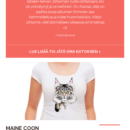
Jälleen kerran Johannan luota lähtiessäni olo
oli virkistynyt ja onnellinen. On ihanaa, että on
paikka jossa aikuinen ihminen saa
hemmottelua ja tulee huomioiduksi. Kiitos
Johanna, olet täsmälleen oikeassa ammatissa
<3
-Virkistynyt
LUE LISÄÄ TAI JÄTÄ OMA KIITOKSESI >
MAINE COON