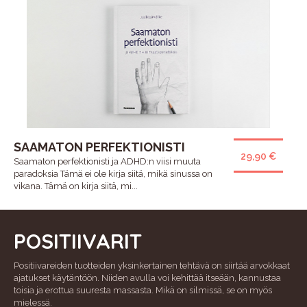
SAAMATON PERFEKTIONISTI
29,90 €
Saamaton perfektionisti ja ADHD:n viisi muuta
paradoksia Tämä ei ole kirja siitä, mikä sinussa on
vikana. Tämä on kirja siitä, mi...
POSITIIVARIT
Positiivareiden tuotteiden yksinkertainen tehtävä on siirtää arvokkaat
ajatukset käytäntöön. Niiden avulla voi kehittää itseään, kannustaa
toisia ja erottua suuresta massasta. Mikä on silmissä, se on myös
mielessä.