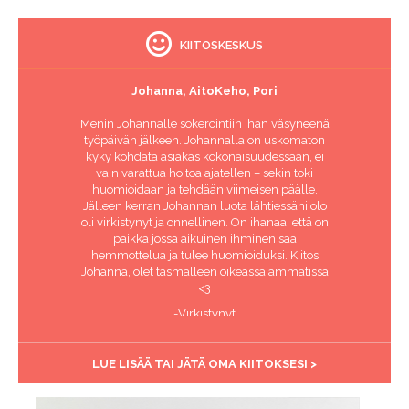
KIITOSKESKUS
Johanna, AitoKeho, Pori
Menin Johannalle sokerointiin ihan väsyneenä
työpäivän jälkeen. Johannalla on uskomaton
kyky kohdata asiakas kokonaisuudessaan, ei
vain varattua hoitoa ajatellen – sekin toki
huomioidaan ja tehdään viimeisen päälle.
Jälleen kerran Johannan luota lähtiessäni olo
oli virkistynyt ja onnellinen. On ihanaa, että on
paikka jossa aikuinen ihminen saa
hemmottelua ja tulee huomioiduksi. Kiitos
Johanna, olet täsmälleen oikeassa ammatissa
<3
-Virkistynyt
LUE LISÄÄ TAI JÄTÄ OMA KIITOKSESI >