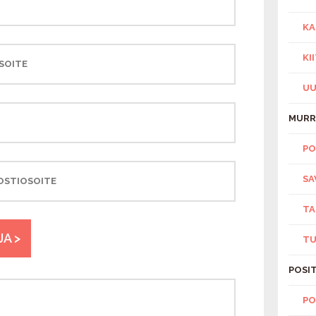
KA
KI
UU
MURR
PO
SA
TA
A >
T
POSIT
PO