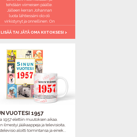
tehdään viimeisen päälle.
Jälleen kerran Johannan
luota lähtiessäni olo oli
virkistynyt ja onnellinen. On
ihanaa, että on paikka jossa
 LISÄÄ TAI JÄTÄ OMA KIITOKSESI >
aikuinen ihminen saa
hemmottelua ja tulee
huomioiduksi. Kiitos
Johanna, olet täsmälleen
oikeassa ammatissa <3
-Virkistynyt
UN VUOTESI 1957
 1957 elettiin muutoksen aikaa.
n ilmestyi jääkaappeja ja televisioita,
elevisio aloitti toimintansa ja einek...