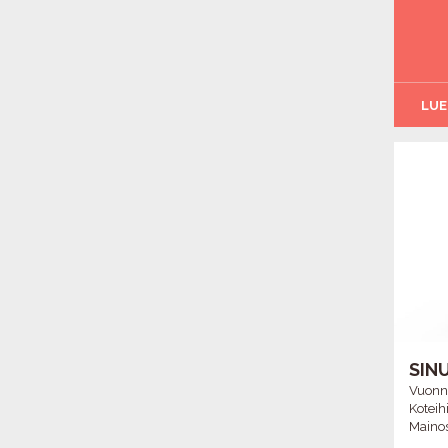
LUE
SIN
Vuonna
Koteihi
Mainost