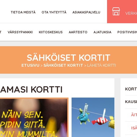
TIETOA MEISTÄ
OTA YHTEYTTÄ
ASIAKASPALVELU
VERK
T
VÄRSSYPANKKI
KIITOSKESKUS
AARTEISTO
AJATUKSIA
POSITIIVIS
SÄHKÖISET KORTIT
ETUSIVU
>
SÄHKÖISET KORTIT
>
LÄHETÄ KORTTI
AMASI KORTTI
KORT
KAUS
ÄI
IS