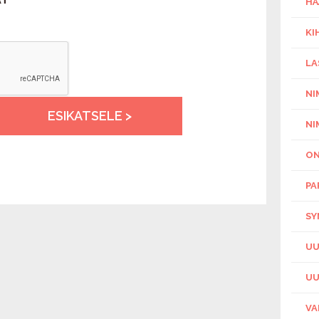
HÄ
KI
LA
NI
ESIKATSELE >
NI
ON
PA
SY
UU
UU
VA