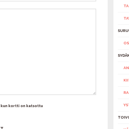
TA
TA
SURU
O
SYDÄ
AN
KI
RA
YS
 kun kortti on katsottu
TOIV
AT