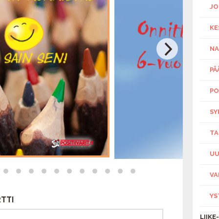
JO
KE
NA
PÄ
PO
SY
TA
UU
VA
YS
TTI
LIIKE