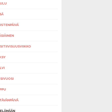
ULU
SÄ
ISTENPÄIVÄ
ÄSIÄINEN
SITIIVISUUSVIIKKO
KSY
LVI
SIVUOSI
PPU
TÄVÄNPÄIVÄ
-ELÄMÄÄN