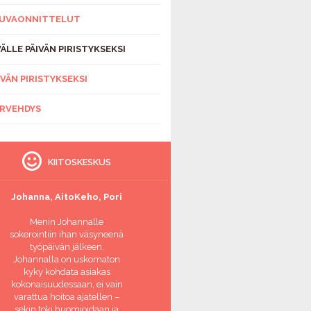
UVAONNITTELUT
ÄLLE PÄIVÄN PIRISTYKSEKSI
IVÄN PIRISTYKSEKSI
RVEHDYS
KIITOSKESKUS
Johanna, AitoKeho, Pori
Menin Johannalle
sokerointiin ihan väsyneenä
työpäivän jälkeen.
Johannalla on uskomaton
kyky kohdata asiakas
kokonaisuudessaan, ei vain
varattua hoitoa ajatellen –
sekin toki huomioidaan ja