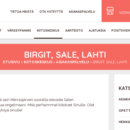
TIETOA MEISTÄ
OTA YHTEYTTÄ
ASIAKASPALVELU
VERK
T
VÄRSSYPANKKI
KIITOSKESKUS
AARTEISTO
AJATUKSIA
POSITIIVIS
BIRGIT, SALE, LAHTI
ETUSIVU
>
KIITOSKESKUS
>
ASIAKASPALVELU
>
BIRGIT, SALE, LAHTI
KAT
sä sain Merrasjärven suoralla olevasta Salen
ASIAK
lua ongelmaani. Mitä parhaimmat kiitokset Sinulle. Olet
ksyä sinulle!
OPETT
HENKI