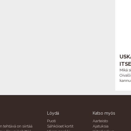
USK
ITSE
Mikä s
Oivall
kannus
Löydä
Katso myös
Puoti
Aarteisto
n tehtävä on siirtää
Sähköiset kortit
Ajatuksia