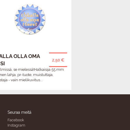
oikeassa ammatissa <3
-Virkistynyt
ALLA OLLA OMA
2,50 €
SI
ilmissä, se mielessä!Halkaisija 55 mm
inen lahja, pr-tuote, muistuttaja,
taja - vain mielikuvitus...
Seuraa meitä
Facebook
Instagram