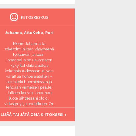
KIITOSKESKUS
Johanna, AitoKeho, Pori
Menin Johannalle
sokerointiin ihan väsyneenä
työpäivän jälkeen.
Johannalla on uskomaton
kyky kohdata asiakas
kokonaisuudessaan, ei vain
varattua hoitoa ajatellen –
sekin toki huomioidaan ja
tehdään viimeisen päälle.
Jälleen kerran Johannan
luota lähtiessäni olo oli
virkistynyt ja onnellinen. On
ihanaa, että on paikka jossa
 LISÄÄ TAI JÄTÄ OMA KIITOKSESI >
aikuinen ihminen saa
hemmottelua ja tulee
huomioiduksi. Kiitos
Johanna, olet täsmälleen