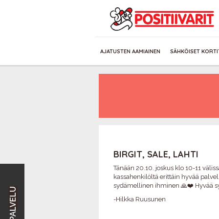
AJATUSTEN AAMIAINEN
SÄHKÖISET KORTI
BIRGIT, SALE, LAHTI
Tänään 20.10. joskus klo 10-11 välis
kassahenkilöltä erittäin hyvää palve
sydämellinen ihminen 🙏❤️ Hyvää sy
-Hilkka Ruusunen