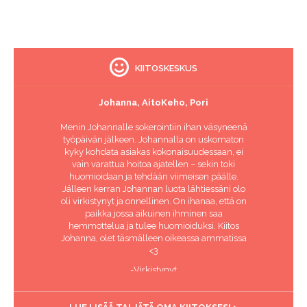
KIITOSKESKUS
Johanna, AitoKeho, Pori
Menin Johannalle sokerointiin ihan väsyneenä
työpäivän jälkeen. Johannalla on uskomaton
kyky kohdata asiakas kokonaisuudessaan, ei
vain varattua hoitoa ajatellen – sekin toki
huomioidaan ja tehdään viimeisen päälle.
Jälleen kerran Johannan luota lähtiessäni olo
oli virkistynyt ja onnellinen. On ihanaa, että on
paikka jossa aikuinen ihminen saa
hemmottelua ja tulee huomioiduksi. Kiitos
Johanna, olet täsmälleen oikeassa ammatissa
<3
-Virkistynyt