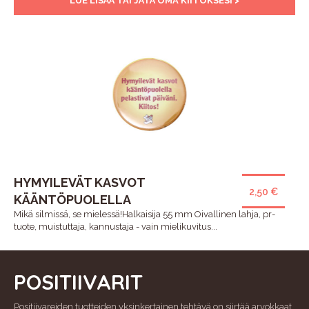
LUE LISÄÄ TAI JÄTÄ OMA KIITOKSESI >
HYMYILEVÄT KASVOT
2,50 €
KÄÄNTÖPUOLELLA
Mikä silmissä, se mielessä!Halkaisija 55 mm Oivallinen lahja, pr-
tuote, muistuttaja, kannustaja - vain mielikuvitus...
POSITIIVARIT
Positiivareiden tuotteiden yksinkertainen tehtävä on siirtää arvokkaat