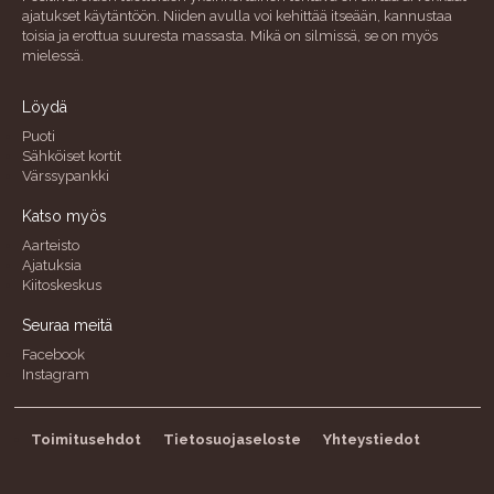
ajatukset käytäntöön. Niiden avulla voi kehittää itseään, kannustaa
toisia ja erottua suuresta massasta. Mikä on silmissä, se on myös
mielessä.
Löydä
Puoti
Sähköiset kortit
Värssypankki
Katso myös
Aarteisto
Ajatuksia
Kiitoskeskus
Seuraa meitä
Facebook
Instagram
Toimitusehdot
Tietosuojaseloste
Yhteystiedot