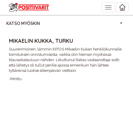
Toggle
navigation
KATSO MYÖSKIN
MIKAELIN KUKKA, TURKU
Suurenmoinen, lämmin KIITOS Mikaelin Kukan henkilökunnalle
toimituksen onnistumisesta, vaikka olin hieman myöhässä
tilausaikatauluun nähden. Liikuttunut Rakas vastaanottaja soitti
että lähetys oli tullut perille ajoissa ennenkuin hän lähtee
tyttärensä luokse äitienpäivän viettoon.
-Minttu