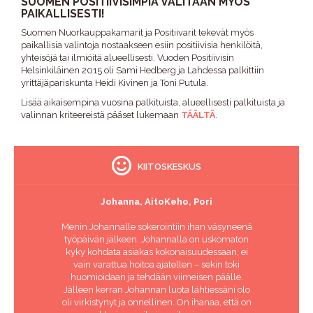
SUOMEN POSITIIVISIMPIA VALITAAN MYÖS
PAIKALLISESTI!
Suomen Nuorkauppakamarit ja Positiivarit tekevät myös
paikallisia valintoja nostaakseen esiin positiivisia henkilöitä,
yhteisöjä tai ilmiöitä alueellisesti. Vuoden Positiivisin
Helsinkiläinen 2015 oli Sami Hedberg ja Lahdessa palkittiin
yrittäjäpariskunta Heidi Kivinen ja Toni Putula.
Lisää aikaisempina vuosina palkituista, alueellisesti palkituista ja
valinnan kriteereistä pääset lukemaan
TÄÄLTÄ
.
KIITOSKESKUS
Johanna, AitoKeho, Pori
Menin Johannalle sokerointiin ihan väsyneenä
työpäivän jälkeen. Johannalla on uskomaton
kyky kohdata asiakas kokonaisuudessaan, ei
vain varattua hoitoa ajatellen – sekin toki
huomioidaan ja tehdään viimeisen päälle.
Jälleen kerran Johannan luota lähtiessäni olo
oli virkistynyt ja onnellinen. On ihanaa, että on