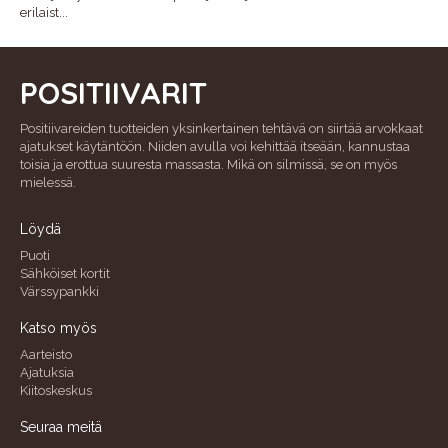
erilaist...
POSITIIVARIT
Positiivareiden tuotteiden yksinkertainen tehtävä on siirtää arvokkaat
ajatukset käytäntöön. Niiden avulla voi kehittää itseään, kannustaa
toisia ja erottua suuresta massasta. Mikä on silmissä, se on myös
mielessä.
Löydä
Puoti
Sähköiset kortit
Värssypankki
Katso myös
Aarteisto
Ajatuksia
Kiitoskeskus
Seuraa meitä