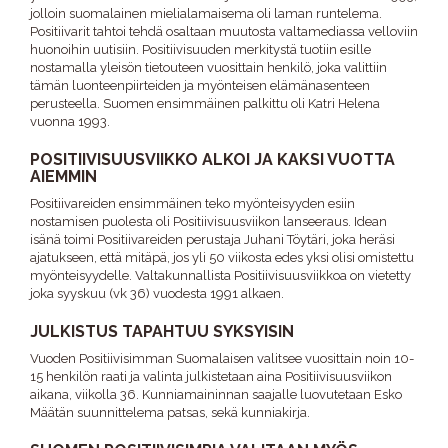
jolloin suomalainen mielialamaisema oli laman runtelema.
Positiivarit tahtoi tehdä osaltaan muutosta valtamediassa velloviin
huonoihin uutisiin. Positiivisuuden merkitystä tuotiin esille
nostamalla yleisön tietouteen vuosittain henkilö, joka valittiin
tämän luonteenpiirteiden ja myönteisen elämänasenteen
perusteella. Suomen ensimmäinen palkittu oli Katri Helena
vuonna 1993.
POSITIIVISUUSVIIKKO ALKOI JA KAKSI VUOTTA
AIEMMIN
Positiivareiden ensimmäinen teko myönteisyyden esiin
nostamisen puolesta oli Positiivisuusviikon lanseeraus. Idean
isänä toimi Positiivareiden perustaja Juhani Töytäri, joka heräsi
ajatukseen, että mitäpä, jos yli 50 viikosta edes yksi olisi omistettu
myönteisyydelle. Valtakunnallista Positiivisuusviikkoa on vietetty
joka syyskuu (vk 36) vuodesta 1991 alkaen.
JULKISTUS TAPAHTUU SYKSYISIN
Vuoden Positiivisimman Suomalaisen valitsee vuosittain noin 10-
15 henkilön raati ja valinta julkistetaan aina Positiivisuusviikon
aikana, viikolla 36. Kunniamaininnan saajalle luovutetaan Esko
Määtän suunnittelema patsas, sekä kunniakirja.