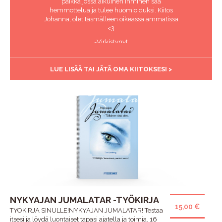
paikka jossa aikuinen ihminen saa
hemmottelua ja tulee huomioiduksi. Kiitos
Johanna, olet täsmälleen oikeassa ammatissa
<3
-Virkistynyt
LUE LISÄÄ TAI JÄTÄ OMA KIITOKSESI >
NYKYAJAN JUMALATAR -TYÖKIRJA
15,00 €
TYÖKIRJA SINULLE!NYKYAJAN JUMALATAR! Testaa
itsesi ja löydä luontaiset tapasi ajatella ja toimia. 16