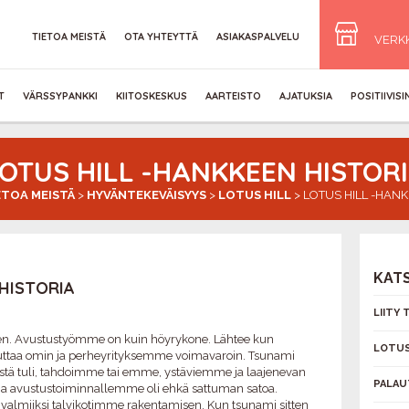
TIETOA MEISTÄ
OTA YHTEYTTÄ
ASIAKASPALVELU
VERK
T
VÄRSSYPANKKI
KIITOSKESKUS
AARTEISTO
AJATUKSIA
POSITIIVIS
OTUS HILL -HANKKEEN HISTOR
ETOA MEISTÄ
>
HYVÄNTEKEVÄISYYS
>
LOTUS HILL
>
LOTUS HILL -HANK
KAT
HISTORIA
LIITY
iten. Avustustyömme on kuin höyrykone. Lähtee kun
LOTUS
 auttaa omin ja perheyrityksemme voimavaroin. Tsunami
istä tuli, tahdoimme tai emme, ystäviemme ja laajenevan
PALAU
tana avustustoiminnallemme oli ehkä sattuman satoa.
almiiksi talvikotimme rakentamisen. Kun tsunami sitten