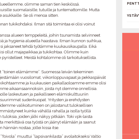
PENTT
alueellemme, olimme saman tien keskiössä.
isille suomalaisille, tutuille ja tuntemattomille. Mutta
 asukkaille. Se oli menoa sitten.
YSTÄV
n tukikohdaksi. Ilman sitä toimintaa ei olisi voinut
nssa alueen temppeleitä, joihin tsunamista selvinneet
tkiä ja hygienia alueella haastava. Ilman kunnon suihkua,
isi jaksaneet tehdä työtämme kuukausikaupalla. Eikä
olisi ollut majapaikkaa ja tukikohtaa. Olimme kuin
yristelleet. Meistä kohtalomme oli tarkoituksellista.
t ”toinen elämämme”. Suomessa leivän tekeminen
rjestämään vuosilomat, viikonloppuvapaat ja pekkaspäivät
 tukikohtaamme ja kuukausien paikallaoloamme emme olisi
me aikaansaannoksiin, joista nyt olemme onnellisia.
lle laskeutuen ja paikalliseen elämiskulttuuriin
suurimmat sudenkuopat. Yritysten ja erehdysten
öidemme valikoituminen on jalostanut tuloksellisen
mästyneet kuinka vähällä rahalla ja isolla työllä
oksia, joiden jälki näkyy pitkään. Toki vpk-laista
a merkittävä osa työstä on jäänyt elämään ja saanut
n hännän nostaa, jollei kissa itse.
”Toivola” muuttui ”lapsivankilasta” avolaitokseksi Valtio