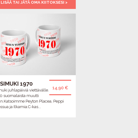
 LISÄÄ TAI JÄTÄ OMA KIITOKSESI >
aikuinen ihminen saa
hemmottelua ja tulee
huomioiduksi. Kiitos
Johanna, olet täsmälleen
oikeassa ammatissa <3
-Virkistynyt
SIMUKI 1970
14,90 €
uki juhlapäiviä viettävälle.
0 suomalaista muutti
in.Katsoimme Peyton Placea, Peppi
ssua ja Ilkamia.C-kas...