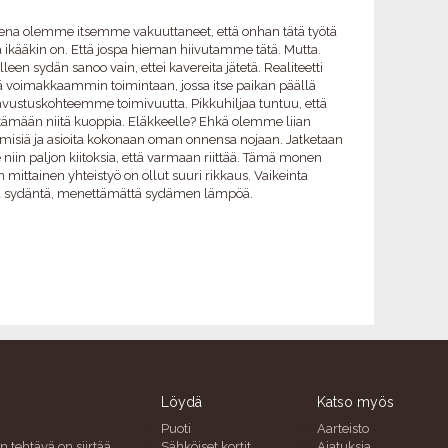
tena olemme itsemme vakuuttaneet, että onhan tätä työtä
a ikääkin on. Että jospa hieman hiivutamme tätä. Mutta.
en sydän sanoo vain, ettei kavereita jätetä. Realiteetti
yhä voimakkaammin toimintaan, jossa itse paikan päällä
 avustuskohteemme toimivuutta. Pikkuhiljaa tuntuu, että
tämään niitä kuoppia. Eläkkeelle? Ehkä olemme liian
hmisiä ja asioita kokonaan oman onnensa nojaan. Jatketaan
iin paljon kiitoksia, että varmaan riittää. Tämä monen
ttainen yhteistyö on ollut suuri rikkaus. Vaikeinta
tä sydäntä, menettämättä sydämen lämpöä.
Löydä
Katso myös
Puoti
Aarteisto
n tehtävä on siirtää
Sähköiset kortit
Ajatuksia