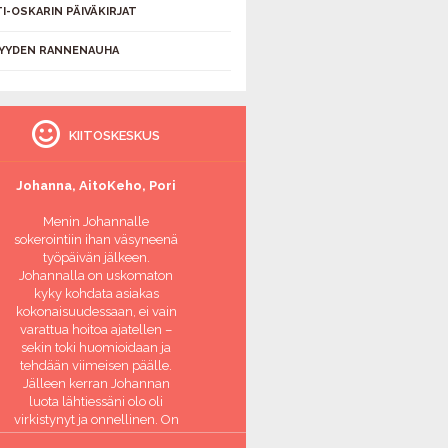
I-OSKARIN PÄIVÄKIRJAT
YYDEN RANNENAUHA
KIITOSKESKUS
Johanna, AitoKeho, Pori
Menin Johannalle
sokerointiin ihan väsyneenä
työpäivän jälkeen.
Johannalla on uskomaton
kyky kohdata asiakas
kokonaisuudessaan, ei vain
varattua hoitoa ajatellen –
sekin toki huomioidaan ja
tehdään viimeisen päälle.
Jälleen kerran Johannan
luota lähtiessäni olo oli
virkistynyt ja onnellinen. On
ihanaa, että on paikka jossa