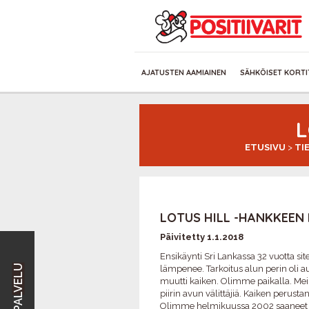
AJATUSTEN AAMIAINEN
SÄHKÖISET KORTI
L
ETUSIVU
>
TI
LOTUS HILL -HANKKEEN 
Päivitetty 1.1.2018
Ensikäynti Sri Lankassa 32 vuotta s
lämpenee. Tarkoitus alun perin oli
muutti kaiken. Olimme paikalla. Me
piirin avun välittäjiä. Kaiken perus
Olimme helmikuussa 2002 saaneet v