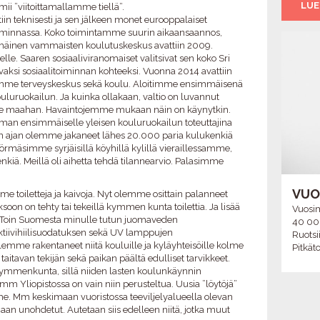
LUE
mii ”viitoittamallamme tiellä”.
iin teknisesti ja sen jälkeen monet eurooppalaiset
oiminnassa. Koko toimintamme suurin aikaansaannos,
mäinen vammaisten koulutuskeskus avattiin 2009.
elle. Saaren sosiaaliviranomaiset valitsivat sen koko Sri
vaksi sosiaalitoiminnan kohteeksi. Vuonna 2014 avattiin
me terveyskeskus sekä koulu. Aloitimme ensimmäisenä
uluruokailun. Ja kuinka ollakaan, valtio on luvannut
le maahan. Havaintojemme mukaan näin on käynytkin.
man ensimmäiselle yleisen kouluruokailun toteuttajina
n ajan olemme jakaneet lähes 20.000 paria kulukenkiä
törmäsimme syrjäisillä köyhillä kylillä vieraillessamme,
kenkiä. Meillä oli aihetta tehdä tilannearvio. Palasimme
VUO
e toiletteja ja kaivoja. Nyt olemme osittain palanneet
on on tehty tai tekeillä kymmen kunta toilettia. Ja lisää
Vuosim
a. Toin Suomesta minulle tutun juomaveden
40 00
aktiivihiilisuodatuksen sekä UV lamppujen
Ruotsi
emme rakentaneet niitä kouluille ja kyläyhteisöille kolme
Pitkäto
aitavan tekijän sekä paikan päältä edulliset tarvikkeet.
kymmenkunta, sillä niiden lasten koulunkäynnin
m Yliopistossa on vain niin perusteltua. Uusia ”löytöjä”
 Mm keskimaan vuoristossa teeviljelyalueella olevan
aan unohdetut. Autetaan siis edelleen niitä, jotka muut