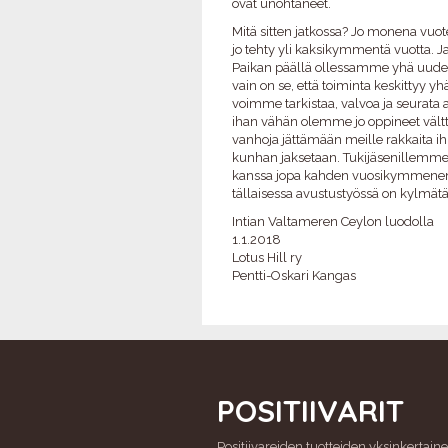
ovat unohtaneet.
Mitä sitten jatkossa? Jo monena vuo
jo tehty yli kaksikymmentä vuotta. J
Paikan päällä ollessamme yhä uudelle
vain on se, että toiminta keskittyy 
voimme tarkistaa, valvoa ja seurata
ihan vähän olemme jo oppineet vält
vanhoja jättämään meille rakkaita i
kunhan jaksetaan. Tukijäsenillemme n
kanssa jopa kahden vuosikymmenen mi
tällaisessa avustustyössä on kylmä
Intian Valtameren Ceylon luodolla
1.1.2018
Lotus Hill ry
Pentti-Oskari Kangas
POSITIIVARIT
Positiivareiden tuotteiden yksinkertaine