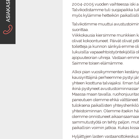
ASIAKASPALVELU
2004-2005 vuoden vaihteessa iski 
Talvikodistamme tuli suojapaikka luku
myös kylämme hetteikön paikallisille
Talvikotimme muuttui avustustoiminna
suorittaa.
Viikkokausia kiersimme munkkien ka
olivat kokoontuneet. Päivät olivat pi
toiletteja ja kunnon sänkyä emme ol
lukuisilla vapaaehtoistyöntekijöillä 
ajopuuteorian uhreja. Vastaan emme p
Saimme toisen elämämme.
Alkoi pian vuosikymmenten kestäny
kausiyrittäjinä perheemme pystyi jä
yhteen koottuna talviajaksi. Ilman
ikinä pystyneet avustustoiminnassam
Maassa maan tavalla, ruohonjuuritaso
paneutuen olemme ehkä välttäneet 
tuloksena paikallisten yhteyshenkil
yhteistoiminnan. Olemme itsekin häm
olemme onnistuneet aikaansaamaan tul
sammutustyötä on tehty paljon, mutt
paikallisin voimin jatkoa. Kukas kissa
Hyljättyjen lasten vastaanottokeskus 