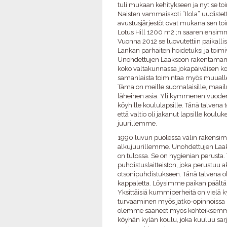
tuli mukaan kehitykseen ja nyt se toi
Naisten vammaiskoti ”Ilola” uudistett
avustusjärjestöt ovat mukana sen t
Lotus Hill 1200 m2 ;n saaren ensim
Vuonna 2012 se luovutettiin paikallis
Lankan parhaiten hoidetuksi ja toimi
Unohdettujen Laaksoon rakentamam
koko valtakunnassa jokapäiväisen ko
samanlaista toimintaa myös muual
Tämä on meille suomalaisille, maail
läheinen asia. Yli kymmenen vuode
köyhille koululapsille. Tänä talvena 
että valtio oli jakanut lapsille koulu
juurillemme.
1990 luvun puolessa välin rakensimm
alkujuurillemme. Unohdettujen Laakso
on tulossa. Se on hygienian perust
puhdistuslaitteiston, joka perustuu 
otsonipuhdistukseen. Tänä talvena ol
kappaletta. Löysimme paikan päältä t
Yksittäisiä kummiperheitä on vielä 
turvaaminen myös jatko-opinnoissa m
olemme saaneet myös kohteiksemme.
köyhän kylän koulu, joka kuuluu sarj