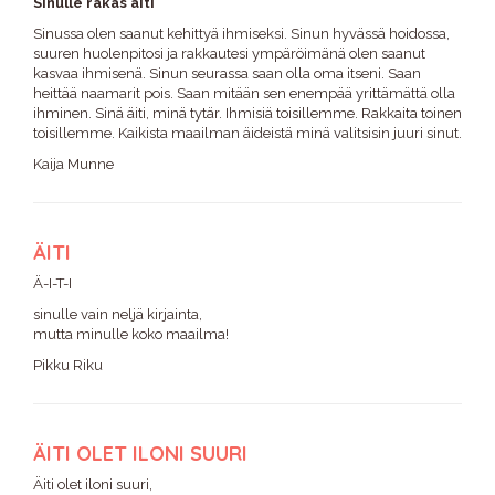
Sinulle rakas äiti
Sinussa olen saanut kehittyä ihmiseksi. Sinun hyvässä hoidossa,
suuren huolenpitosi ja rakkautesi ympäröimänä olen saanut
kasvaa ihmisenä. Sinun seurassa saan olla oma itseni. Saan
heittää naamarit pois. Saan mitään sen enempää yrittämättä olla
ihminen. Sinä äiti, minä tytär. Ihmisiä toisillemme. Rakkaita toinen
toisillemme. Kaikista maailman äideistä minä valitsisin juuri sinut.
Kaija Munne
ÄITI
Ä-I-T-I
sinulle vain neljä kirjainta,
mutta minulle koko maailma!
Pikku Riku
ÄITI OLET ILONI SUURI
Äiti olet iloni suuri,