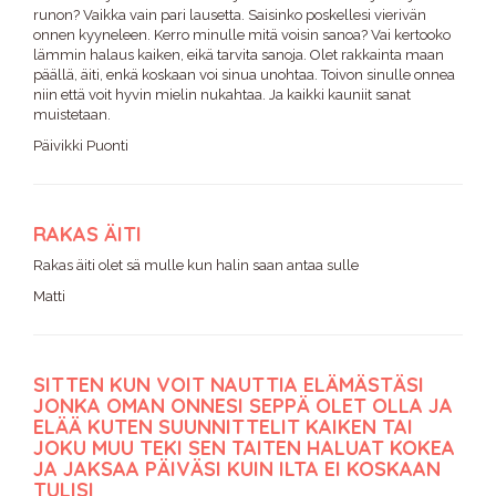
runon? Vaikka vain pari lausetta. Saisinko poskellesi vierivän
onnen kyyneleen. Kerro minulle mitä voisin sanoa? Vai kertooko
lämmin halaus kaiken, eikä tarvita sanoja. Olet rakkainta maan
päällä, äiti, enkä koskaan voi sinua unohtaa. Toivon sinulle onnea
niin että voit hyvin mielin nukahtaa. Ja kaikki kauniit sanat
muistetaan.
Päivikki Puonti
RAKAS ÄITI
Rakas äiti olet sä mulle kun halin saan antaa sulle
Matti
SITTEN KUN VOIT NAUTTIA ELÄMÄSTÄSI
JONKA OMAN ONNESI SEPPÄ OLET OLLA JA
ELÄÄ KUTEN SUUNNITTELIT KAIKEN TAI
JOKU MUU TEKI SEN TAITEN HALUAT KOKEA
JA JAKSAA PÄIVÄSI KUIN ILTA EI KOSKAAN
TULISI