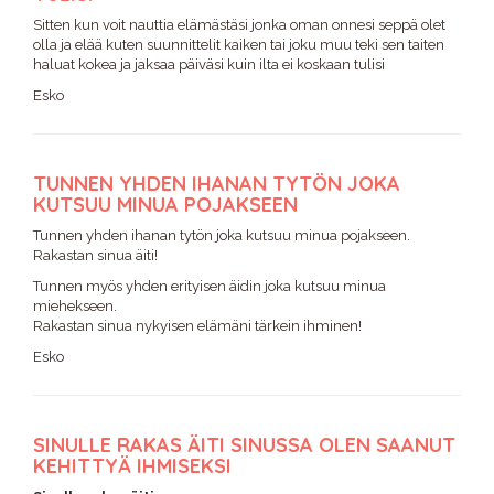
Sitten kun voit nauttia elämästäsi jonka oman onnesi seppä olet
olla ja elää kuten suunnittelit kaiken tai joku muu teki sen taiten
haluat kokea ja jaksaa päiväsi kuin ilta ei koskaan tulisi
Esko
TUNNEN YHDEN IHANAN TYTÖN JOKA
KUTSUU MINUA POJAKSEEN
Tunnen yhden ihanan tytön joka kutsuu minua pojakseen.
Rakastan sinua äiti!
Tunnen myös yhden erityisen äidin joka kutsuu minua
miehekseen.
Rakastan sinua nykyisen elämäni tärkein ihminen!
Esko
SINULLE RAKAS ÄITI SINUSSA OLEN SAANUT
KEHITTYÄ IHMISEKSI