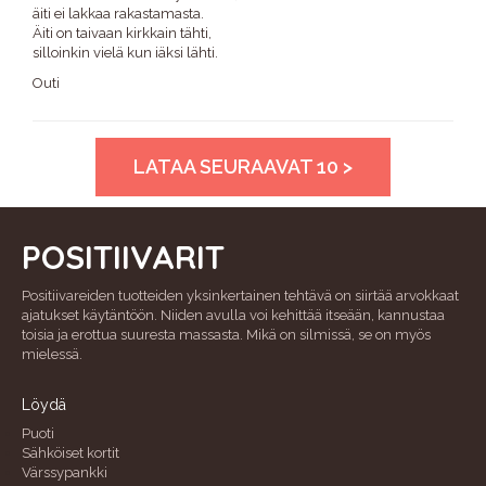
äiti ei lakkaa rakastamasta.
Äiti on taivaan kirkkain tähti,
silloinkin vielä kun iäksi lähti.
Outi
LATAA SEURAAVAT 10 >
POSITIIVARIT
Positiivareiden tuotteiden yksinkertainen tehtävä on siirtää arvokkaat
ajatukset käytäntöön. Niiden avulla voi kehittää itseään, kannustaa
toisia ja erottua suuresta massasta. Mikä on silmissä, se on myös
mielessä.
Löydä
Puoti
Sähköiset kortit
Värssypankki