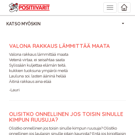
Toggle
navigation
KATSO MYÖSKIN
VALONA RAKKAUS LÄMMITTÄÄ MAATA
Valona rakkaus lämmittää maata
Vetenä virtaa, ei seisahtaa saata
Sylissään kuljettaa elämän teitä,
kukkien tuoksuna ympäröi meitä
Lauluna soi, lasten ääninä helää
Äitinä rakkaus aina elää
-Lauri
OLISITKO ONNELLINEN JOS TOISIN SINULLE
KIMPUN RUUSUJA?
Olisitko onnellinen jos toisin sinulle kimpun ruusuja? Olisitko
onnellinen jos laulaisin sinulle jotain kaunista? Entä jos kirjoittaisin