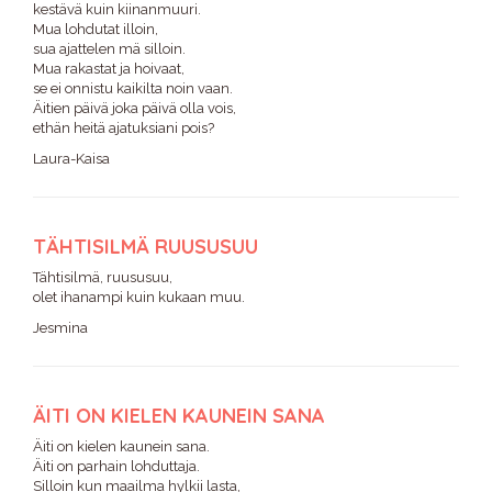
kestävä kuin kiinanmuuri.
Mua lohdutat illoin,
sua ajattelen mä silloin.
Mua rakastat ja hoivaat,
se ei onnistu kaikilta noin vaan.
Äitien päivä joka päivä olla vois,
ethän heitä ajatuksiani pois?
Laura-Kaisa
TÄHTISILMÄ RUUSUSUU
Tähtisilmä, ruususuu,
olet ihanampi kuin kukaan muu.
Jesmina
ÄITI ON KIELEN KAUNEIN SANA
Äiti on kielen kaunein sana.
Äiti on parhain lohduttaja.
Silloin kun maailma hylkii lasta,