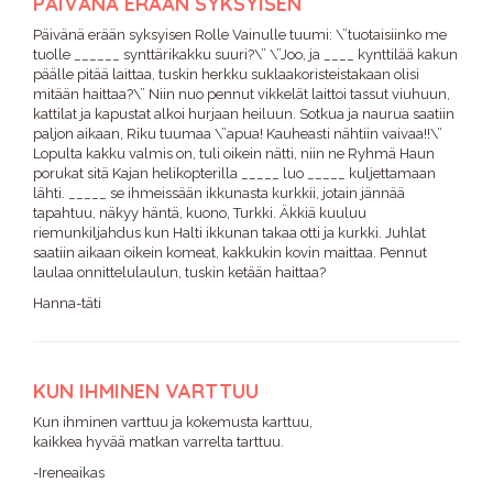
PÄIVÄNÄ ERÄÄN SYKSYISEN
Päivänä erään syksyisen Rolle Vainulle tuumi: \”tuotaisiinko me
tuolle ______ synttärikakku suuri?\” \”Joo, ja ____ kynttilää kakun
päälle pitää laittaa, tuskin herkku suklaakoristeistakaan olisi
mitään haittaa?\” Niin nuo pennut vikkelät laittoi tassut viuhuun,
kattilat ja kapustat alkoi hurjaan heiluun. Sotkua ja naurua saatiin
paljon aikaan, Riku tuumaa \”apua! Kauheasti nähtiin vaivaa!!\”
Lopulta kakku valmis on, tuli oikein nätti, niin ne Ryhmä Haun
porukat sitä Kajan helikopterilla _____ luo _____ kuljettamaan
lähti. _____ se ihmeissään ikkunasta kurkkii, jotain jännää
tapahtuu, näkyy häntä, kuono, Turkki. Äkkiä kuuluu
riemunkiljahdus kun Halti ikkunan takaa otti ja kurkki. Juhlat
saatiin aikaan oikein komeat, kakkukin kovin maittaa. Pennut
laulaa onnittelulaulun, tuskin ketään haittaa?
Hanna-täti
KUN IHMINEN VARTTUU
Kun ihminen varttuu ja kokemusta karttuu,
kaikkea hyvää matkan varrelta tarttuu.
-Ireneaikas