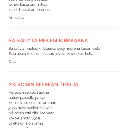
toinen toista lämmittää,
kaikki huolet unhoon jää.
Annaliisa
SÄ SÄILYTÄ MIELESI KIRKKAANA
Sä säilytä mielesi kirkkaana, pysy nuorena kauan vielä.
Sillä avoin mieli on rikkaus, jota tarvitset elosi tiellä.
Outi
MÄ SOISIN SELKEÄN TIEN JA
Mä soisin selkeän tien ja
paljon paistetta päivän.
Mi paistaisi eestä surun sään
ja poistaisi huolien häivän.
Mä soisin että olisi iloa vaan
koko elämän vyösi.
Ja että onni ois omasi