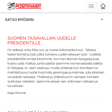
Toggle
navigation
KATSO MYÖSKIN
SUOMEN TASAVALLAN UUDELLE
PRESIDENTILLE
On edessä virka ihka uus` ja vuosia kokonaista kuus`. Takana
kaikki toimet ja työt, jotka loimena uuden alkavan työn. Uudelle
presidentille onnea toivomme, kun hän elämän kangaspuissa
kutoo uutta mattoa, jonka päällä saamme me kansalaiset astella.
Ei helppoa, ei, vaan vaativaa, mutta yhdessä kun toimitaan on
mahdollisuus luoda huomista parempaa ja kotimaa, jota jokainen
voi aidosti rakastaa. Yhdessä ja yhteistuumin samaan loimeen
sukkulaa viskellen, saamme aikaan sen; kotimaan rakkaan ja
turvallisen.
Kaija Munne