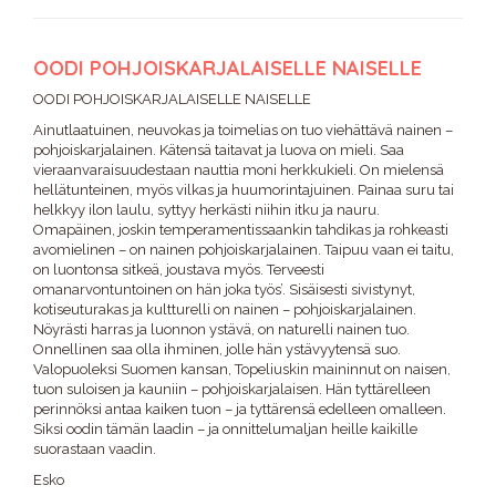
OODI POHJOISKARJALAISELLE NAISELLE
OODI POHJOISKARJALAISELLE NAISELLE
Ainutlaatuinen, neuvokas ja toimelias on tuo viehättävä nainen –
pohjoiskarjalainen. Kätensä taitavat ja luova on mieli. Saa
vieraanvaraisuudestaan nauttia moni herkkukieli. On mielensä
hellätunteinen, myös vilkas ja huumorintajuinen. Painaa suru tai
helkkyy ilon laulu, syttyy herkästi niihin itku ja nauru.
Omapäinen, joskin temperamentissaankin tahdikas ja rohkeasti
avomielinen – on nainen pohjoiskarjalainen. Taipuu vaan ei taitu,
on luontonsa sitkeä, joustava myös. Terveesti
omanarvontuntoinen on hän joka työs’. Sisäisesti sivistynyt,
kotiseuturakas ja kultturelli on nainen – pohjoiskarjalainen.
Nöyrästi harras ja luonnon ystävä, on naturelli nainen tuo.
Onnellinen saa olla ihminen, jolle hän ystävyytensä suo.
Valopuoleksi Suomen kansan, Topeliuskin maininnut on naisen,
tuon suloisen ja kauniin – pohjoiskarjalaisen. Hän tyttärelleen
perinnöksi antaa kaiken tuon – ja tyttärensä edelleen omalleen.
Siksi oodin tämän laadin – ja onnittelumaljan heille kaikille
suorastaan vaadin.
Esko