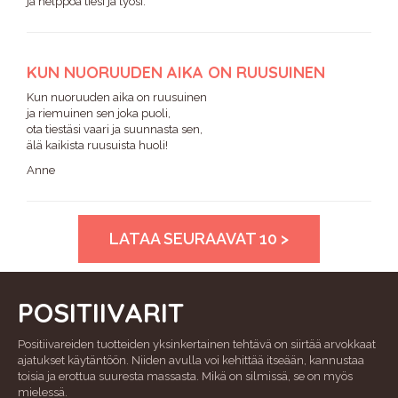
ja helppoa tiesi ja työsi.
KUN NUORUUDEN AIKA ON RUUSUINEN
Kun nuoruuden aika on ruusuinen
ja riemuinen sen joka puoli,
ota tiestäsi vaari ja suunnasta sen,
älä kaikista ruusuista huoli!
Anne
LATAA SEURAAVAT 10 >
POSITIIVARIT
Positiivareiden tuotteiden yksinkertainen tehtävä on siirtää arvokkaat
ajatukset käytäntöön. Niiden avulla voi kehittää itseään, kannustaa
toisia ja erottua suuresta massasta. Mikä on silmissä, se on myös
mielessä.