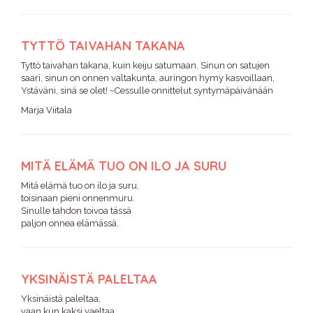
TYTTÖ TAIVAHAN TAKANA
Tyttö taivahan takana, kuin keiju satumaan. Sinun on satujen
saari, sinun on onnen valtakunta, auringon hymy kasvoillaan,
Ystäväni, sinä se olet! ~Cessulle onnittelut syntymäpäivänään
Marja Viitala
MITÄ ELÄMÄ TUO ON ILO JA SURU
Mitä elämä tuo on ilo ja suru,
toisinaan pieni onnenmuru.
Sinulle tahdon toivoa tässä
paljon onnea elämässä.
YKSINÄISTÄ PALELTAA
Yksinäistä paleltaa,
vaan kun kaksi vaeltaa,