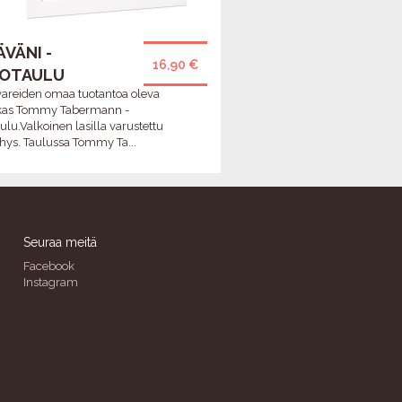
VÄNI -
16,90 €
OTAULU
ivareiden omaa tuotantoa oleva
kas Tommy Tabermann -
ulu.Valkoinen lasilla varustettu
ys. Taulussa Tommy Ta...
Seuraa meitä
Facebook
Instagram