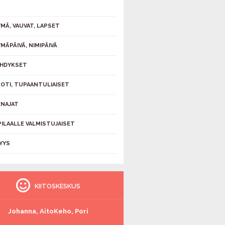
MÄ, VAUVAT, LAPSET
MÄPÄIVÄ, NIMIPÄIVÄ
HDYKSET
KOTI, TUPAANTULIAISET
NAJAT
PILAALLE VALMISTUJAISET
YYS
KIITOSKESKUS
Johanna, AitoKeho, Pori