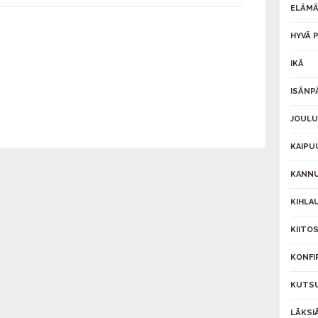
ELÄMÄ
HYVÄ P
IKÄ
ISÄNP
JOULU
KAIPU
KANNU
KIHLAU
KIITO
KONFI
KUTS
LÄKSI