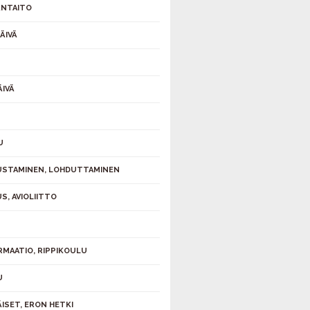
NTAITO
ÄIVÄ
ÄIVÄ
U
STAMINEN, LOHDUTTAMINEN
S, AVIOLIITTO
S
RMAATIO, RIPPIKOULU
U
ÄISET, ERON HETKI