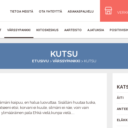
TIETOA MEISTÄ
OTA YHTEYTTÄ
ASIAKASPALVELU
VERK
T
VÄRSSYPANKKI
KIITOSKESKUS
AARTEISTO
AJATUKSIA
POSITIIVIS
KUTSU
ETUSIVU
>
VÄRSSYPANKKI
>
KUTSU
KAT
ÄITI
ämäni kaipuu, en halua luovuttaa. Sisälläni huutaa tuska,
seeni etsii, korvani ei kuule, silmäni ei näe, voin vain
ANTEE
ii ylimääräinen pala Ehkä vielä,kunpa vielä…..
ELÄKK