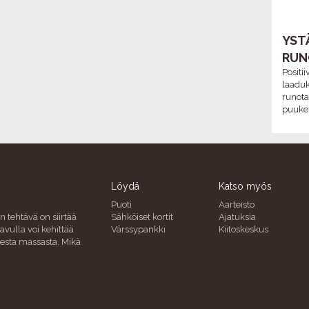
YSTÄ
RUN
Positi
laadu
runota
puukeh
Löydä
Katso myös
Puoti
Aarteisto
n tehtävä on siirtää
Sähköiset kortit
Ajatuksia
avulla voi kehittää
Värssypankki
Kiitoskeskus
uresta massasta. Mikä