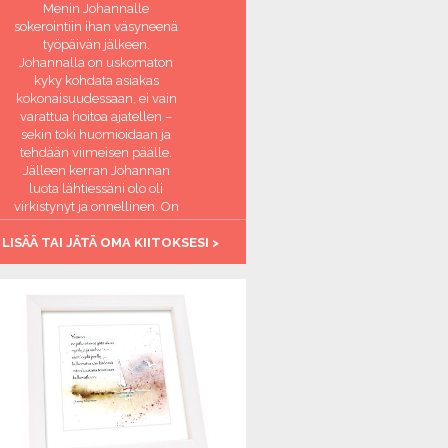
Menin Johannalle
sokerointiin ihan väsyneenä
työpäivän jälkeen.
Johannalla on uskomaton
kyky kohdata asiakas
kokonaisuudessaan, ei vain
varattua hoitoa ajatellen –
sekin toki huomioidaan ja
tehdään viimeisen päälle.
Jälleen kerran Johannan
luota lähtiessäni olo oli
virkistynyt ja onnellinen. On
ihanaa, että on paikka jossa
 LISÄÄ TAI JÄTÄ OMA KIITOKSESI >
aikuinen ihminen saa
hemmottelua ja tulee
huomioiduksi. Kiitos
Johanna, olet täsmälleen
oikeassa ammatissa <3
-Virkistynyt