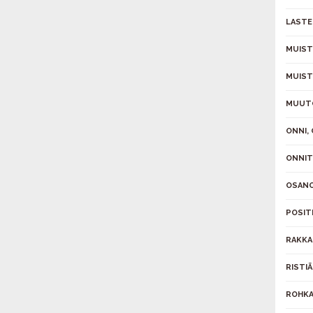
LASTE
MUIST
MUIS
MUUT
ONNI,
ONNIT
OSAN
POSIT
RAKK
RISTI
ROHKA