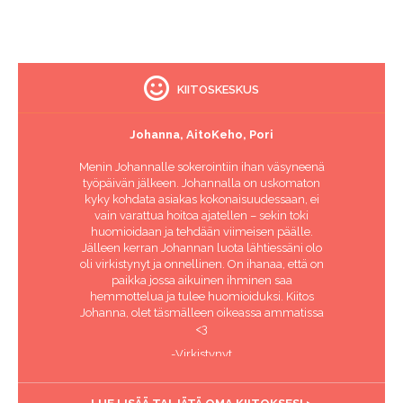
KIITOSKESKUS
Johanna, AitoKeho, Pori
Menin Johannalle sokerointiin ihan väsyneenä
työpäivän jälkeen. Johannalla on uskomaton
kyky kohdata asiakas kokonaisuudessaan, ei
vain varattua hoitoa ajatellen – sekin toki
huomioidaan ja tehdään viimeisen päälle.
Jälleen kerran Johannan luota lähtiessäni olo
oli virkistynyt ja onnellinen. On ihanaa, että on
paikka jossa aikuinen ihminen saa
hemmottelua ja tulee huomioiduksi. Kiitos
Johanna, olet täsmälleen oikeassa ammatissa
<3
-Virkistynyt