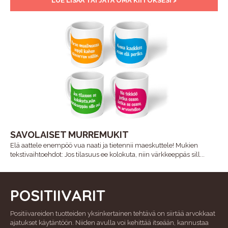
LUE LISÄÄ TAI JÄTÄ OMA KIITOKSESI >
SAVOLAISET MURREMUKIT
Elä aattele enempöö vua naati ja tietennii maeskuttele! Mukien
tekstivaihtoehdot: Jos tilasuus ee kolokuta, niin värkkeeppäs sill...
POSITIIVARIT
Positiivareiden tuotteiden yksinkertainen tehtävä on siirtää arvokkaat
ajatukset käytäntöön. Niiden avulla voi kehittää itseään, kannustaa