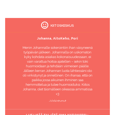
KIITOSKESKUS
Johanna, AitoKeho, Pori
Menin Johannalle sokerointiin ihan väsyneenä
työpäivän jälkeen. Johannalla on uskomaton
kyky kohdata asiakas kokonaisuudessaan, ei
vain varattua hoitoa ajatellen – sekin toki
huomioidaan ja tehdään viimeisen päälle.
Jälleen kerran Johannan luota lähtiessäni olo
oli virkistynyt ja onnellinen. On ihanaa, että on
paikka jossa aikuinen ihminen saa
hemmottelua ja tulee huomioiduksi. Kiitos
Johanna, olet täsmälleen oikeassa ammatissa
<3
-Virkistynyt