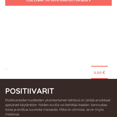
LUE LISÄÄ TAI JÄTÄ OMA KIITOKSESI >
...
0,00 €
POSITIIVARIT
Positiivareiden tuotteiden yksinkertainen tehtävä on siirtää arvokkaat
ajatukset käytäntöön. Niiden avulla voi kehittää itseään, kannustaa
toisia ja erottua suuresta massasta. Mikä on silmissä, se on myös
mielessä.