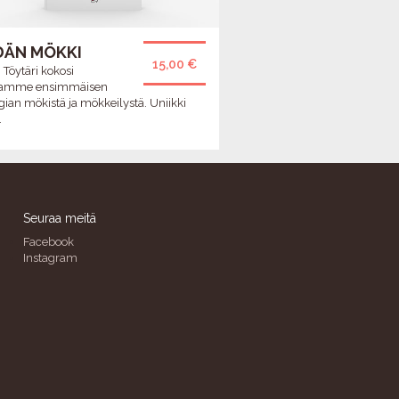
DÄN MÖKKI
15,00 €
 Töytäri kokosi
riamme ensimmäisen
gian mökistä ja mökkeilystä. Uniikki
.
Seuraa meitä
Facebook
Instagram