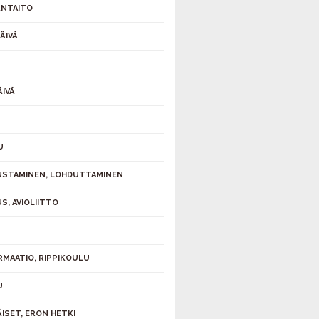
NTAITO
ÄIVÄ
ÄIVÄ
U
STAMINEN, LOHDUTTAMINEN
S, AVIOLIITTO
S
RMAATIO, RIPPIKOULU
U
ÄISET, ERON HETKI