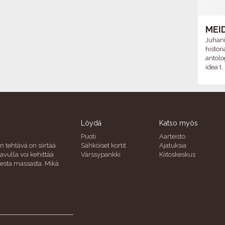
MEI
Juhani
histo
antolo
idea t..
Löydä
Katso myös
Puoti
Aarteisto
n tehtävä on siirtää
Sähköiset kortit
Ajatuksia
avulla voi kehittää
Värssypankki
Kiitoskeskus
uresta massasta. Mikä