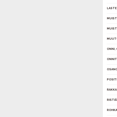
LASTE
MUIST
MUIS
MUUT
ONNI,
ONNIT
OSAN
POSIT
RAKK
RISTI
ROHKA