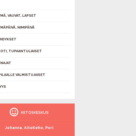
MÄ, VAUVAT, LAPSET
MÄPÄIVÄ, NIMIPÄIVÄ
HDYKSET
KOTI, TUPAANTULIAISET
NAJAT
PILAALLE VALMISTUJAISET
YYS
KIITOSKESKUS
Johanna, AitoKeho, Pori