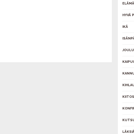
ELÄMÄ
HYVÄ P
IKÄ
ISÄNP
JOULU
KAIPU
KANNU
KIHLAU
KIITO
KONFI
KUTS
LÄKSI