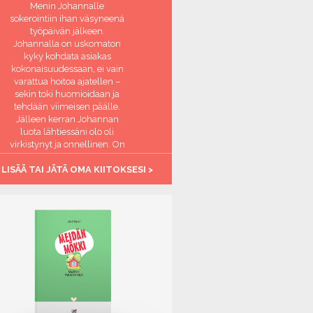
Menin Johannalle
sokerointiin ihan väsyneenä
työpäivän jälkeen.
Johannalla on uskomaton
kyky kohdata asiakas
kokonaisuudessaan, ei vain
varattua hoitoa ajatellen –
sekin toki huomioidaan ja
tehdään viimeisen päälle.
Jälleen kerran Johannan
luota lähtiessäni olo oli
virkistynyt ja onnellinen. On
ihanaa, että on paikka jossa
 LISÄÄ TAI JÄTÄ OMA KIITOKSESI >
aikuinen ihminen saa
hemmottelua ja tulee
huomioiduksi. Kiitos
Johanna, olet täsmälleen
oikeassa ammatissa <3
-Virkistynyt