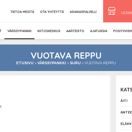
TIETOA MEISTÄ
OTA YHTEYTTÄ
ASIAKASPALVELU
VERK
T
VÄRSSYPANKKI
KIITOSKESKUS
AARTEISTO
AJATUKSIA
POSITIIVIS
VUOTAVA REPPU
ETUSIVU
>
VÄRSSYPANKKI
>
SURU
>
VUOTAVA REPPU
KAT
ÄITI
t
ANTEE
ELÄKK