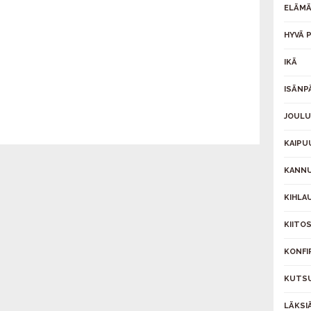
ELÄMÄ
HYVÄ P
IKÄ
ISÄNP
JOULU
KAIPU
KANNU
KIHLAU
KIITO
KONFI
KUTS
LÄKSI