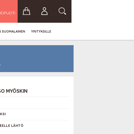
KOPUOTI
IN SUOMALAINEN
YRITYKSILLE
Ä
Ä
SO MYÖSKIN
KSI
EELLE LÄHTÖ