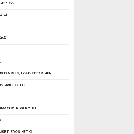
NTAITO
ÄIVÄ
ÄIVÄ
U
STAMINEN, LOHDUTTAMINEN
S, AVIOLIITTO
S
RMAATIO, RIPPIKOULU
U
ÄISET, ERON HETKI