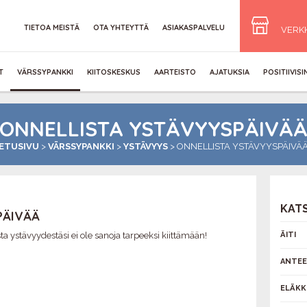
TIETOA MEISTÄ
OTA YHTEYTTÄ
ASIAKASPALVELU
VERK
T
VÄRSSYPANKKI
KIITOSKESKUS
AARTEISTO
AJATUKSIA
POSITIIVIS
ONNELLISTA YSTÄVYYSPÄIVÄ
ETUSIVU
>
VÄRSSYPANKKI
>
YSTÄVYYS
>
ONNELLISTA YSTÄVYYSPÄIVÄ
KAT
PÄIVÄÄ
ta ystävyydestäsi ei ole sanoja tarpeeksi kiittämään!
ÄITI
ANTEE
ELÄKK