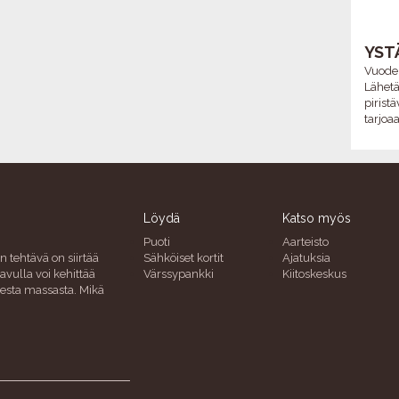
YST
Vuoden
Lähetä 
pirist
tarjoa
Löydä
Katso myös
Puoti
Aarteisto
n tehtävä on siirtää
Sähköiset kortit
Ajatuksia
avulla voi kehittää
Värssypankki
Kiitoskeskus
uresta massasta. Mikä