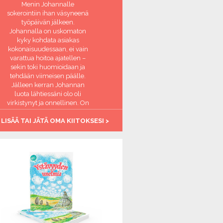
Menin Johannalle
sokerointiin ihan väsyneenä
työpäivän jälkeen.
Johannalla on uskomaton
kyky kohdata asiakas
kokonaisuudessaan, ei vain
varattua hoitoa ajatellen –
sekin toki huomioidaan ja
tehdään viimeisen päälle.
Jälleen kerran Johannan
luota lähtiessäni olo oli
virkistynyt ja onnellinen. On
ihanaa, että on paikka jossa
 LISÄÄ TAI JÄTÄ OMA KIITOKSESI >
aikuinen ihminen saa
hemmottelua ja tulee
huomioiduksi. Kiitos
Johanna, olet täsmälleen
oikeassa ammatissa <3
-Virkistynyt