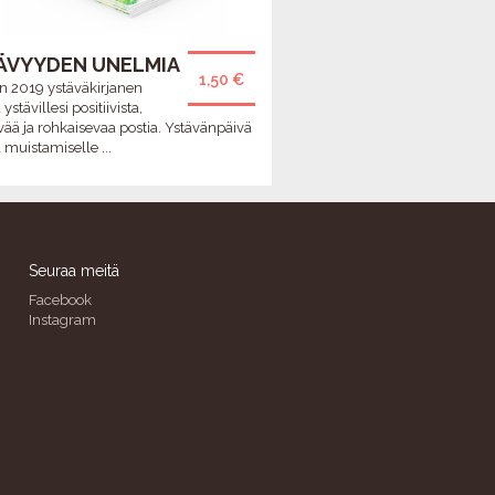
ÄVYYDEN UNELMIA
1,50 €
 2019 ystäväkirjanen
ystävillesi positiivista,
ävää ja rohkaisevaa postia. Ystävänpäivä
a muistamiselle ...
Seuraa meitä
Facebook
Instagram