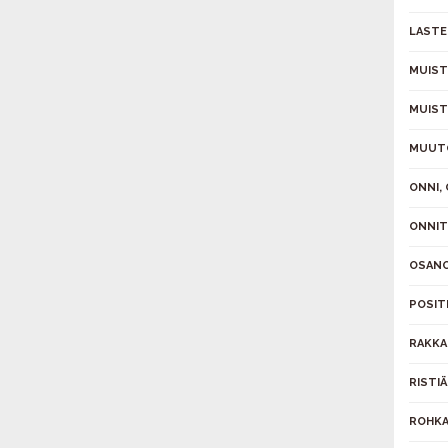
LASTE
MUIST
MUIS
MUUT
ONNI,
ONNIT
OSAN
POSIT
RAKK
RISTI
ROHKA