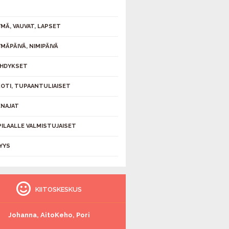
MÄ, VAUVAT, LAPSET
MÄPÄIVÄ, NIMIPÄIVÄ
HDYKSET
KOTI, TUPAANTULIAISET
NAJAT
PILAALLE VALMISTUJAISET
YYS
KIITOSKESKUS
Johanna, AitoKeho, Pori