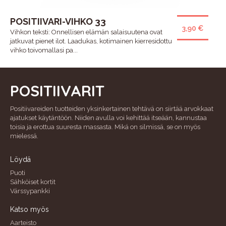
POSITIIVARI-VIHKO 33
3,90 €
Vihkon teksti: Onnellisen elämän salaisuutena ovat
jatkuvat pienet ilot. Laadukas, kotimainen kierresidottu
vihko toivomallasi pa...
POSITIIVARIT
Positiivareiden tuotteiden yksinkertainen tehtävä on siirtää arvokkaat
ajatukset käytäntöön. Niiden avulla voi kehittää itseään, kannustaa
toisia ja erottua suuresta massasta. Mikä on silmissä, se on myös
mielessä.
Löydä
Puoti
Sähköiset kortit
Värssypankki
Katso myös
Aarteisto