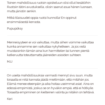
Toinen mahdollisuus ruotsin opiskeluun olisi ollut kesätöihin
Ruotsiin tätini avustuksella, olisin saanut asua hänen luonaan,
mutta jänistin senkin.
Mitkä tilaisuudet oppia ruotsi kunnolla! En oppinut
ensimmäisestä kerrasta.
Pupupöksy
Menneisyyteen ei voi vaikuttaa, mutta siihen voimme vaikuttaa
kuinka annamme sen vaikuttaa nykyhetkeen. Ja jos vielä
muistaisinkin tämän aina kun harmittelen tai tunnen pientä
katkeruutta toteuttamatta jääneiden asioiden suhteen.
MJJ
On useita mahdollisuuksia varmasti mennyt sivu suun, mutta
toisaalta ei niitä kannata jäädä miettimään, että mitähän jos.
Elämä menee eteenpäin ja aika hoitaa useimmat asiat. Aina on
edessä empimistä, joskus se on hyväkin empiä, että ei hötkyile.
Toisaalta empiminen on kielteinen valinta ja niitäkin on tehtävä.
Kari