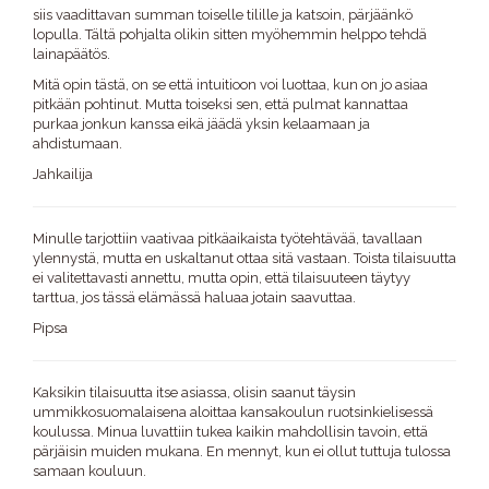
siis vaadittavan summan toiselle tilille ja katsoin, pärjäänkö
lopulla. Tältä pohjalta olikin sitten myöhemmin helppo tehdä
lainapäätös.
Mitä opin tästä, on se että intuitioon voi luottaa, kun on jo asiaa
pitkään pohtinut. Mutta toiseksi sen, että pulmat kannattaa
purkaa jonkun kanssa eikä jäädä yksin kelaamaan ja
ahdistumaan.
Jahkailija
Minulle tarjottiin vaativaa pitkäaikaista työtehtävää, tavallaan
ylennystä, mutta en uskaltanut ottaa sitä vastaan. Toista tilaisuutta
ei valitettavasti annettu, mutta opin, että tilaisuuteen täytyy
tarttua, jos tässä elämässä haluaa jotain saavuttaa.
Pipsa
Kaksikin tilaisuutta itse asiassa, olisin saanut täysin
ummikkosuomalaisena aloittaa kansakoulun ruotsinkielisessä
koulussa. Minua luvattiin tukea kaikin mahdollisin tavoin, että
pärjäisin muiden mukana. En mennyt, kun ei ollut tuttuja tulossa
samaan kouluun.