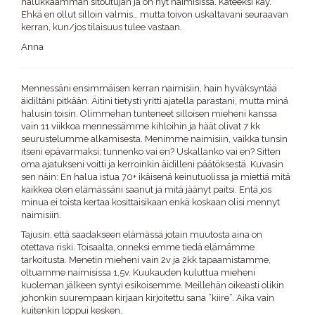
halukkaamman sitoutujan ja on nyt naimisissa. Kateeksi käy.
Ehkä en ollut silloin valmis… mutta toivon uskaltavani seuraavan
kerran, kun/jos tilaisuus tulee vastaan.
Anna
Mennessäni ensimmäisen kerran naimisiin, hain hyväksyntää
äidiltäni pitkään. Äitini tietysti yritti ajatella parastani, mutta minä
halusin toisin. Olimmehan tunteneet silloisen mieheni kanssa
vain 11 viikkoa mennessämme kihloihin ja häät olivat 7 kk
seurustelumme alkamisesta. Menimme naimisiin, vaikka tunsin
itseni epävarmaksi; tunnenko vai en? Uskallanko vai en? Sitten
oma ajatukseni voitti ja kerroinkin äidilleni päätöksestä. Kuvasin
sen näin: En halua istua 70+ ikäisenä keinutuolissa ja miettiä mitä
kaikkea olen elämässäni saanut ja mitä jäänyt paitsi. Entä jos
minua ei toista kertaa kosittaisikaan enkä koskaan olisi mennyt
naimisiin.
Tajusin, että saadakseen elämässä jotain muutosta aina on
otettava riski. Toisaalta, onneksi emme tiedä elämämme
tarkoitusta. Menetin mieheni vain 2v ja 2kk tapaamistamme,
oltuamme naimisissa 1,5v. Kuukauden kuluttua mieheni
kuoleman jälkeen syntyi esikoisemme. Meillehän oikeasti olikin
johonkin suurempaan kirjaan kirjoitettu sana ”kiire”. Aika vain
kuitenkin loppui kesken.