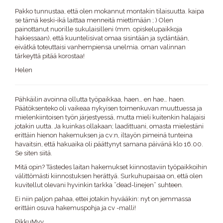
Pakko tunnustaa, että olen mokannut montakin tilaisuutta. kaipa
se tämä keski-ikä laittaa menneitä miettimään ; ) Olen
painottanut nuorille sukulaisilleni (mm. opiskelupaikkoja
hakiessaan), että kuuntelisivat omaa sisintään ja sydäntään,
eivätkä toteuttaisi vanhempiensa unelmia. oman valinnan
tärkeyttä pitää korostaa!
Helen
Pähkäilin avoinna ollutta työpaikkaa, haen… en hae… haen.
Päätöksenteko oli vaikeaa nykyisen toimenkuvan muuttuessa ja
mielenkiintoisen työn järjestyessä, mutta mieli kuitenkin halajaisi
jotakin uutta. Ja kuinkas ollakaan; laadittuani, omasta mielestäni
erittäin hienon hakemuksen ja cv:n, iltayön pimeinä tunteina
havaitsin, että hakuaika oli päättynyt samana päivänä klo 16.00.
Se siten siitä.
Mitä opin? Tästedes laitan hakemukset kiinnostaviin työpaikkoihin
välittömästi kiinnostuksen herättyä. Surkuhupaisaa on, että olen
kuvitellut olevani hyvinkin tarkka ”dead-linejen” suhteen.
Ei niin paljon pahaa, ettei jotakin hyvääkin: nyt on jemmassa
erittäin osuva hakemuspohja ja cv -malli!
PikkuMyy