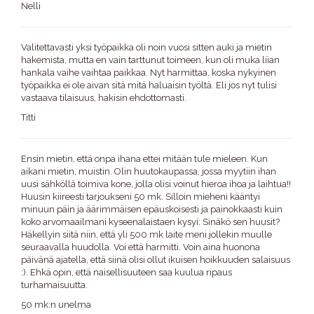
Nelli
Valitettavasti yksi työpaikka oli noin vuosi sitten auki ja mietin
hakemista, mutta en vain tarttunut toimeen, kun oli muka liian
hankala vaihe vaihtaa paikkaa. Nyt harmittaa, koska nykyinen
työpaikka ei ole aivan sitä mitä haluaisin työltä. Eli jos nyt tulisi
vastaava tilaisuus, hakisin ehdottomasti.
Titti
Ensin mietin, että onpa ihana ettei mitään tule mieleen. Kun
aikani mietin, muistin. Olin huutokaupassa, jossa myytiin ihan
uusi sähköllä toimiva kone, jolla olisi voinut hieroa ihoa ja laihtua!!
Huusin kiireesti tarjoukseni 50 mk. Silloin mieheni kääntyi
minuun päin ja äärimmäisen epäuskoisesti ja painokkaasti kuin
koko arvomaailmani kyseenalaistaen kysyi: Sinäkö sen huusit?
Häkellyin siitä niin, että yli 500 mk laite meni jollekin muulle
seuraavalla huudolla. Voi että harmitti. Voin aina huonona
päivänä ajatella, että siinä olisi ollut ikuisen hoikkuuden salaisuus
:). Ehkä opin, että naisellisuuteen saa kuulua ripaus
turhamaisuutta.
50 mk:n unelma