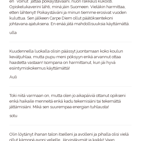
en ”voinut” jättää poikaystävääni, nuori rakkaus kukoisti.
Opiskelukaverini lähti, minä jäin Suomeen. Vieläkin harmittaa,
etten lähtenyt! Poikaystäväni ja minun tiemme erosivat vuoden
kuluttua. Sen jälkeen Carpe Diem ollut päätöksentekoni
johtavana ajatuksena. En enää jätä mahdollisuuksia käyttämättä.
ulla
Kuudennella luokalla olisin päässyt juontamaan koko koulun
kevätjuhlaa, mutta pupu meni pöksyyn enkä arvannut ottaa
haastetta vastaan! Isompana on harmittanut, kun jäi hyvä
esiintymiskokemus käyttämättä!
Auli
Toki niitä varmaan on, mutta olen jo aikapäiviä ottanut opikseni
enkä haikaile menneitä enkä kadu tekemisiäni tai tekemättä
jättämisiäni. Mikä sen suurempaa energian tuhlausta!
sotu
Olin löytänyt ihanan talon itselleni ja avolleni ja pihalla olisi vielä
ollut kämppä avoni veljelle. Järvinäkymät ja kaikki! Vaan