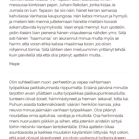
messussa kiintoisan papin, Juhani Rekolan, jonka kirjaa Ja
Jumala on luin. Tapasin, tai siis näin, hänet kerran samassa
kahvilassa Vanhassa kaupungissa. Hän katsoi minuun ja hymyili,
ja mieleni teki mennä juttelemaan hänelle mieltäni kovasti
askarruttavista kysymyksistä. Vaan enpä mennyt, kun ujostelin,
pidin itseäni liian pienenä hänen viisauteensa nähden yms. Siitä
asti hänen ”haamunsa” on seurannut minua mutta myös se
harmi, että voisin ehkä katsoa maailmaa toisin, jos olisin
rohjennut toimia. Siitä lähtien olen mieluummin yrittänyt tehdä
kuin päivitellä sitä että olisi pitänyt, ajattelin mutta….
Mape
Olin suhteellisen nuori, perheetön ja vapaa vaihtamaan
työpaikkaa paikkakunnasta riippumatta. Eräänä päivänä minulle
tarjottiin aivan yllättäen uutta työpaikkaa pääkaupunkiseudulta;
tunteeni olivat iloiset, hämmästyneet ja hieman ’sekavat’, totta kai.
Puhuin asiasta todennäköisesti ’väärän’ henkilön kanssa, joka
neuvoi minua jäämään vanhaan työpaikkaan. Olisi pitänyt
noudattaa omia ajatuksia, vaistoja ja intuitiota. Osa harkinnasta
meni nuoruuteni piikkiin ja siihen, että jotenkin aristelin siirtyä
töihin Helsinki-Vantaan lentokentälle. Ehkä ajattelin liikaa
asuntoasioita ja kaikkea muutakin käytäntöön liittyvää. Nyt uskon,
että asiat olisivat järjestyneet, jos olisin vastannut työtarjoukseen