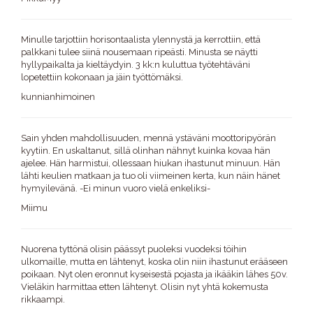
Minulle tarjottiin horisontaalista ylennystä ja kerrottiin, että
palkkani tulee siinä nousemaan ripeästi. Minusta se näytti
hyllypaikalta ja kieltäydyin. 3 kk:n kuluttua työtehtäväni
lopetettiin kokonaan ja jäin työttömäksi.
kunnianhimoinen
Sain yhden mahdollisuuden, mennä ystäväni moottoripyörän
kyytiin. En uskaltanut, sillä olinhan nähnyt kuinka kovaa hän
ajelee. Hän harmistui, ollessaan hiukan ihastunut minuun. Hän
lähti keulien matkaan ja tuo oli viimeinen kerta, kun näin hänet
hymyilevänä. -Ei minun vuoro vielä enkeliksi-
Miimu
Nuorena tyttönä olisin päässyt puoleksi vuodeksi töihin
ulkomaille, mutta en lähtenyt, koska olin niin ihastunut erääseen
poikaan. Nyt olen eronnut kyseisestä pojasta ja ikääkin lähes 50v.
Vieläkin harmittaa etten lähtenyt. Olisin nyt yhtä kokemusta
rikkaampi.