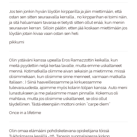
Jos tein jonkin hyvän löydön kirpparilla ja jäin miettimään, että
ostan sen sitten seuraavalla kerralla… no kirpparihan ei toimi näin,
ja sitä haluamaani tavaraa ei tietysti sitten ollut enää, kun menin
seuraavan kerran. Silloin päätin, etten jää koskaan miettimään jos
löydän jotain kivaa vaan ostan sen heti.
pikkumi
Olin ystäväni kanssa upealla Eros Ramazzottin keikalla, kun
meitä pyydettiin neljä kertaa lavalle, mutta emme uskaltaneet
mennä. Kotimatkalla olimme aivan sekaisin ja mietimme, missä
olisimmekaan, kun olisimme sinne menneet, varmaan matkalla
Italiaan ; ) Siinä haaveillessamme ja kirkuessamme
tulevaisuudesta, ajoimme myös kolarin tolpan kanssa. Auto meni
lunastukseen ja me palasimme maan pinnalle. Kokemus oli
mahtava, mutta jos olisimme uskaltaneet, se olisi ollut
täydellinen. Tästä eteenpäin mottoni onkin ”carpe diem”
Once in a lifetime
Olin omaa elämääni pohdiskelevana opiskelijana töissä
Tukholmassa kesällä -76. Tapasin suomalaisessa kirkon