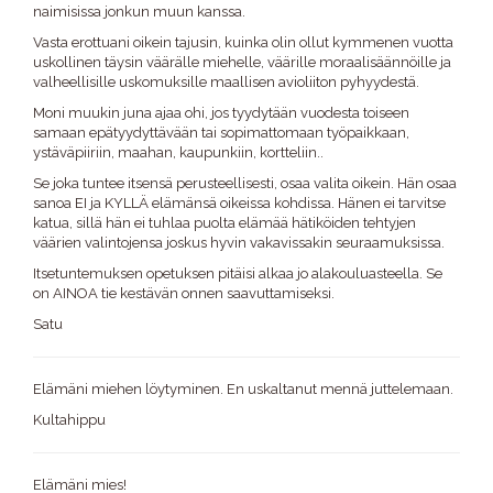
naimisissa jonkun muun kanssa.
Vasta erottuani oikein tajusin, kuinka olin ollut kymmenen vuotta
uskollinen täysin väärälle miehelle, väärille moraalisäännöille ja
valheellisille uskomuksille maallisen avioliiton pyhyydestä.
Moni muukin juna ajaa ohi, jos tyydytään vuodesta toiseen
samaan epätyydyttävään tai sopimattomaan työpaikkaan,
ystäväpiiriin, maahan, kaupunkiin, kortteliin..
Se joka tuntee itsensä perusteellisesti, osaa valita oikein. Hän osaa
sanoa EI ja KYLLÄ elämänsä oikeissa kohdissa. Hänen ei tarvitse
katua, sillä hän ei tuhlaa puolta elämää hätiköiden tehtyjen
väärien valintojensa joskus hyvin vakavissakin seuraamuksissa.
Itsetuntemuksen opetuksen pitäisi alkaa jo alakouluasteella. Se
on AINOA tie kestävän onnen saavuttamiseksi.
Satu
Elämäni miehen löytyminen. En uskaltanut mennä juttelemaan.
Kultahippu
Elämäni mies!