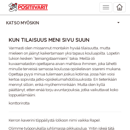
Toggle
navigation
KATSO MYÖSKIN
KUN TILAISUUS MENI SIVU SUUN
Varmasti olen missannut montakin hyvää tilaisuutta, mutta
mieleen on jäänyt kaikertamaan yksi tapaus kouluajoilta. Lopetin
lukion kesken ”teiniangstaamiseni” takia. Meillä oli
kuvaamataidon opettajana aivan mahtava ihminen, joka lähetti
minulle terveisiä samassa koulussa opiskelevan sisareni mukana.
Opettaja pyysi minua tulemaan joskus kotiinsa, jossa hän voisi
kertoa sopivista jatko-opiskelumahdollisuuksista. En tietenkään
mennyt silloin, enkä myöhemminkään. Mutta olen kyllä
päättänyt, etten enää torju avuntarjouksia, jotka vaikuttavat koko
loppuelämääni.
konttorirotta
Kerron kaverini töppäilystä (olkoon nimi vaikka Rape).
Olimme työporukalla juhlimassa pikkujoulua. Yritin iskeä tätä