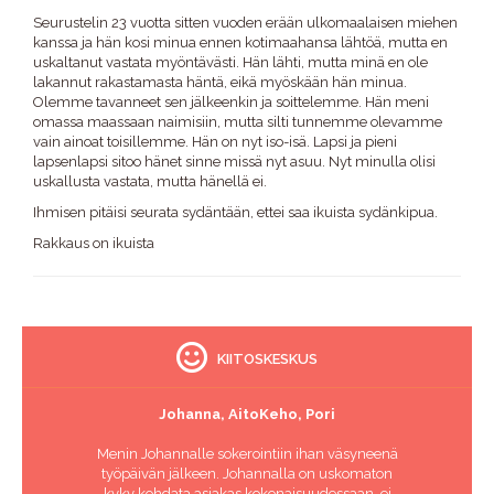
Seurustelin 23 vuotta sitten vuoden erään ulkomaalaisen miehen
kanssa ja hän kosi minua ennen kotimaahansa lähtöä, mutta en
uskaltanut vastata myöntävästi. Hän lähti, mutta minä en ole
lakannut rakastamasta häntä, eikä myöskään hän minua.
Olemme tavanneet sen jälkeenkin ja soittelemme. Hän meni
omassa maassaan naimisiin, mutta silti tunnemme olevamme
vain ainoat toisillemme. Hän on nyt iso-isä. Lapsi ja pieni
lapsenlapsi sitoo hänet sinne missä nyt asuu. Nyt minulla olisi
uskallusta vastata, mutta hänellä ei.
Ihmisen pitäisi seurata sydäntään, ettei saa ikuista sydänkipua.
Rakkaus on ikuista
KIITOSKESKUS
Johanna, AitoKeho, Pori
Menin Johannalle sokerointiin ihan väsyneenä
työpäivän jälkeen. Johannalla on uskomaton
kyky kohdata asiakas kokonaisuudessaan, ei