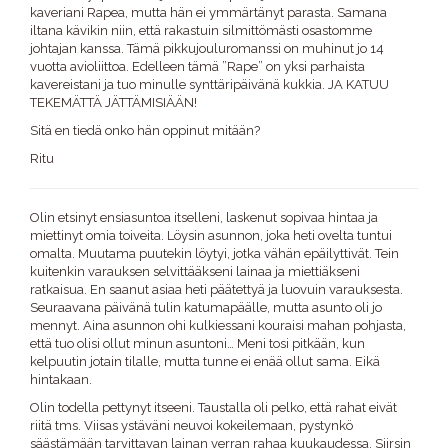
kaveriani Rapea, mutta hän ei ymmärtänyt parasta. Samana
iltana kävikin niin, että rakastuin silmittömästi osastomme
johtajan kanssa. Tämä pikkujouluromanssi on muhinut jo 14
vuotta avioliittoa. Edelleen tämä ”Rape” on yksi parhaista
kavereistani ja tuo minulle synttäripäivänä kukkia. JA KATUU
TEKEMÄTTÄ JÄTTÄMISIÄÄN!
Sitä en tiedä onko hän oppinut mitään?
Ritu
Olin etsinyt ensiasuntoa itselleni, laskenut sopivaa hintaa ja
miettinyt omia toiveita. Löysin asunnon, joka heti ovelta tuntui
omalta. Muutama puutekin löytyi, jotka vähän epäilyttivät. Tein
kuitenkin varauksen selvittääkseni lainaa ja miettiäkseni
ratkaisua. En saanut asiaa heti päätettyä ja luovuin varauksesta.
Seuraavana päivänä tulin katumapäälle, mutta asunto oli jo
mennyt. Aina asunnon ohi kulkiessani kouraisi mahan pohjasta,
että tuo olisi ollut minun asuntoni… Meni tosi pitkään, kun
kelpuutin jotain tilalle, mutta tunne ei enää ollut sama. Eikä
hintakaan.
Olin todella pettynyt itseeni. Taustalla oli pelko, että rahat eivät
riitä tms. Viisas ystäväni neuvoi kokeilemaan, pystynkö
säästämään tarvittavan lainan verran rahaa kuukaudessa. Siirsin