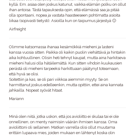
kyllä. Em. asiaa olen joskus katunut, vaikka elämän polku on ollut
ihan antoisa. Tästä tapauksesta opin, että elämässä saa ja pitää
olla spontaani, nopea ja vastata haasteeseen pohtimatta asioita
liikaa (sopivasti tietysti). Asioilla kun on taipumus järjestyä 🙂
Airfreight
Olimme katsomassa ihanaa kesämökkiä mieheni ja lasteni
kanssa vuosia sitten. Paikka oli kaikin puolin viehättävä ja hintakin
aika kohtuullinen. Olisin heti tehnyt kaupat, mutta aina harkitseva
mieheni halusi olla hätäilemättä. Kun sitten vihdoin kuukausien
perästä oli mieheni tarpeeksi harkittuaan päätynyt toteamaan,
että hyvä se olisi.
Soitettiin ja kas, se oli pari viikkoa aiemmin myyty. Se on
harmittanut joskus edelleenkin, mutta opittiin, ettei aina kannata
jahkailla. Nopeat syövät hitaat.
Mariann
Minä olen niitä, jotka uskon, että jos avioliitto ei skulaa tai ei ole
onnellinen, on menty naimisiin väärän ihmisen kanssa. Oma
avioliittoni oli sellainen. Matkan varrella olisi ollut muutama
erittäin lupaava mies, joiden mukaan en lähtenyt koska olin