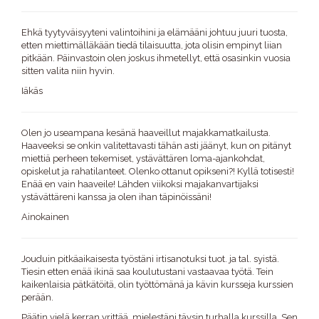
Ehkä tyytyväisyyteni valintoihini ja elämääni johtuu juuri tuosta,
etten miettimälläkään tiedä tilaisuutta, jota olisin empinyt liian
pitkään. Päinvastoin olen joskus ihmetellyt, että osasinkin vuosia
sitten valita niin hyvin.
Iäkäs
Olen jo useampana kesänä haaveillut majakkamatkailusta.
Haaveeksi se onkin valitettavasti tähän asti jäänyt, kun on pitänyt
miettiä perheen tekemiset, ystävättären loma-ajankohdat,
opiskelut ja rahatilanteet. Olenko ottanut opikseni?! Kyllä totisesti!
Enää en vain haaveile! Lähden viikoksi majakanvartijaksi
ystävättäreni kanssa ja olen ihan täpinöissäni!
Ainokainen
Jouduin pitkäaikaisesta työstäni irtisanotuksi tuot. ja tal. syistä.
Tiesin etten enää ikinä saa koulutustani vastaavaa työtä. Tein
kaikenlaisia pätkätöitä, olin työttömänä ja kävin kursseja kurssien
perään.
Päätin vielä kerran yrittää, mielestäni täysin turhalla kurssilla. Sen