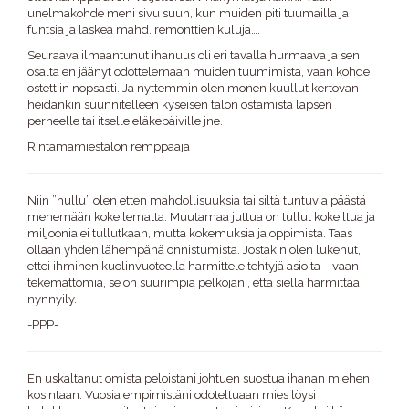
unelmakohde meni sivu suun, kun muiden piti tuumailla ja
funtsia ja laskea mahd. remonttien kuluja….
Seuraava ilmaantunut ihanuus oli eri tavalla hurmaava ja sen
osalta en jäänyt odottelemaan muiden tuumimista, vaan kohde
ostettiin nopsasti. Ja nyttemmin olen monen kuullut kertovan
heidänkin suunnitelleen kyseisen talon ostamista lapsen
perheelle tai itselle eläkepäiville jne.
Rintamamiestalon remppaaja
Niin ”hullu” olen etten mahdollisuuksia tai siltä tuntuvia päästä
menemään kokeilematta. Muutamaa juttua on tullut kokeiltua ja
miljoonia ei tullutkaan, mutta kokemuksia ja oppimista. Taas
ollaan yhden lähempänä onnistumista. Jostakin olen lukenut,
ettei ihminen kuolinvuoteella harmittele tehtyjä asioita – vaan
tekemättömiä, se on suurimpia pelkojani, että siellä harmittaa
nynnyily.
-PPP-
En uskaltanut omista peloistani johtuen suostua ihanan miehen
kosintaan. Vuosia empimistäni odoteltuaan mies löysi