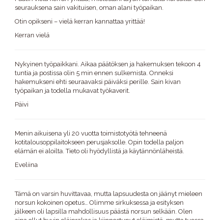
seurauksena sain vakituisen, oman alani työpaikan.
Otin opikseni – vielä kerran kannattaa yrittää!
Kerran vielä
Nykyinen työpaikkani. Aikaa päätöksen ja hakemuksen tekoon 4
tuntia ja postissa olin 5 min ennen sulkemista. Onneksi
hakemukseni ehti seuraavaksi päiväksi perille. Sain kivan
työpaikan ja todella mukavat työkaverit.
Päivi
Menin aikuisena yli 20 vuotta toimistotyötä tehneenä
kotitalousoppilaitokseen perusjaksolle. Opin todella paljon
elämän ei aloilta. Tieto oli hyödyllistä ja käytännönläheistä.
Eveliina
Tämä on varsin huvittavaa, mutta lapsuudesta on jäänyt mieleen
norsun kokoinen opetus… Olimme sirkuksessa ja esityksen
jälkeen oli lapsilla mahdollisuus päästä norsun selkään. Olen