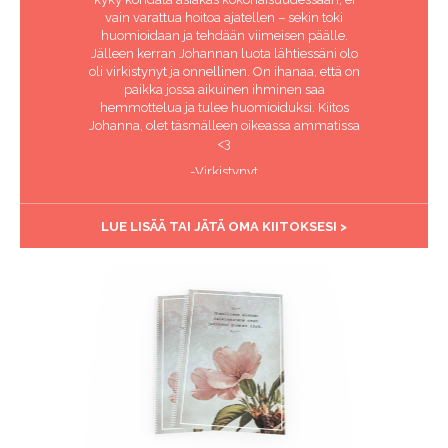
vain varattua hoitoa ajatellen – sekin toki
huomioidaan ja tehdään viimeisen päälle.
Jälleen kerran Johannan luota lähtiessäni olo
oli virkistynyt ja onnellinen. On ihanaa, että on
paikka jossa aikuinen ihminen saa
hemmottelua ja tulee huomioiduksi. Kiitos
Johanna, olet täsmälleen oikeassa ammatissa
<3
-Virkistynyt
LUE LISÄÄ TAI JÄTÄ OMA KIITOKSESI >