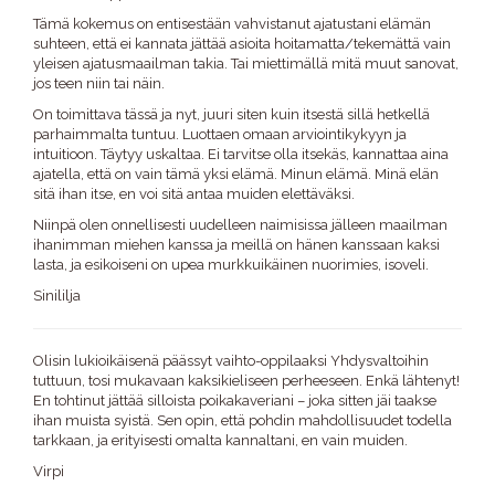
Tämä kokemus on entisestään vahvistanut ajatustani elämän
suhteen, että ei kannata jättää asioita hoitamatta/tekemättä vain
yleisen ajatusmaailman takia. Tai miettimällä mitä muut sanovat,
jos teen niin tai näin.
On toimittava tässä ja nyt, juuri siten kuin itsestä sillä hetkellä
parhaimmalta tuntuu. Luottaen omaan arviointikykyyn ja
intuitioon. Täytyy uskaltaa. Ei tarvitse olla itsekäs, kannattaa aina
ajatella, että on vain tämä yksi elämä. Minun elämä. Minä elän
sitä ihan itse, en voi sitä antaa muiden elettäväksi.
Niinpä olen onnellisesti uudelleen naimisissa jälleen maailman
ihanimman miehen kanssa ja meillä on hänen kanssaan kaksi
lasta, ja esikoiseni on upea murkkuikäinen nuorimies, isoveli.
Sinililja
Olisin lukioikäisenä päässyt vaihto-oppilaaksi Yhdysvaltoihin
tuttuun, tosi mukavaan kaksikieliseen perheeseen. Enkä lähtenyt!
En tohtinut jättää silloista poikakaveriani – joka sitten jäi taakse
ihan muista syistä. Sen opin, että pohdin mahdollisuudet todella
tarkkaan, ja erityisesti omalta kannaltani, en vain muiden.
Virpi