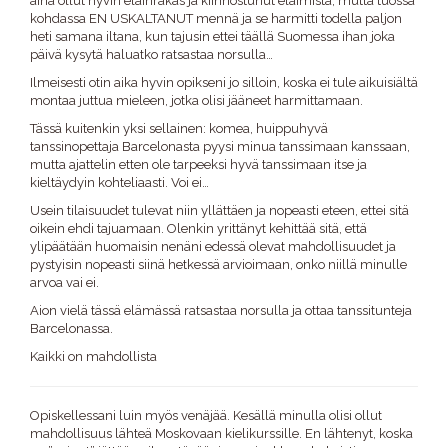
aina ollut hyvin eläinrakas ja kiinnostunut eläimistä, mutta tuossa
kohdassa EN USKALTANUT mennä ja se harmitti todella paljon
heti samana iltana, kun tajusin ettei täällä Suomessa ihan joka
päivä kysytä haluatko ratsastaa norsulla…
Ilmeisesti otin aika hyvin opikseni jo silloin, koska ei tule aikuisiältä
montaa juttua mieleen, jotka olisi jääneet harmittamaan.
Tässä kuitenkin yksi sellainen: komea, huippuhyvä
tanssinopettaja Barcelonasta pyysi minua tanssimaan kanssaan,
mutta ajattelin etten ole tarpeeksi hyvä tanssimaan itse ja
kieltäydyin kohteliaasti. Voi ei…
Usein tilaisuudet tulevat niin yllättäen ja nopeasti eteen, ettei sitä
oikein ehdi tajuamaan. Olenkin yrittänyt kehittää sitä, että
ylipäätään huomaisin nenäni edessä olevat mahdollisuudet ja
pystyisin nopeasti siinä hetkessä arvioimaan, onko niillä minulle
arvoa vai ei.
Aion vielä tässä elämässä ratsastaa norsulla ja ottaa tanssitunteja
Barcelonassa.
Kaikki on mahdollista
Opiskellessani luin myös venäjää. Kesällä minulla olisi ollut
mahdollisuus lähteä Moskovaan kielikurssille. En lähtenyt, koska