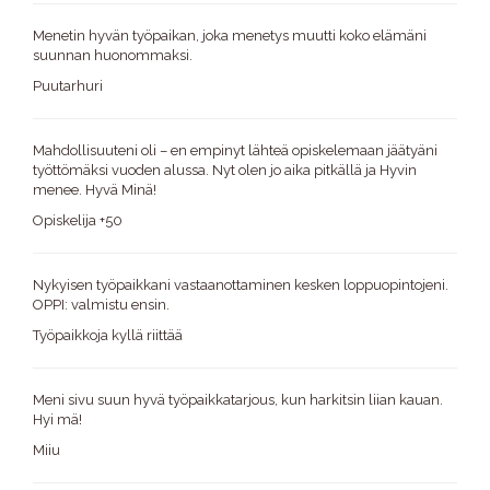
Menetin hyvän työpaikan, joka menetys muutti koko elämäni
suunnan huonommaksi.
Puutarhuri
Mahdollisuuteni oli – en empinyt lähteä opiskelemaan jäätyäni
työttömäksi vuoden alussa. Nyt olen jo aika pitkällä ja Hyvin
menee. Hyvä Minä!
Opiskelija +50
Nykyisen työpaikkani vastaanottaminen kesken loppuopintojeni.
OPPI: valmistu ensin.
Työpaikkoja kyllä riittää
Meni sivu suun hyvä työpaikkatarjous, kun harkitsin liian kauan.
Hyi mä!
Miiu