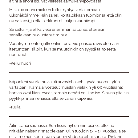
äitini ja enoni istuivat vieressä aamukahvipöydässä.
Mistä lie enoni mieleen tullut ryhtyä vertailemaan
ulkonäköämme. Hän saneli kohtalokkaan tuomionsa, että olin
ruma lapsi, ja että serkkuni oli paljon kauniimpi.
Se sattui – ja ehkä vielä enemmän sattui se, ettei äitini
sanallakaan puolustanut minua.
Vuosikymmenten jälkeenkin tuo arvio pääsee ravistelemaan
itsetuntoani silloin, kun se muutoinkin on syystä tai toisesta
nuutunut.
-Keijumuori
Isäpuoleni suurta huvia oli arvostella kehittyvää nuoren tytön
vartaloani. Nämä arvostelut muistan vieläkin yli 60-vuotiaana:
hartiasi ovat liian leveät, samoin nenäsi on liian iso. Sinuna pitäisin
pyykkipinnaa nenässä, että se vähän kapenisi.
-Tuula
Äitini sanoi saunassa: Sun tissisi nyt on niin pienet, ettei ne
mitkään naisen rinnat olekaan! Olin tuolloin 13 – 14 vuotias, ja se
oli viimeinen kerta, kun saunoin yhdessä äitini kanssa. Rintani