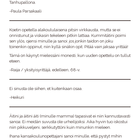
Tanhupallona.
-Paula Parsakaali
Koetin opetella alakoululaisena pitsin virkkausta, mutta se ei
onnistunut ja viskasin tekeleen pitkin lattiaa. Kummitätini poimi
sen ylös, ojensi minulle ja sanoi: jos jonkin taidon on joku
toinenkin oppinut, niin kyllä sinäkin opit. Pitää vain jaksaa yrittää!
Tämä on käynyt mielessäni monesti, kun uuden opettelu on tullut
eteen.
-Raija / yksityisyrittäjä, edelleen, 68-v.
Ei sinusta ole siihen, et kuitenkaan osaa.
-Heikuri
Äitini ja äitini äiti (minulle mamma) tapasivat ei niin kannustavasti
sanoa: Ei meidän suvusta ole urheilijoiksi. Aika hyvin tuo iskostui
niin pikkuveljeni, serkkutyttöni kuin minunkin mieleen.
Ihana kansakoulunopettajani sanoi minulle, että pystyt mihin