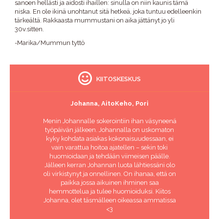
sanoen hellästi ja aidosti ihaillen: sinulla on niin kaunis tämä
niska. En ole ikinä unohtanut sitä hetkeä, joka tuntuu edelleenkin
tärkeältä. Rakkaasta mummustani on aika jättänyt jo yli
30v.sitten.
-Marika/Mummun tyttö
KIITOSKESKUS
Johanna, AitoKeho, Pori
Menin Johannalle sokerointiin ihan väsyneenä
työpäivän jälkeen. Johannalla on uskomaton
kyky kohdata asiakas kokonaisuudessaan, ei
vain varattua hoitoa ajatellen – sekin toki
huomioidaan ja tehdään viimeisen päälle.
Jälleen kerran Johannan luota lähtiessäni olo
oli virkistynyt ja onnellinen. On ihanaa, että on
paikka jossa aikuinen ihminen saa
hemmottelua ja tulee huomioiduksi. Kiitos
Johanna, olet täsmälleen oikeassa ammatissa
<3