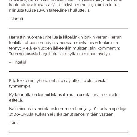
koulutuksia aikuisiässä 🙂 – että kyllä minusta jotain on tullut,
minusta tuli se suvun taiteellinen hulluttelija.
-Nanuli
Harrastin nuorena urheilua ja kilpailinkin jonkin verran. Kerran
lenkiltä tultuani erehdyin sanomaan minkälaisen lenkin olin
tehnyt. Vielä 45 vuoden jälkeenkin muistan isäni kommentin:
Tuon vertaisesta harjoittelusta ei kyllä ole mitään hyötyä.
-Hiihtelijä
Ette te ole niin tyhmiä miltä te näytätte – te olette vielä
tyhmempiä!
Kyllä sinulla on kauniit kitarisat, mutta ei niitä tarvitse kaikille
esitellä.
Näin hienosti sanoi ala-asteemme rehtori ja 5.- 6. luokan opettaja
1980-luvulla. Kukaan ei uskaltanut sanoa mitään vastaan.
-Kirsi