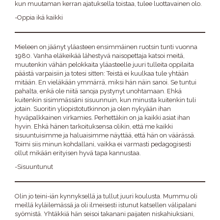
kun muutaman kerran ajatuksella toistaa, tulee luottavainen olo.
-Oppia ikä kaikki
Mieleen on jäänyt yläasteen ensimmäinen ruotsin tunti vuonna
1980. Vanha eläkeikää lähestyvä naisopettaja katsoi meitä,
muutenkin vähän pelokkaita yläasteelle juuri tulleita oppilaita
päästä varpaisiin ja totesi sitten: Teistä ei kuulkaa tule yhtään
mitään. En vieläkään ymmärrä, miksi hän näin sanoi. Se tuntui
pahalta, enkä ole niitä sanoja pystynyt unohtamaan. Ehkä
kuitenkin sisimmässäni sisuunnuin, kun minusta kuitenkin tuli
jotain. Suoritin yliopistotutkinnon ja olen nykyään ihan
hyväpalkkainen virkamies. Perhettäkin on ja kaikki asiat ihan
hyvin. Ehkä hänen tarkoituksensa olikin, että me kaikki
sisuuntuisimme ja haluaisimme näyttää, että hän on väärässä.
Toimi siis minun kohdallani, vaikka ei varmasti pedagogisesti
ollut mikään erityisen hyvä tapa kannustaa.
-Sisuuntunut
Olin jo teini-iän kynnyksellä ja tullut juuri koulusta. Mummu oli
meillä kyläilemässä ja oli ilmeisesti istunut katsellen välipalani
syömistä. Yhtäkkiä hän seisoi takanani paijaten niskahiuksiani,