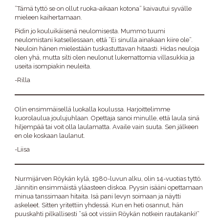
”Tämä tyttö se on ollut ruoka-aikaan kotona” kaivautui syvälle
mieleen kaihertamaan.
Pidin jo kouluikäisenä neulomisesta. Mummo tuumi
neulomistani katsellessaan, että ”Ei sinulla ainakaan kiire ole”.
Neuloin hänen mielestään tuskastuttavan hitaasti. Hidas neuloja
olen yhä, mutta silti olen neulonut lukemattomia villasukkia ja
useita isompiakin neuleita.
-Rilla
Olin ensimmäisellä luokalla koulussa. Harjoittelimme
kuorolaulua joulujuhlaan. Opettaja sanoi minulle, että laula sinä
hiljempää tai voit olla laulamatta. Availe vain suuta. Sen jälkeen
en ole koskaan laulanut.
-Liisa
Nurmijärven Röykän kylä, 1980-luvun alku, olin 14-vuotias tyttö.
Jännitin ensimmäistä yläasteen diskoa. Pyysin isääni opettamaan
minua tanssimaan hitaita. Isä pani levyn soimaan ja näytti
askeleet. Sitten yritettiin yhdessä. Kun en heti osannut, hän
puuskahti pilkallisesti ”sä oot vissiin Röykän notkein rautakanki!”