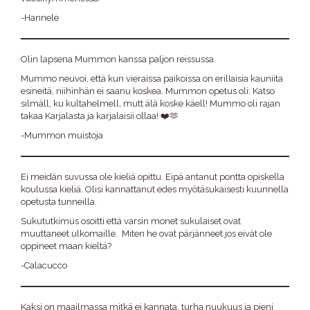
-Hannele
Olin lapsena Mummon kanssa paljon reissussa.
Mummo neuvoi, että kun vieraissa paikoissa on erilIaisia kauniita
esineitä, niihinhän ei saanu koskea. Mummon opetus oli: Katso
silmäll, ku kultahelmell, mutt älä koske käell! Mummo oli rajan
takaa Karjalasta ja karjalaisii ollaa! ❤️🫶
-Mummon muistoja
Ei meidän suvussa ole kieliä opittu. Eipä antanut pontta opiskella
koulussa kieliä. Olisi kannattanut edes myötäsukaisesti kuunnella
opetusta tunneilla.
Sukututkimus osoitti että varsin monet sukulaiset ovat
muuttaneet ulkomaille. Miten he ovat pärjänneet jos eivät ole
oppineet maan kieltä?
-Calacucco
Kaksi on maailmassa mitkä ei kannata, turha nuukuus ja pieni