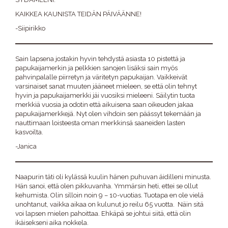
KAIKKEA KAUNISTA TEIDÄN PÄIVÄÄNNE!
-Siipirikko
Sain lapsena jostakin hyvin tehdystä asiasta 10 pistettä ja
papukaijamerkin ja pelkkien sanojen lisäksi sain myös
pahvinpalalle piirretyn ja väritetyn papukaijan. Vaikkeivät
varsinaiset sanat muuten jääneet mieleen, se että olin tehnyt
hyvin ja papukaijamerkki jäi vuosiksi mieleeni. Säilytin tuota
merkkiä vuosia ja odotin että aikuisena saan oikeuden jakaa
papukaijamerkkejä. Nyt olen vihdoin sen päässyt tekemään ja
nauttimaan loisteesta oman merkkinsä saaneiden lasten
kasvoilta.
-Janica
Naapurin täti oli kylässä kuulin hänen puhuvan äidilleni minusta.
Hän sanoi, että olen pikkuvanha. Ymmärsin heti, ettei se ollut
kehumista. Olin silloin noin 9 – 10-vuotias. Tuotapa en ole vielä
unohtanut, vaikka aikaa on kulunut jo reilu 65 vuotta. Näin sitä
voi lapsen mielen pahoittaa. Ehkäpä se johtui siitä, että olin
ikäisekseni aika nokkela.