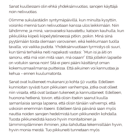
Sanat kuullessani olin ehkä yhdeksänvuotias, sanojen käyttäjä
noin nelivuotias.
Olimme sukulaistädin syntymäpäivillä, kun minulta kysyttiin,
voisinko mennä tuon nelivuotiaan kanssa ulos leikkimään. Niin
lähdimme, ja minä, varovaiseksi kasvatettu, katsoin kauhulla, kun
pikkulikka kiipeili kiipeilytelineessä pitkin, poikin. Minä siinä
pyytämään toista olemaan varovainen, eikä keikkumaan tuolla
tavalla, voi vaikka pudota. Yhdeksänvuotiaan tyrmistys oli suuri,
kun tämä terhakka neiti napakasti vastasi: ”Mun isi ja äiti on
sanonu, että mä voin mitä vaan, mä osaan!” Että jollekin lapselle
on voitukin sanoa noin! Sitä ei pieni pääni käsittänyt oman
kokemusmaailmansa puitteissa. Että aikuinen voi kannustaa ja
kehua – ennen kuulumatonta.
Sanat ovat kulkeneet mukanani jo kohta 50 vuotta. Edelleen
kunnioitan syvästi tuon pikkuisen vanhempia, jotka ovat olleet
niin viisaita, että ovat lastaan tukeneet ja kannustaneet. Edelleen,
huonona hetkenä, toivon, että olisin itsekin saanut kuulla
samanlaisia sanoja lapsena, että olisin tänään vahvempi, että
uskoisin enemmän itseeni. Edelleen tänä päivänä saan myös
nauttia noiden sanojen hedelmistä tuon pikkuneidin kohdalla.
Tuosta pikkuneidistä kasvoi hyvin monitaitoinen ja
lämminsydäminen ihminen, joka ilahduttaa tekemisillään hyvin,
hyvin monia meistä. Tuo pikkuneiti tunnetaan myös