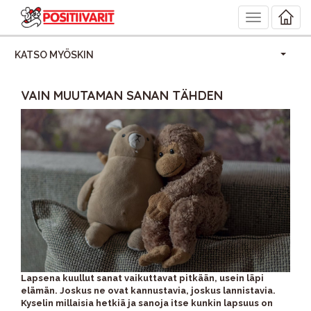
Toggle
navigation
KATSO MYÖSKIN
VAIN MUUTAMAN SANAN TÄHDEN
Lapsena kuullut sanat vaikuttavat pitkään, usein läpi
elämän. Joskus ne ovat kannustavia, joskus lannistavia.
Kyselin millaisia hetkiä ja sanoja itse kunkin lapsuus on