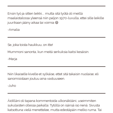
Ensin työ ja sitten leikki…. mutta sitä työtä oli meillä
maalaistalossa yleensä niin paljon 1970-luvulla, ettei sille leikille
juurikaan jääny aikaa tai voimia 😄
-Amalia
Se, joka toista haukkuu, on itte!
Mummoni sanonta, kun meitä serkuksia kaitsi kesäisin.
-Marja
Niin likaiselle kivelle et sylkäise, ettet sitä takaisin nuolaise; eli
sanomisistaan joutuu aina vastuuseen.
-Juho
Äidilläni oli tapana kommentoida ulkonäköäni, useimmiten
sukulaisten ollessa paikalla: Tytöllä on isänsä iso nenä. Sivusta
katsottuna vielä menettelee, mutta edestäpäin melko ruma. Tai