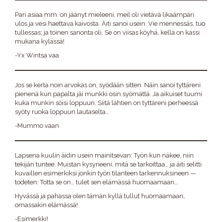
Pari asiaa mm. on jäänyt mieleeni, meil oli vietävä likaämpäri
ulos ja vesi haettava kaivosta. Äiti sanoi usein: Vie mennessäs, tuo
tullessas; ja toinen sanonta oli, Se on viisas köyhä, kellä on kassi
mukana kylässä!
-Yx Wintsa vaa
Jos se kerta noin arvokas on, syödään sitten. Näin sanoi tyttäreni
pienenä kun papalta jäi munkki osin syömättä. Ja aikuiset tuumi
kuka munkin söisi loppuun. Siitä lähtien on tyttäreni perheessä
syöty ruoka loppuun lautaselta…
-Mummo vaan
Lapsena kuulin äidin usein mainitsevan: Työn kun näkee, niin
tekijän tuntee. Muistan kysyneeni, mitä se tarkoittaa… ja äiti selitti
kuvaillen esimerkiksi jonkin työn tilanteen tarkennuksineen —
todeten: Totta se on… tulet sen elämässä huomaamaan…
Hyvässä ja pahassa olen tämän kyllä tullut huomaamaan,
omassakin elämässä!
-Esimerkki!