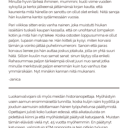
Minulle hyvin tärkeä ihminen, mummini, kuoli viime vuoden
syksyllä ja kertoi jälkeensä jättämänsä kirjan kautta, että
kauneinta mitä hänelle on sanottu on ollut olet enkeli. Niitä sanoja
hän kuulema kantoi sydämessään vuosia.
Pari viikkoa sitten eräs vanha nainen, joka muistutti hiukan
isoäitiäni tuskaili kaupan kassalla, että on unohtanut lompakon
kotiin ja mitä hän nyt tekee. Koska ostosten loppusumma ei ollut
paljon, lupasin maksaa ne. Hän kiitteli ja kysyi, miten korvaisi
tämän ja voinko jättää puhelinnumeroni. Sanoin että paras
korvaus lienee jos hän auttaa joskus jotakuta, jolla on yhtä suuri
hätä. Silloin kuulin nuo samat sanat: sinun täytyy olla enkeli.
Rahasummaa paljon tärkeämpiä olivat juuri nuo sanat jotka
minulle merkitsivät paljon enemmän kuin tuo vanhus itse
ymmärsikään. Nyt minäkin kannan niitä mukanani.
-Janica
Luokanvalvojani oli myös meidän historianopettaja. Myöhästyin
usein aamun ensimmäiseltä tunnilta, koska kuljin isäni kyydillä ja
jouduin aamuisin odottamaan hänen työpuhelunsa päättymistä.
Opettajani julisti koko luokan edessä, että aikatauluista on
pidettävä kiinni ja että myöhästelijät päätyvät katuojaan&. Muistan
tämän elävästi vielä nyt, 45 vuotta myöhemmin. En päätynyt
katuojaan. valmistuin KTM opinnoista ja tein pitkän työuran