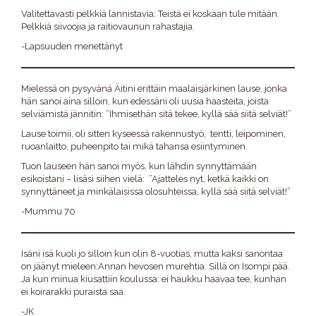
Valitettavasti pelkkiä lannistavia: Teistä ei koskaan tule mitään.
Pelkkiä siivoojia ja raitiovaunun rahastajia.
-Lapsuuden menettänyt
Mielessä on pysyvänä Äitini erittäin maalaisjärkinen lause, jonka
hän sanoi aina silloin, kun edessäni oli uusia haasteita, joista
selviämistä jännitin: ”Ihmisethän sitä tekee, kyllä sää siitä selviät!”
Lause toimii, oli sitten kyseessä rakennustyö, tentti, leipominen,
ruoanlaitto, puheenpito tai mikä tahansa esiintyminen.
Tuon lauseen hän sanoi myös, kun lähdin synnyttämään
esikoistani – lisäsi siihen vielä: ”Ajatteles nyt, ketkä kaikki on
synnyttäneet ja minkälaisissa olosuhteissa, kyllä sää siitä selviät!”
-Mummu 70
Isäni isä kuoli jo silloin kun olin 8-vuotias, mutta kaksi sanontaa
on jäänyt mieleen:Annan hevosen murehtia. Sillä on Isompi pää.
Ja kun minua kiusattiin koulussa: ei haukku haavaa tee, kunhan
ei koirarakki puraista saa.
-JK