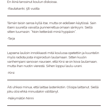
En ikinä tanssinut koulun diskoissa..
-Rautakanki, 58 vuotta
Tämän taisin sanoa kyllä itse, mutta on edelleen käytössä. Sain
itseni suurella vaivalla punnerrettua omaan sänkyyni. Siellä
sitten tuumasin: ”Noin ketterästi minä hyppäsin”.
-Tarja
Lapsena lauloin innokkaasti mitä koulussa opetettiin ja kuuntelin
myös radiota josta inspiroiduin laulamaan. Sitten kuulin
vanhempani sanovan nauraen, että Kirsi se on kova laulamaan,
mutta ihan nuotin vierestä. Siihen loppui laulu-urani.
-Kirsi
Äiti uhkasi minua, että laittaa lastenkotiin. Olisipa laittanut. Siellä
joku olisi ehkä minustakin välittänyt.
-Näkymätön Ninni