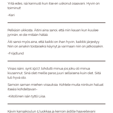
Yritä edes, isä kannusti kun itse en uskonut osaavani. Hyvin on
toiminut!
-Kari
Pelkäsin ukkosta. Äitini aina sanoi, että niin kauan kun kuulee
jyrinän, ei ole mitään hätää.
Äiti sanoi myös aina, että kaikki on ihan hyvin, kaikkki järjestyy.
Niin on ainakin toistaiseksi käynyt ja varmaan niin on jatkossakin.
-Fröjdlund
Viisas isäni, synt.1907, lohdutti minua jos joku oli minua
kiusannut: Sinä olet meille paras juuri sellaisena kuin olet. Siitä
tuli hyvä olo.
Samoin saman miehen viisauksia. Kohtele muita niinkuin haluat
itseäsi kohdeltavan-
-Kiitollinen isän tyttö Liisa.
Kävin kansakoulun 5 luokkaa ja kerroin äidille haaveilevani