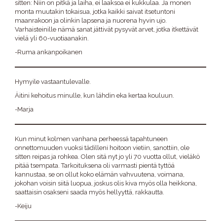
sitten: Niin on pitkä ja laiha, ei laaksoa ei kukkulaa. Ja monen
monta muutakin tokaisua, jotka kaikki saivat itsetuntoni
maanrakoon ja olinkin lapsena ja nuorena hyvin ujo.
Varhaisteinille nämä sanat jättivät pysyvät arvet, jotka itkettävät
vielä yli 60-vuotiaanakin.
-Ruma ankanpoikanen
Hymyile vastaantulevalle.
Äitini kehoitus minulle, kun lähdin eka kertaa kouluun.
-Marja
Kun minut kolmen vanhana perheessä tapahtuneen
onnettomuuden vuoksi tädilleni hoitoon vietiin, sanottiin, ole
sitten reipas ja rohkea. Olen sitä nyt jo yli 70 vuotta ollut, vieläkö
pitää tsempata. Tarkoituksena oli varmasti pientä tyttöä
kannustaa, se on ollut koko elämän vahvuutena, voimana,
jokohan voisin siitä luopua, joskus olis kiva myös olla heikkona,
saattaisin osakseni saada myös hellyyttä, rakkautta.
-Keiju