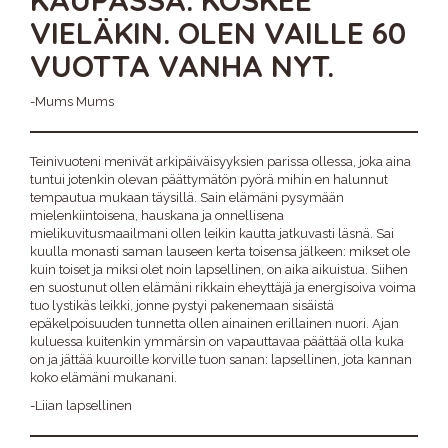
VIELÄKIN. OLEN VAILLE 60
VUOTTA VANHA NYT.
-Mums Mums
Teinivuoteni menivät arkipäiväisyyksien parissa ollessa, joka aina
tuntui jotenkin olevan päättymätön pyörä mihin en halunnut
tempautua mukaan täysillä. Sain elämäni pysymään
mielenkiintoisena, hauskana ja onnellisena
mielikuvitusmaailmani ollen leikin kautta jatkuvasti läsnä. Sai
kuulla monasti saman lauseen kerta toisensa jälkeen: mikset ole
kuin toiset ja miksi olet noin lapsellinen, on aika aikuistua. Siihen
en suostunut ollen elämäni rikkain eheyttäjä ja energisoiva voima
tuo lystikäs leikki, jonne pystyi pakenemaan sisäistä
epäkelpoisuuden tunnetta ollen ainainen erillainen nuori. Ajan
kuluessa kuitenkin ymmärsin on vapauttavaa päättää olla kuka
on ja jättää kuuroille korville tuon sanan: lapsellinen, jota kannan
koko elämäni mukanani.
-Liian lapsellinen