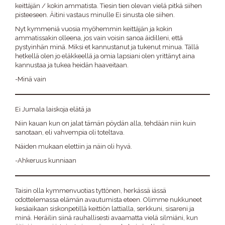
keittäjän / kokin ammatista. Tiesin tien olevan vielä pitkä siihen
pisteeseen. Äitini vastaus minulle Ei sinusta ole siihen.
Nyt kymmeniä vuosia myöhemmin keittäjän ja kokin
ammatissakin olleena, jos vain voisin sanoa äidilleni, että
pystyinhän minä. Miksi et kannustanut ja tukenut minua. Tällä
hetkellä olen jo eläkkeellä ja omia lapsiani olen yrittänyt aina
kannustaa ja tukea heidän haaveitaan.
-Minä vain
Ei Jumala laiskoja elätä ja
Niin kauan kun on jalat tämän pöydän alla, tehdään niin kuin
sanotaan, eli vahvempia oli toteltava.
Näiden mukaan elettiin ja näin oli hyvä.
-Ahkeruus kunniaan
Taisin olla kymmenvuotias tyttönen, herkässä iässä
odottelemassa elämän avautumista eteen. Olimme nukkuneet
kesäaikaan siskonpetillä keittiön lattialla, serkkuni, sisareni ja
minä. Heräilin siinä rauhallisesti avaamatta vielä silmiäni, kun