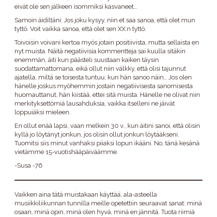
eivät ole sen jälkeen isommiksi kasvaneet…
Samoin äidiltäni: Jos joku kysyy, niin et saa sanoa, että olet mun
tyttö. Voit vaikka sanoa, että olet sen XX:n tyttö.
Toivoisin voivani kertoa myös jotain positiivista, mutta sellaista en
nyt muista. Näitä negatiivisia kommentteja sai kuulla sitäkin
enemmän, äiti kun päästeli suustaan kaiken täysin
suodattamattomana, eikä ollut niin välkky, että olisi tajunnut
ajatella, miltä se toisesta tuntuu, kun hän sanoo näin… Jos olen
hänelle joskus myöhemmin jostain negatiivisesta sanomisesta
huomauttanut, hän kiistää, ettei sitä muista. Hänelle ne olivat niin
merkityksettömiä lausahduksia, vaikka itselleni ne jäivät
loppuiäksi mieleen.
En ollut enää lapsi, vaan melkein 30 v., kun äitini sanoi, että olisin
kyllä jo löytänyt jonkun, jos olisin ollut jonkun löytääkseni.
Tuomitsi siis minut vanhaksi piiaksi lopun ikääni. No, tänä kesänä
vietämme 15-vuotishääpäiväämme.
-Susa -76
Vaikken aina tätä muistakaan käyttää, ala-asteella
musiikkiliikunnan tunnilla meille opetettiin seuraavat sanat: minä
osaan, minä opin, minä olen hyvä, minä en jännitä. Tuota riimiä