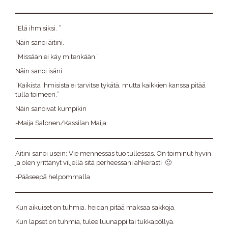
”Elä ihmisiksi. ”
Näin sanoi äitini.
”Missään ei käy mitenkään.”
Näin sanoi isäni
”Kaikista ihmisistä ei tarvitse tykätä, mutta kaikkien kanssa pitää
tulla toimeen.”
Näin sanoivat kumpikin
-Maija Salonen/Kassilan Maija
Äitini sanoi usein: Vie mennessäs tuo tullessas. On toiminut hyvin
ja olen yrittänyt viljellä sitä perheessäni ahkerasti 🙂
-Pääseepä helpommalla
Kun aikuiset on tuhmia, heidän pitää maksaa sakkoja.
Kun lapset on tuhmia, tulee luunappi tai tukkapöllyä.