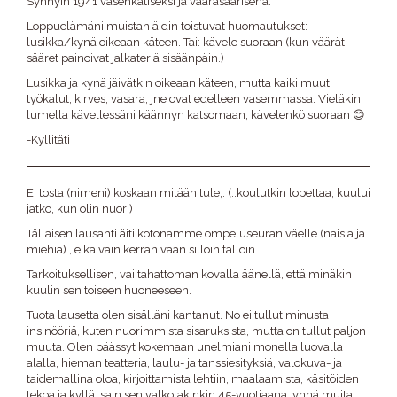
Synnyin 1941 vasenkätiseksi ja vääräsäärisenä.
Loppuelämäni muistan äidin toistuvat huomautukset:
lusikka/kynä oikeaan käteen. Tai: kävele suoraan (kun väärät
sääret painoivat jalkateriä sisäänpäin.)
Lusikka ja kynä jäivätkin oikeaan käteen, mutta kaiki muut
työkalut, kirves, vasara, jne ovat edelleen vasemmassa. Vieläkin
lumella kävellessäni käännyn katsomaan, kävelenkö suoraan 😊
-Kyllitäti
Ei tosta (nimeni) koskaan mitään tule;. (..koulutkin lopettaa, kuului
jatko, kun olin nuori)
Tällaisen lausahti äiti kotonamme ompeluseuran väelle (naisia ja
miehiä)., eikä vain kerran vaan silloin tällöin.
Tarkoituksellisen, vai tahattoman kovalla äänellä, että minäkin
kuulin sen toiseen huoneeseen.
Tuota lausetta olen sisälläni kantanut. No ei tullut minusta
insinööriä, kuten nuorimmista sisaruksista, mutta on tullut paljon
muuta. Olen päässyt kokemaan unelmiani monella luovalla
alalla, hieman teatteria, laulu- ja tanssiesityksiä, valokuva- ja
taidemallina oloa, kirjoittamista lehtiin, maalaamista, käsitöiden
tekoa ja kyllä, sain sen valkolakinkin 45-vuotiaana, ynnä muita