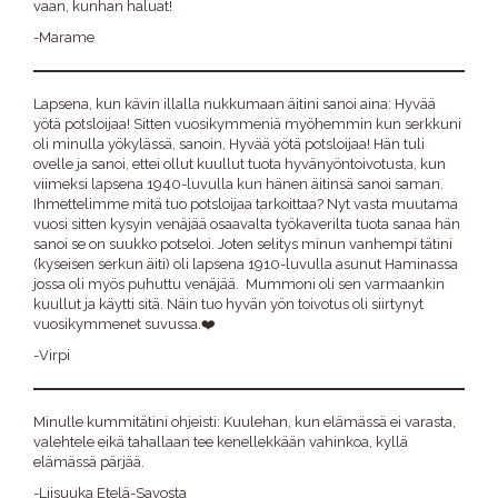
vaan, kunhan haluat!
-Marame
Lapsena, kun kävin illalla nukkumaan äitini sanoi aina: Hyvää
yötä potsloijaa! Sitten vuosikymmeniä myöhemmin kun serkkuni
oli minulla yökylässä, sanoin, Hyvää yötä potsloijaa! Hän tuli
ovelle ja sanoi, ettei ollut kuullut tuota hyvänyöntoivotusta, kun
viimeksi lapsena 1940-luvulla kun hänen äitinsä sanoi saman.
Ihmettelimme mitä tuo potsloijaa tarkoittaa? Nyt vasta muutama
vuosi sitten kysyin venäjää osaavalta työkaverilta tuota sanaa hän
sanoi se on suukko potseloi. Joten selitys minun vanhempi tätini
(kyseisen serkun äiti) oli lapsena 1910-luvulla asunut Haminassa
jossa oli myös puhuttu venäjää. Mummoni oli sen varmaankin
kuullut ja käytti sitä. Näin tuo hyvän yön toivotus oli siirtynyt
vuosikymmenet suvussa.❤️
-Virpi
Minulle kummitätini ohjeisti: Kuulehan, kun elämässä ei varasta,
valehtele eikä tahallaan tee kenellekkään vahinkoa, kyllä
elämässä pärjää.
-Liisuuka Etelä-Savosta