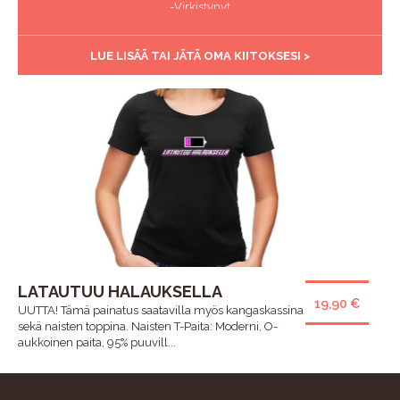
-Virkistynyt
LUE LISÄÄ TAI JÄTÄ OMA KIITOKSESI >
LATAUTUU HALAUKSELLA
19,90 €
UUTTA! Tämä painatus saatavilla myös kangaskassina
sekä naisten toppina. Naisten T-Paita: Moderni, O-
aukkoinen paita, 95% puuvill...