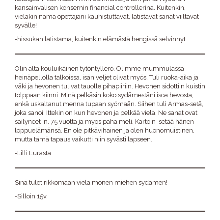
kansainvälisen konsernin financial controllerina. Kuitenkin,
vieläkin nämä opettajani kauhistuttavat, latistavat sanat viiltävät
syvälle!
-hissukan latistama, kuitenkin elämästä hengissä selvinnyt
Olin alta kouluikäinen tytöntyllerö. Olimme mummulassa
heinäpellolla talkoissa, isän veljet olivat myös. Tuli ruoka-aika ja
väki ja hevonen tulivat tauolle pihapiiriin. Hevonen sidottiin kuistin
tolppaan kiinni. Minä pelkäsin koko sydämestäni isoa hevosta,
enkä uskaltanut menna tupaan syömään. Siihen tuli Armas-setä,
joka sanoi: Ittekin on kun hevonen ja pelkää vielä. Ne sanat ovat
säilyneet n. 75 vuotta ja myös paha meli. Kartoin setää hänen
loppuelämänsä. En ole pitkävihainen ja olen huonomuistinen,
mutta tämä tapaus vaikutti niin syvästi lapseen.
-Lilli Eurasta
Sinä tulet rikkomaan vielä monen miehen sydämen!
-Silloin 15v.