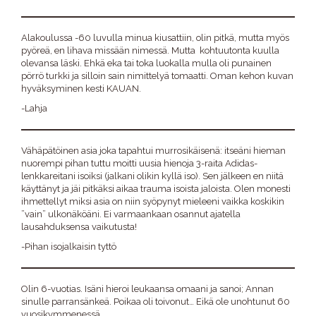
Alakoulussa -60 luvulla minua kiusattiin, olin pitkä, mutta myös
pyöreä, en lihava missään nimessä. Mutta kohtuutonta kuulla
olevansa läski. Ehkä eka tai toka luokalla mulla oli punainen
pörrö turkki ja silloin sain nimittelyä tomaatti. Oman kehon kuvan
hyväksyminen kesti KAUAN.
-Lahja
Vähäpätöinen asia joka tapahtui murrosikäisenä: itseäni hieman
nuorempi pihan tuttu moitti uusia hienoja 3-raita Adidas-
lenkkareitani isoiksi (jalkani olikin kyllä iso). Sen jälkeen en niitä
käyttänyt ja jäi pitkäksi aikaa trauma isoista jaloista. Olen monesti
ihmettellyt miksi asia on niin syöpynyt mieleeni vaikka koskikin
”vain” ulkonäköäni. Ei varmaankaan osannut ajatella
lausahduksensa vaikutusta!
-Pihan isojalkaisin tyttö
Olin 6-vuotias. Isäni hieroi leukaansa omaani ja sanoi; Annan
sinulle parransänkeä. Poikaa oli toivonut… Eikä ole unohtunut 60
vuosikymmenessä.