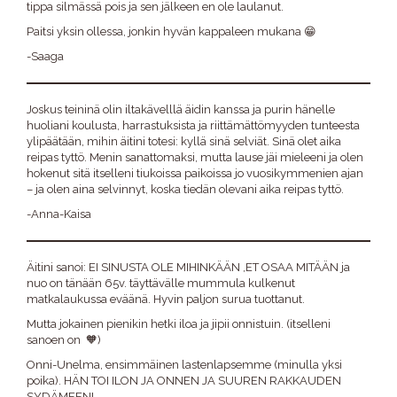
tippa silmässä pois ja sen jälkeen en ole laulanut.
Paitsi yksin ollessa, jonkin hyvän kappaleen mukana 😁
-Saaga
Joskus teininä olin iltakävelllä äidin kanssa ja purin hänelle
huoliani koulusta, harrastuksista ja riittämättömyyden tunteesta
ylipäätään, mihin äitini totesi: kyllä sinä selviät. Sinä olet aika
reipas tyttö. Menin sanattomaksi, mutta lause jäi mieleeni ja olen
hokenut sitä itselleni tiukoissa paikoissa jo vuosikymmenien ajan
– ja olen aina selvinnyt, koska tiedän olevani aika reipas tyttö.
-Anna-Kaisa
Äitini sanoi: EI SINUSTA OLE MIHINKÄÄN ,ET OSAA MITÄÄN ja
nuo on tänään 65v. täyttävälle mummula kulkenut
matkalaukussa eväänä. Hyvin paljon surua tuottanut.
Mutta jokainen pienikin hetki iloa ja jipii onnistuin. (itselleni
sanoen on 🧡)
Onni-Unelma, ensimmäinen lastenlapsemme (minulla yksi
poika). HÄN TOI ILON JA ONNEN JA SUUREN RAKKAUDEN
SYDÄMEENI.