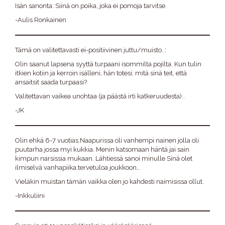
Isän sanonta: Siinä on poika, joka ei pomoja tarvitse.
-Aulis Ronkainen
Tämä on valitettavasti ei-positiivinen juttu/muisto..:
Olin saanut lapsena syyttä turpaani isommilta pojilta. Kun tulin
itkien kotiin ja kerroin isälleni, hän totesi; mitä sinä teit, että
ansaitsit saada turpaasi?
Valitettavan vaikea unohtaa (ja päästä irti katkeruudesta)..
-JK
Olin ehkä 6-7 vuotias.Naapurissa oli vanhempi nainen jolla oli
puutarha jossa myi kukkia. Menin katsomaan häntä jai sain
kimpun narsissia mukaan. Lähtiessä sanoi minulle Sinä olet
ilmiselvä vanhapiika,tervetuloa joukkoon…
Vieläkin muistan tämän vaikka olen jo kahdesti naimisissa ollut.
-Inkkuliini