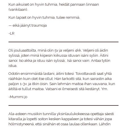
Kun aikuiset on hyvin tuhmia, heidät pannaan linnaan
(vankilaan).
Kun lapset on hyvin tuhmia, tulee remmiä.
— eikä jäänyt traumoja
-LR
Oli jouluaattoilta, minä olin 5v ja veljeni 4kk. Veljeni oli äidin
sylissä, joten minä kiipesin kiikussa istuvan isäni syliin. Äitini
sanoi: Iso akka ja istuu isän sylissä;. Isä sanoi vain: Antaa tytön
istua.
Odotin ensimmäistä lastani, äitini totesi: Toivottavasti saat yhtä
räähkän kuin olet itse ollut. Hän tarkoitti sitä, kun sairastin aika
paljon 1-3v. ja itkin öisin. Sain lehmän maitoa ihan vauvana, kun
äitiltä ei tullut maitoa. Vatsani ei ilmeisesti sitä kestänyt. Ym.
-Mummi jo
Ala-asteen musiikin tunnilla yksinlaulukokeessa opettaja säesti
kitaralla ja lopetti soiton kesken kappaleen ja totesi vähän jopa
hölmistyneenä, että sinähän et osaa laulaa ollenkaan. Lähdin