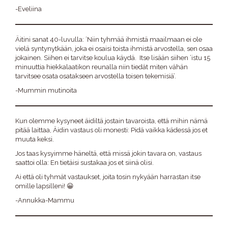
-Eveliina
Äitini sanat 40-luvulla: ’Niin tyhmää ihmistä maailmaan ei ole
vielä syntynytkään, joka ei osaisi toista ihmistä arvostella, sen osaa
jokainen. Siihen ei tarvitse koulua käydä. Itse lisään siihen ’istu 15
minuuttia hiekkalaatikon reunalla niin tiedät miten vähän
tarvitsee osata osatakseen arvostella toisen tekemisiä’.
-Mummin mutinoita
Kun olemme kysyneet äidiltä jostain tavaroista, että mihin nämä
pitää laittaa, Äidin vastaus oli monesti: Pidä vaikka kädessä jos et
muuta keksi.
Jos taas kysyimme häneltä, että missä jokin tavara on, vastaus
saattoi olla: En tietäisi sustakaa jos et siinä olisi.
Ai että oli tyhmät vastaukset, joita tosin nykyään harrastan itse
omille lapsilleni! 😀
-Annukka-Mammu