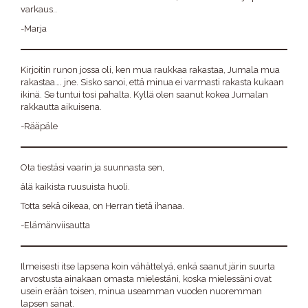
varkaus..
-Marja
Kirjoitin runon jossa oli, ken mua raukkaa rakastaa, Jumala mua
rakastaa…. jne. Sisko sanoi, että minua ei varmasti rakasta kukaan
ikinä. Se tuntui tosi pahalta. Kyllä olen saanut kokea Jumalan
rakkautta aikuisena.
-Rääpäle
Ota tiestäsi vaarin ja suunnasta sen,
älä kaikista ruusuista huoli.
Totta sekä oikeaa, on Herran tietä ihanaa.
-Elämänviisautta
Ilmeisesti itse lapsena koin vähättelyä, enkä saanut järin suurta
arvostusta ainakaan omasta mielestäni, koska mielessäni ovat
usein erään toisen, minua useamman vuoden nuoremman
lapsen sanat.