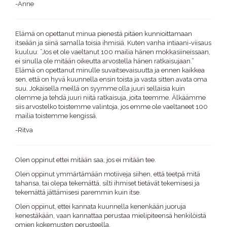
-Anne
Elämä on opettanut minua pienestä pitäen kunnioittamaan
itseään ja siinä samalla toisia ihmisiä. Kuten vanha intiaani-viisaus
kuuluu: ”Jos et ole vaeltanut 100 mailia hänen mokkasiineissaan,
ei sinulla ole mitään oikeutta arvostella hänen ratkaisujaan.”
Elämä on opettanut minulle suvaitsevaisuutta ja ennen kaikkea
sen, että on hyvä kuunnella ensin toista ja vasta sitten avata oma
suu. Jokaisella meillä on syymme olla juuri sellaisia kuin
olemme ja tehdä juuri niitä ratkaisuja, joita teemme. Älkäämme
siis arvostelko toistemme valintoja, jos emme ole vaeltaneet 100
mailia toistemme kengissä.
-Ritva
Olen oppinut ettei mitään saa, jos ei mitään tee.
Olen oppinut ymmärtämään motiiveja siihen, että teetpä mitä
tahansa, tai olepa tekemättä, silti ihmiset tietävät tekemisesi ja
tekemättä jättämisesi paremmin kuin itse.
Olen oppinut, ettei kannata kuunnella kenenkään juoruja
kenestäkään, vaan kannattaa perustaa mielipiteensä henkilöistä
omien kokemusten perusteella.