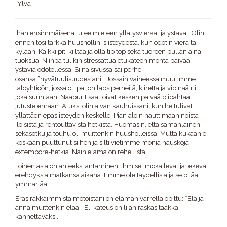
-Ylva
Ihan ensimmäisenä tulee mieleen yllätysvieraat ja ystävät. Olin
ennen tosi tarkka huushollini siisteydestä, kun odotin vieraita
kylään. Kaikki piti kiiltää ja olla tip top sekä tuoreen pullan aina
tuoksua. Niinpä tulikin stressattua etukäteen monta päivää
ystäviä odotellessa. Siinä sivussa sai perhe
osansa ”hyvätuulisuudestani”. Jossain vaiheessa muutimme
taloyhtiöön, jossa oli paljon lapsiperheitä, kiirettä ja vipinää riitti
joka suuntaan. Naapurit saattoivat kesken päivää piipahtaa
jutustelemaan. Aluksi olin aivan kauhuissani, kun he tulivat
yllättäen epäsiisteyden keskelle. Pian aloin nauttimaan noista
iloisista ja rentouttavista hetkistä. Huomasin, että samanlainen
sekasotku ja touhu oli muittenkin huusholleissa. Mutta kukaan ei
koskaan puuttunut siihen ja silti vietimme monia hauskoja
extempore-hetkiä. Näin elämä on rehellistä.
Toinen asia on anteeksi antaminen. Ihmiset mokailevat ja tekevät
erehdyksiä matkansa aikana. Emme ole täydellisiä ja se pitää
ymmärtää.
Eräs rakkaimmista motoistani on elämän varrella opittu: ”Elä ja
anna muittenkin elää.” Eli kateus on liian raskas taakka
kannettavaksi.