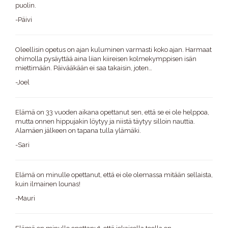
puolin.
-Päivi
Oleellisin opetus on ajan kuluminen varmasti koko ajan. Harmaat
ohimolla pysäyttää aina liian kiireisen kolmekymppisen isän
miettimään. Päivääkään ei saa takaisin, joten…
-Joel
Elämä on 33 vuoden aikana opettanut sen, että se ei ole helppoa,
mutta onnen hippujakin löytyy ja niistä täytyy silloin nauttia.
Alamäen jälkeen on tapana tulla ylämäki.
-Sari
Elämä on minulle opettanut, että ei ole olemassa mitään sellaista,
kuin ilmainen lounas!
-Mauri