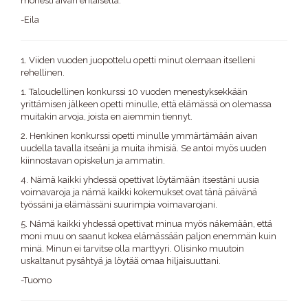
monesti aivan erilaiselta.
-Eila
1. Viiden vuoden juopottelu opetti minut olemaan itselleni
rehellinen.
1. Taloudellinen konkurssi 10 vuoden menestyksekkään
yrittämisen jälkeen opetti minulle, että elämässä on olemassa
muitakin arvoja, joista en aiemmin tiennyt.
2. Henkinen konkurssi opetti minulle ymmärtämään aivan
uudella tavalla itseäni ja muita ihmisiä. Se antoi myös uuden
kiinnostavan opiskelun ja ammatin.
4. Nämä kaikki yhdessä opettivat löytämään itsestäni uusia
voimavaroja ja nämä kaikki kokemukset ovat tänä päivänä
työssäni ja elämässäni suurimpia voimavarojani.
5. Nämä kaikki yhdessä opettivat minua myös näkemään, että
moni muu on saanut kokea elämässään paljon enemmän kuin
minä. Minun ei tarvitse olla marttyyri. Olisinko muutoin
uskaltanut pysähtyä ja löytää omaa hiljaisuuttani.
-Tuomo