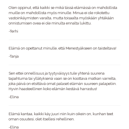
Olen oppinut, että kaikki se mikä tässä elämässä on mahdollista
muille on mahdollista myös minulle. Minua ei ole rokotettu
vastoinkäymisten varalta, mutta toisaalta myöskään yhtäkään
onnistumisen ovea ei ole minulta ennalta lukittu.
-Terhi
Elämä on opettanut minulle, että Menestyäkseen on taisteltava!
-Tanja
Sen ettei onnellisuus ja tyytyväisyys tule yhtenä suurena
tapahtuma tai yllätyksenä vaan se on koottava matkan varrelta,
joka päivä on etsittävä omat palaset elämän suureen palapeliin.
Hyvin haasteellinen koko elämän kestävä harrastus!
-Elina
Elämä kantaa, kaikki käy juuri niin kuin oikein on, kunhan teet
oman osuutesi, olet itsellesi rehellinen.
-Elina