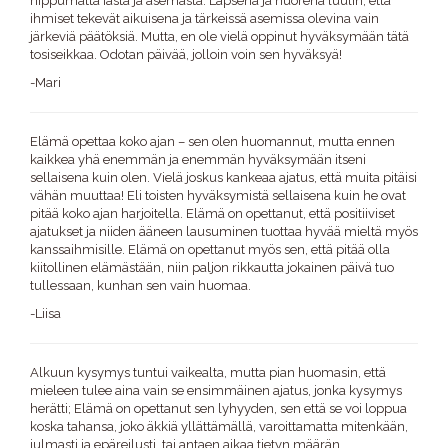
riippumatta iästä ja asemasta. Lapsena ja nuorena luulin, että
ihmiset tekevät aikuisena ja tärkeissä asemissa olevina vain
järkeviä päätöksiä. Mutta, en ole vielä oppinut hyväksymään tätä
tosiseikkaa. Odotan päivää, jolloin voin sen hyväksyä!
-Mari
Elämä opettaa koko ajan – sen olen huomannut, mutta ennen
kaikkea yhä enemmän ja enemmän hyväksymään itseni
sellaisena kuin olen. Vielä joskus kankeaa ajatus, että muita pitäisi
vähän muuttaa! Eli toisten hyväksymistä sellaisena kuin he ovat
pitää koko ajan harjoitella. Elämä on opettanut, että positiiviset
ajatukset ja niiden ääneen lausuminen tuottaa hyvää mieltä myös
kanssaihmisille. Elämä on opettanut myös sen, että pitää olla
kiitollinen elämästään, niin paljon rikkautta jokainen päivä tuo
tullessaan, kunhan sen vain huomaa.
-Liisa
Alkuun kysymys tuntui vaikealta, mutta pian huomasin, että
mieleen tulee aina vain se ensimmäinen ajatus, jonka kysymys
herätti; Elämä on opettanut sen lyhyyden, sen että se voi loppua
koska tahansa, joko äkkiä yllättämällä, varoittamatta mitenkään,
julmasti ja epäreilusti, tai antaen aikaa tietyn määrän