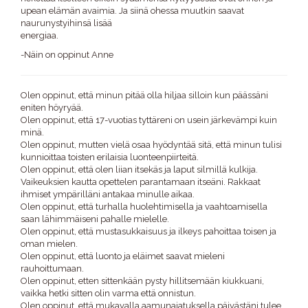
upean elämän avaimia. Ja siinä ohessa muutkin saavat
naurunystyihinsä lisää
energiaa.
-Näin on oppinut Anne
Olen oppinut, että minun pitää olla hiljaa silloin kun päässäni
eniten höyryää.
Olen oppinut, että 17-vuotias tyttäreni on usein järkevämpi kuin
minä.
Olen oppinut, mutten vielä osaa hyödyntää sitä, että minun tulisi
kunnioittaa toisten erilaisia luonteenpiirteitä.
Olen oppinut, että olen liian itsekäs ja laput silmillä kulkija.
Vaikeuksien kautta opettelen parantamaan itseäni. Rakkaat
ihmiset ympärilläni antakaa minulle aikaa.
Olen oppinut, että turhalla huolehtimisella ja vaahtoamisella
saan lähimmäiseni pahalle mielelle.
Olen oppinut, että mustasukkaisuus ja ilkeys pahoittaa toisen ja
oman mielen.
Olen oppinut, että luonto ja eläimet saavat mieleni
rauhoittumaan.
Olen oppinut, etten sittenkään pysty hillitsemään kiukkuani,
vaikka hetki sitten olin varma että onnistun.
Olen oppinut, että mukavalla aamunajatuksella päivästäni tulee