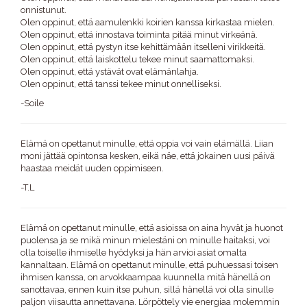
onnistunut.
Olen oppinut, että aamulenkki koirien kanssa kirkastaa mielen.
Olen oppinut, että innostava toiminta pitää minut virkeänä.
Olen oppinut, että pystyn itse kehittämään itselleni virikkeitä.
Olen oppinut, että laiskottelu tekee minut saamattomaksi.
Olen oppinut, että ystävät ovat elämänlahja.
Olen oppinut, että tanssi tekee minut onnelliseksi.
-Soile
Elämä on opettanut minulle, että oppia voi vain elämällä. Liian
moni jättää opintonsa kesken, eikä näe, että jokainen uusi päivä
haastaa meidät uuden oppimiseen.
-T.L
Elämä on opettanut minulle, että asioissa on aina hyvät ja huonot
puolensa ja se mikä minun mielestäni on minulle haitaksi, voi
olla toiselle ihmiselle hyödyksi ja hän arvioi asiat omalta
kannaltaan. Elämä on opettanut minulle, että puhuessasi toisen
ihmisen kanssa, on arvokkaampaa kuunnella mitä hänellä on
sanottavaa, ennen kuin itse puhun, sillä hänellä voi olla sinulle
paljon viisautta annettavana. Lörpöttely vie energiaa molemmin