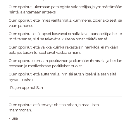
Olen oppinut lukemaan patologista valehtelijaa ja ymmärtämään
häntä ja antamaan anteeksi.
Olen oppinut, ettei mies vaihtamalla kummene, todenäköisesti se
vaan pahenee.
Olen oppinut, että lapset kasvavat omalla tavallaanopetitpa heille
mitä tahansa, silti he tekevät aikuisena omat päätöksensä.
Olen oppinut, että vaikka kuinka rakastaisin henkilöä, ei mikään
auta jos toisen tunteet eivät vastaa omiani.
Olen oppinut olemaan positiivinen ja etsimään ihmisistä ja heidän
teostaan ja motiiveistaan positiiviset puolet.
Olen oppinut, että auttamalla ihmisiä autan itseäni ja saan siitä
hyvän mielen.
-Paljon oppinut Sari
Olen oppinut, että terveys ohittaa rahan ja maallisen
mammonan.
-Tuija