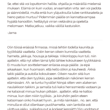
Se, ettei sitä voi loputtomiin hallita, ohjailla ja määräillä mielensä
mukaan. Elämä on kuin vuolas, arvaamaton virta: sen voi padota
ja säännöstellä, mutta entä kun yläjuoksulla tulee rankkasateita ja
hieno patosi murtuu? Pidemmän päälle on kannattavampaa
hypätä kanoottiin, heittäytyä virran vietäväksi ja opetella
melomaan. Matka jatkuu, vaikka välillä kastuisikin.
-Jarna
Olin töissä eräässä firmassa, missä tehtiin todella kauniita ja
tyylikkäitä vaatteita. Ostin kerran oikein kunnolla vaatteita,
hameita, jakkuja, housuja ja takkeja. Viikonloppu kun tuli, niin
ajattelin, että nyt sitten tämä tyttö lähtee kokoukseen tyylikkäänä.
Ei muuta kun sovittelemaan erilaisia asuja päälle. Ja eipä
aikaakaan, kun huomasin, että kello olikin jo kauheesti. Äkkiä
takki päälle ja autolla kokoukseen. Oikein nautin siitä kun
ajattelin, että olen tyylikäs, jopa siedettävän näköinen kerran
elämässäni. Ah, se tuntui hyvälle! Niinpä sitten vein alakerran
naulakkoon takkini, ja samalla tuli kaksi herrasmiestä vastaani ja
ne katsoivat minua hiukan pitkään… ajattelin, että ne kattoo
minua, kun olen niiiiin tyylikäs… ja kiiruhdin peilin eteen
katsomaan onko hiukset hyvin… ja mitä näinkään… no, sen, että
minulla ei ollut ollenkaan puolihametta, vain lantiolle asti
ulottuva jakku, sukkahousut ja korkeat kengät!!! Olin unohtanut