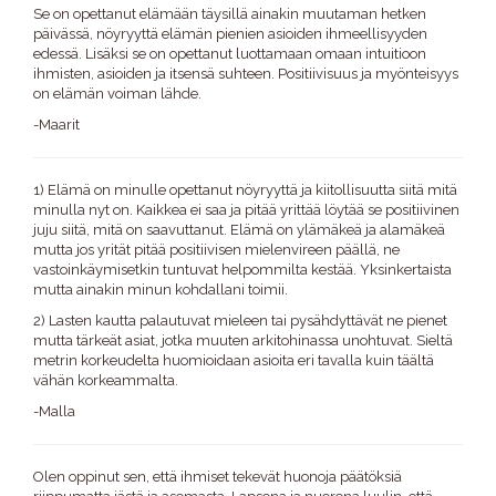
Se on opettanut elämään täysillä ainakin muutaman hetken
päivässä, nöyryyttä elämän pienien asioiden ihmeellisyyden
edessä. Lisäksi se on opettanut luottamaan omaan intuitioon
ihmisten, asioiden ja itsensä suhteen. Positiivisuus ja myönteisyys
on elämän voiman lähde.
-Maarit
1) Elämä on minulle opettanut nöyryyttä ja kiitollisuutta siitä mitä
minulla nyt on. Kaikkea ei saa ja pitää yrittää löytää se positiivinen
juju siitä, mitä on saavuttanut. Elämä on ylämäkeä ja alamäkeä
mutta jos yrität pitää positiivisen mielenvireen päällä, ne
vastoinkäymisetkin tuntuvat helpommilta kestää. Yksinkertaista
mutta ainakin minun kohdallani toimii.
2) Lasten kautta palautuvat mieleen tai pysähdyttävät ne pienet
mutta tärkeät asiat, jotka muuten arkitohinassa unohtuvat. Sieltä
metrin korkeudelta huomioidaan asioita eri tavalla kuin täältä
vähän korkeammalta.
-Malla
Olen oppinut sen, että ihmiset tekevät huonoja päätöksiä