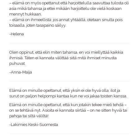
– elämä on myös opettanut että harjoittelulla saavuttaa tulosta oli
asia mikä tahansa ja ettei mikään harjoittelu ole vielä koskaan
mennyt hukkaan.
– elämä on ihmeellistä: jos annat yhtäällä, otetaan sinulta pois
toisaalla, joten tasapaino säilyy.
-Helena
Olen oppinut, että elin miten tahansa, en voi miellyttää kaikkia
ihmisiä. Täten ei kannata välittää siitä mitä ihmiset minusta
puhuvat.
-Anna-Maija
Elämä on minulle opettanut, että yksin ei ole hyvä olla; ilot ja
surut on paljon helpompi kantaa kun ne voi jakaa toisten kanssa.
Elämä on minulle opettanut, että kun jotakin tekee mieli tehdä –
on se tehtävä nyt. Asioita ei kannata siirtää – on ne sitten hyviä tai
pahoja tai siltä väliltä!
-Lakimies Keski-Suomesta