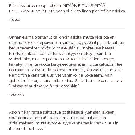
Elämässäni olen oppinut että, MITÄÄN EI TULISI PITÄÄ
ITSESTÄÄNSELVYYTENÄ, vaan olla kiitollinen pienistäkin asioista.
-Tuula
Onhan elämä opettanut paljonkin asioita, mutta yksi jota en
uskonut koskaan oppivani on kärsivällisyys. Asiat pitäisi tapahtua
heti ja tekeminen myös, jo mielellään suunnitteluvaiheessa.
Kuinka ollakaan tuonkin kärsivällisyyden läksyn opin, tuli
vesivahinko, muutto pois kotoa. Kokoa kaikki viiden hengen,
kaksikymmentä vuotta kertyneet tavarat ja muuta kaksioon. Tee
normaali päivätyösi, illat kotona remonttia joka vastusti rankasti.
Remontin aikana tuli uusi vesivahinko jne. Joka aamu vain
ajatteli: mitä kurjaa tänään tapahtuu. Sitten tuli mieleeni sanonta:
”Paistaa se aurinko vielä risukasaankin”.
-Vuokko
Asioihin kannattaa suhtautua positiivisesti, ylämäen jälkeen
seuraa aina alamäki! Lisäksi ihmisiin ei saa luottaa liian
sinisilmäisesti, mutta avomielisyys kannattaa kuitenkin uusiin
ihmisiin tutustuessa!