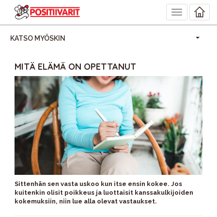
Toggle
navigation
KATSO MYÖSKIN
MITÄ ELÄMÄ ON OPETTANUT
Sittenhän sen vasta uskoo kun itse ensin kokee. Jos
kuitenkin olisit poikkeus ja luottaisit kanssakulkijoiden
kokemuksiin, niin lue alla olevat vastaukset.