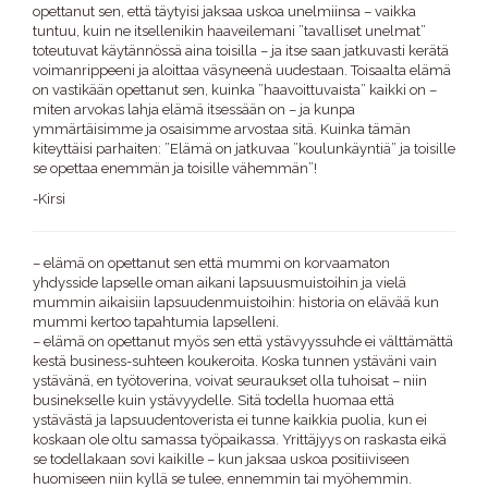
opettanut sen, että täytyisi jaksaa uskoa unelmiinsa – vaikka
tuntuu, kuin ne itsellenikin haaveilemani ”tavalliset unelmat”
toteutuvat käytännössä aina toisilla – ja itse saan jatkuvasti kerätä
voimanrippeeni ja aloittaa väsyneenä uudestaan. Toisaalta elämä
on vastikään opettanut sen, kuinka ”haavoittuvaista” kaikki on –
miten arvokas lahja elämä itsessään on – ja kunpa
ymmärtäisimme ja osaisimme arvostaa sitä. Kuinka tämän
kiteyttäisi parhaiten: ”Elämä on jatkuvaa ”koulunkäyntiä” ja toisille
se opettaa enemmän ja toisille vähemmän”!
-Kirsi
– elämä on opettanut sen että mummi on korvaamaton
yhdysside lapselle oman aikani lapsuusmuistoihin ja vielä
mummin aikaisiin lapsuudenmuistoihin: historia on elävää kun
mummi kertoo tapahtumia lapselleni.
– elämä on opettanut myös sen että ystävyyssuhde ei välttämättä
kestä business-suhteen koukeroita. Koska tunnen ystäväni vain
ystävänä, en työtoverina, voivat seuraukset olla tuhoisat – niin
businekselle kuin ystävyydelle. Sitä todella huomaa että
ystävästä ja lapsuudentoverista ei tunne kaikkia puolia, kun ei
koskaan ole oltu samassa työpaikassa. Yrittäjyys on raskasta eikä
se todellakaan sovi kaikille – kun jaksaa uskoa positiiviseen
huomiseen niin kyllä se tulee, ennemmin tai myöhemmin.