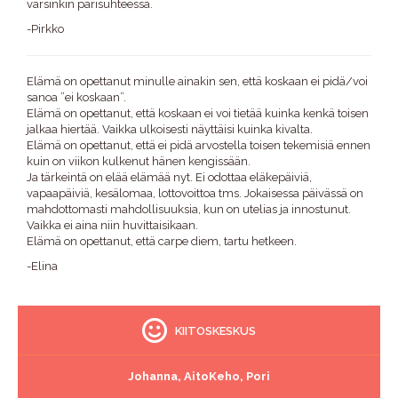
varsinkin parisuhteessa.
-Pirkko
Elämä on opettanut minulle ainakin sen, että koskaan ei pidä/voi
sanoa ”ei koskaan”.
Elämä on opettanut, että koskaan ei voi tietää kuinka kenkä toisen
jalkaa hiertää. Vaikka ulkoisesti näyttäisi kuinka kivalta.
Elämä on opettanut, että ei pidä arvostella toisen tekemisiä ennen
kuin on viikon kulkenut hänen kengissään.
Ja tärkeintä on elää elämää nyt. Ei odottaa eläkepäiviä,
vapaapäiviä, kesälomaa, lottovoittoa tms. Jokaisessa päivässä on
mahdottomasti mahdollisuuksia, kun on utelias ja innostunut.
Vaikka ei aina niin huvittaisikaan.
Elämä on opettanut, että carpe diem, tartu hetkeen.
-Elina
KIITOSKESKUS
Johanna, AitoKeho, Pori