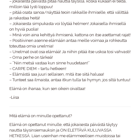
– jokaisesta päivästä pitää nauttia täysillä, koska kukaan ei tiedä,
milloin tää lysti loppuu!
– pitää osata sanoa/näyttää teoin rakkaille ihmiselle, että välittää
ja rakastaa heitä!
– Jokaisesta simpukasta voi löytää helmen! Jokaisella ihmisellä
on hyviä puolia!
– Minä voin aina kehittyä ihmisenä, kattona on itse asettamat rajat!
– Positiivinen asenne elämään antaa meille voimaa ja rohkeutta
toteuttaa omia unelmia!
– Unelmat ovat osa elämää! Ja niihin pitää itse uskoa tosi vahvasti!
– Oma perhe on tärkeä!
– ”Niin metsä vastaa kun sinne huudetaan!”
– CARPE DIEM – tartu hetkeen!
– Elämästä saa juuri sellaisen, mitä itse siitä haluaa!
– Tunteet saa ilmaista, antaa itkun tulla tai hymyn, jos siltä tuntuu!
Elämä on ihanaa, kun sen oikein oivaltaa!
-Liisa
Mitä elämä on minulle opettanut?
Elämä on opettanut minulle, että jokaisesta päivästä täytyy
nauttia täysinsiemauksin ja ON ELETTÄVÄ KULUVASSA
HETKESSÄ. Liian useinhan me elämmeeilisen muistoissa tai