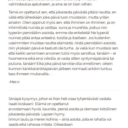
valmistautua ajatukseen, ja aina se on liian vähän.
Tämä on opettanut sen, että jokaisesta päivästä pitäisi nauttia, en
väitä että läheskään joka päivä tuon muistaisin, mutta yritän
ainakin. Olen oppinut myös sen, että ihminen on ihminen, ja on
inhimillistä nurista ja valittaa, surra ja murehtia, joskus niin
typerän pienistäkin asioista, emme ole enkeleitä! Ne typerät
nurinat pitää antaa anteeksi, toisille ja itselleen. Jos kuitenkin
useimmiten muistaa nauttia elämästä, niistä pienistäkin asioista,
niin yksikään päivä ei taatusti ole turha. Ja vielä kun muistaisi sen,
että kaikki sanomisen arvoinen tulisi myös sanottua, tänään! – ei
huomenna eikä ensi viikolla, ei vasta sitten syntymäpäivänä tai
jouluna, tänään! Eikä joka päivä tarvitse olla onnellinen, oikein
kunnon känkkäränkkäpäivän jälkeen normaali arkikin tuntuu
taas ihmeen mukavalta….
-Mervi
Siinäpä kysymys, johon ei ihan heti osaa tyhjentävästi vastata
(saati koskaan). Elämä on opettanut
arvostamaan hyviä, kauniita, pieniä asioita ja olemaan kiitollinen
jokaisesta päivästä. Lapsen hymy,
linnun laulu ja meren kohina – siinä asioita, joita ei rahalla voi
saada eikä rahassa mitata. Oikeastaan