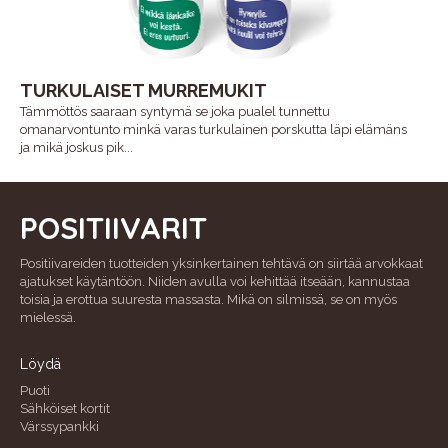
TURKULAISET MURREMUKIT
Tämmöttös saaraan syntymä se joka pualel tunnettu
omanarvontunto minkä varas turkulainen porskutta läpi elämäns
ja mikä joskus pik...
POSITIIVARIT
Positiivareiden tuotteiden yksinkertainen tehtävä on siirtää arvokkaat
ajatukset käytäntöön. Niiden avulla voi kehittää itseään, kannustaa
toisia ja erottua suuresta massasta. Mikä on silmissä, se on myös
mielessä.
Löydä
Puoti
Sähköiset kortit
Värssypankki