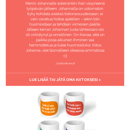
Menin Johannalle sokerointiin ihan väsyneenä
työpäivän jälkeen. Johannalla on uskomaton
kyky kohdata asiakas kokonaisuudessaan, ei
vain varattua hoitoa ajatellen – sekin toki
huomioidaan ja tehdään viimeisen päälle.
Jälleen kerran Johannan luota lähtiessäni olo
oli virkistynyt ja onnellinen. On ihanaa, että on
paikka jossa aikuinen ihminen saa
hemmottelua ja tulee huomioiduksi. Kiitos
Johanna, olet täsmälleen oikeassa ammatissa
<3
-Virkistynyt
LUE LISÄÄ TAI JÄTÄ OMA KIITOKSESI >