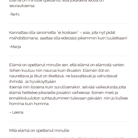
Elämä on minulle opettanut, että jokaisella teolla on
seurauksensa.
-Terhi
Kannattaa olla sanomatta ”ei koskaan” – asia, jota nyt pidät
mahdottomana, saattaa olla edessäsi pikemmin kuin luuletkaan!
-Marja
Elämä on opettanut minulle sen, että elämä on elämistä varten.
Siihen kuuluu niin naurua kuin itkuakin. Elämän ilot on
naurettava ja itkut on itkettävä, ne kasvattavat ja vahvistavat
ihmistä. Ja hyväksyttyään
itsensä niin iloisena kuin surullisenakin, selviää vaikeuksista joita
elämä heittelee jokaiselle jossakin vaiheessa. Iloinen mieli ja
ennakkoluuloton suhtautuminen tulevaan päivään, niin jo kulkee
homma kuin homma.
– Leena
Mitä elämä on opettanut minulle: