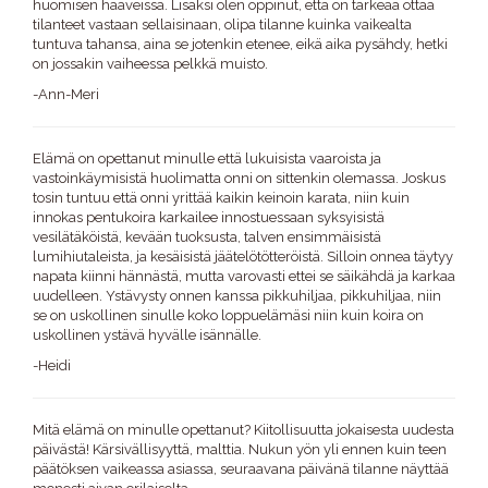
huomisen haaveissa. Lisäksi olen oppinut, että on tärkeää ottaa
tilanteet vastaan sellaisinaan, olipa tilanne kuinka vaikealta
tuntuva tahansa, aina se jotenkin etenee, eikä aika pysähdy, hetki
on jossakin vaiheessa pelkkä muisto.
-Ann-Meri
Elämä on opettanut minulle että lukuisista vaaroista ja
vastoinkäymisistä huolimatta onni on sittenkin olemassa. Joskus
tosin tuntuu että onni yrittää kaikin keinoin karata, niin kuin
innokas pentukoira karkailee innostuessaan syksyisistä
vesilätäköistä, kevään tuoksusta, talven ensimmäisistä
lumihiutaleista, ja kesäisistä jäätelötötteröistä. Silloin onnea täytyy
napata kiinni hännästä, mutta varovasti ettei se säikähdä ja karkaa
uudelleen. Ystävysty onnen kanssa pikkuhiljaa, pikkuhiljaa, niin
se on uskollinen sinulle koko loppuelämäsi niin kuin koira on
uskollinen ystävä hyvälle isännälle.
-Heidi
Mitä elämä on minulle opettanut? Kiitollisuutta jokaisesta uudesta
päivästä! Kärsivällisyyttä, malttia. Nukun yön yli ennen kuin teen
päätöksen vaikeassa asiassa, seuraavana päivänä tilanne näyttää