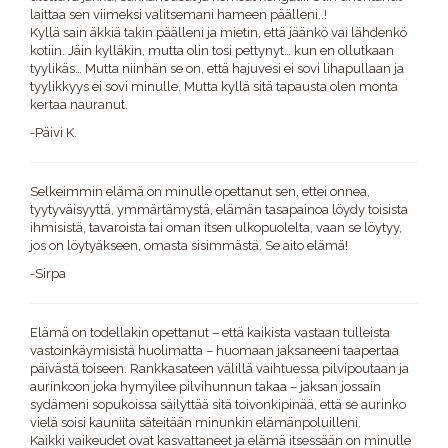
laittaa sen viimeksi valitsemani hameen päälleni..!
Kyllä sain äkkiä takin päälleni ja mietin, että jäänkö vai lähdenkö
kotiin. Jäin kylläkin, mutta olin tosi pettynyt… kun en ollutkaan
tyylikäs… Mutta niinhän se on, että hajuvesi ei sovi lihapullaan ja
tyylikkyys ei sovi minulle. Mutta kyllä sitä tapausta olen monta
kertaa nauranut.
-Päivi K.
Selkeimmin elämä on minulle opettanut sen, ettei onnea,
tyytyväisyyttä, ymmärtämystä, elämän tasapainoa löydy toisista
ihmisistä, tavaroista tai oman itsen ulkopuolelta, vaan se löytyy,
jos on löytyäkseen, omasta sisimmästä. Se aito elämä!
-Sirpa
Elämä on todellakin opettanut – että kaikista vastaan tulleista
vastoinkäymisistä huolimatta – huomaan jaksaneeni taapertaa
päivästä toiseen. Rankkasateen välillä vaihtuessa pilvipoutaan ja
aurinkoon joka hymyilee pilvihunnun takaa – jaksan jossain
sydämeni sopukoissa säilyttää sitä toivonkipinää, että se aurinko
vielä soisi kauniita säteitään minunkin elämänpoluilleni.
Kaikki vaikeudet ovat kasvattaneet ja elämä itsessään on minulle