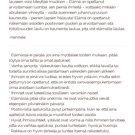
lauseen voisi kiteyttää muotoon – Elämä on opettanut
arvostamaan luontoa, sen pieniä ihmeitä – voittaako mikään
alkukesän vihreyttä – vasta-auenneen juhannusruusun
kauneutta – pienen lapsen halausta! Elämä on opettanut
näkemään asioiden positiivisen puolen ja arvostamaan sitä.
Kiitollisuuden laulu on kauneinta laulua, jota voit elämälle laulaa.
-Hannele
* Elämässä ei pärjää, jos aina myötäilee toisten mukaan, pitää
löytyä oma tahto ja omat ajatukset.
* Vanha sanonta: Vaikeuksien kautta voittoon, elikkä tavalla tai
toisella aurinko alkaa paistamaan vaikeiden päivien jälkeen.
* Ihmisiin ei aina voi luottaa, ei edes hyviin ystäviin, mutta sekin
pettymys on opettanut, että on entistä varovaisempi kertomaan
omia asioitaan luottamuksellisesti.
* Ihmiset ovat kateellisia toisilleen, varsinkin naiset.
* Elämässä pitää olla unelmia, ne ovat voima jotka vievät
eteenpäin pilvisenäkin päivänä.
* Positiivisilla ajatuksilla pysyt pirteämpänä, kuin se, että aina
ajattelisit ikäviä asioita ja murehtisit toisten asioita.
* Hyvät ihmissuhteet, ystävät ovat voima ja niitä ihminen tarvitsee,
jotta voi vaihtaa ajatuksia, purkaa tunteitaan, hyviä ja huonoja.
* Rakkaus on hyvin tärkeää ja tuntea itsensä rakastetuksi,