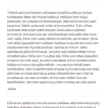
Yhtenä aamuna heräsin sellaiseen onnellisuuden ja rauhan
tunteeseen etten ole moista kokenut. Makasin ihan hiljaa
paikallani, en uskaltanut liikahtaakaan, ettei se tunne olisi vaan
karannut. Mietin ankarasti mistä se tunne johtui. Tulin siihen
tulokseen että erään edellisiltaisen keskustelun jälkeen
ymmärsin sinä aamuna sen yksinkertaisen totuuden että minä
voin valita. Minä voin valita olenko onnellinen vai onneton. Minä
voin elää loppuelämäni valittaen kaikkea kurjuutta tai minä voin
nauttia elämäni hyvistä puolista. Valinta on minun. Sekä
asenteessa että toiminnassa. Jos jokin asia todella tekee minut
onnettomaksi. Minä voin muuttaa sitä. Minä voin ottaa lopputilin,
avioeron tai mitä vaan, jos jokin asia tekee minut onnettomaksi.
Mitään ei minun ole pakko tehdä – muuta kuin tehdä itseni
onnelliseksi. Vain huolehtimalla omasta hyvinvoinnista voin elää
elämisen arvoista elämää ja antaa rakkaillenikin sen mitä he
ansaitsevat. Jos olen onneton, ei minusta mitään iloa ole
kenellekään. Sen olen oppinut ja yritän muistaa sen joka päivä.
-Kaisa
Elämä on opettanut minulle ennen kaikkea, että itseironia ja kyky
hekottaa itselleen oikein sydämensä kyllyydestä ovat onnen ja