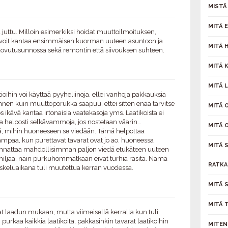
MISTÄ
MITÄ 
juttu. Milloin esimerkiksi hoidat muuttoilmoituksen,
oin voit kantaa ensimmäisen kuorman uuteen asuntoon ja
MITÄ 
uovutusunnossa sekä remontin että siivouksen suhteen.
MITÄ 
MITÄ 
tioihin voi käyttää pyyheliinoja, ellei vanhoja pakkauksia
 ennen kuin muuttoporukka saapuu, ettei sitten enää tarvitse
MITÄ 
kävä kantaa irtonaisia vaatekasoja yms. Laatikoista ei
saa helposti selkävammoja, jos nostetaan väärin…
MITÄ 
tä, mihin huoneeseen se viedään. Tämä helpottaa
ampaa, kun purettavat tavarat ovat jo ao. huoneessa
MITÄ 
kannattaa mahdollisimman paljon viedä etukäteen uuteen
hiljaa, näin purkuhommatkaan eivät turhia rasita. Nämä
RATKAI
iskeluaikana tuli muutettua kerran vuodessa.
MITÄ 
MITÄ 
 laadun mukaan, mutta viimeisellä kerralla kun tuli
ti purkaa kaikkia laatikoita, pakkasinkin tavarat laatikoihin
MITEN