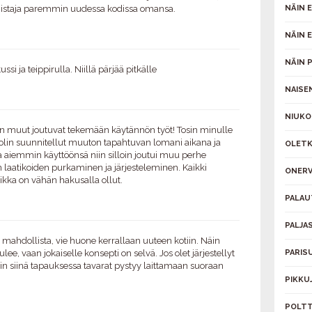
omistaja paremmin uudessa kodissa omansa.
NÄIN 
NÄIN 
NÄIN 
si ja teippirulla. Niillä pärjää pitkälle
NAISE
NIUKO
iin muut joutuvat tekemään käytännön työt! Tosin minulle
 olin suunnitellut muuton tapahtuvan lomani aikana ja
OLETK
oa aiemmin käyttöönsä niin silloin joutui muu perhe
 laatikoiden purkaminen ja järjesteleminen. Kaikki
ONERV
aikka on vähän hakusalla ollut.
PALAU
PALJA
 mahdollista, vie huone kerrallaan uuteen kotiin. Näin
ee, vaan jokaiselle konsepti on selvä. Jos olet järjestellyt
PARIS
 niin siinä tapauksessa tavarat pystyy laittamaan suoraan
PIKKU
POLTT