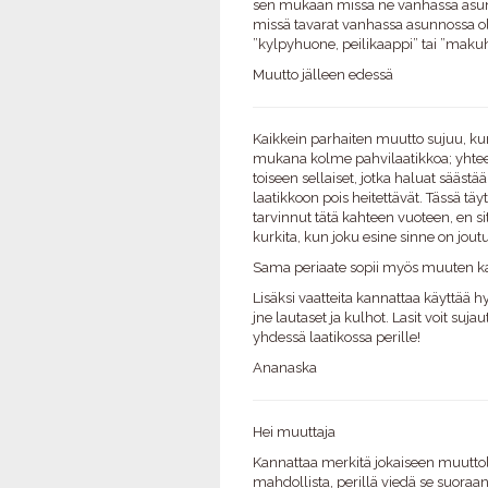
sen mukaan missä ne vanhassa asunnoss
missä tavarat vanhassa asunnossa oli j
”kylpyhuone, peilikaappi” tai ”maku
Muutto jälleen edessä
Kaikkein parhaiten muutto sujuu, kun 
mukana kolme pahvilaatikkoa; yhteen k
toiseen sellaiset, jotka haluat sääst
laatikkoon pois heitettävät. Tässä täyt
tarvinnut tätä kahteen vuoteen, en s
kurkita, kun joku esine sinne on joutu
Sama periaate sopii myös muuten ka
Lisäksi vaatteita kannattaa käyttää h
jne lautaset ja kulhot. Lasit voit suja
yhdessä laatikossa perille!
Ananaska
Hei muuttaja
Kannattaa merkitä jokaiseen muuttol
mahdollista, perillä viedä se suoraan