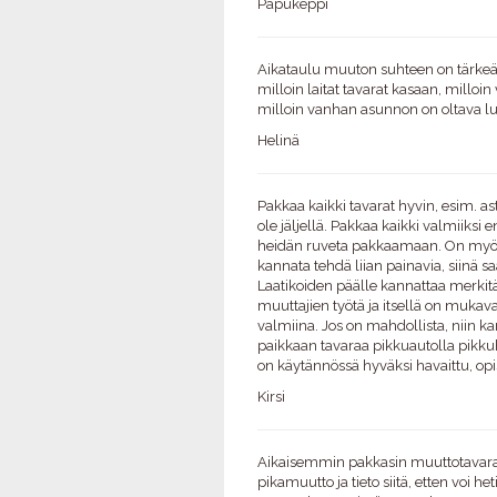
Papukeppi
Aikataulu muuton suhteen on tärkeä 
milloin laitat tavarat kasaan, mill
milloin vanhan asunnon on oltava l
Helinä
Pakkaa kaikki tavarat hyvin, esim. as
ole jäljellä. Pakkaa kaikki valmiiksi
heidän ruveta pakkaamaan. On myös i
kannata tehdä liian painavia, siinä 
Laatikoiden päälle kannattaa merki
muuttajien työtä ja itsellä on mukav
valmiina. Jos on mahdollista, niin 
paikkaan tavaraa pikkuautolla pikku
on käytännössä hyväksi havaittu, op
Kirsi
Aikaisemmin pakkasin muuttotavarat
pikamuutto ja tieto siitä, etten voi he