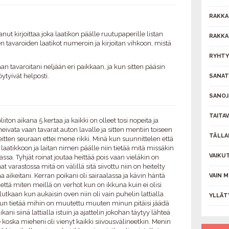
RAKKA
t kirjoittaa joka laatikon päälle ruutupaperille listan
RAKKA
en tavaroiden laatikot numeroin ja kirjoitan vihkoon, mistä
RYHTY
an tavaroitani neljään eri paikkaan, ja kun sitten pääsin
tyivät helposti.
SANAT
SANOJ
TAITAV
iton aikana 5 kertaa ja kaikki on olleet tosi nopeita ja
heivata vaan tavarat auton lavalle ja sitten mentiin toiseen
TÄLLA
eitten seuraan ettei mene rikki. Minä kun suunnittelen että
laatikkoon ja laitan nimen päälle niin tietää mitä missäkin
VAIKU
sa. Tyhjät roinat joutaa heittää pois vaan vieläkin on
 varastossa mitä on välillä sitä siivottu niin on heitelty
 aikeitani. Kerran poikani oli sairaalassa ja kävin häntä
VAIN 
 että miten meillä on verhot kun on ikkuna kuin ei olisi
llutkaan kun aukaisin oven niin oli vain puhelin lattialla
YLLÄT
kun tietää mihin on muutettu muuten minun pitäisi jäädä
ni siinä lattialla istuin ja ajattelin jokohan täytyy lähteä
oska mieheni oli vienyt kaikki siivousvälineetkin. Menin