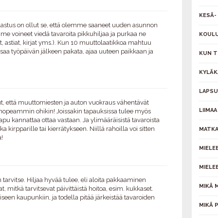
KESÄ- 
astus on ollut se, että olemme saaneet uuden asunnon
mme voineet viedä tavaroita pikkuhiljaa ja purkaa ne
KOULU
t, astiat, kirjat yms.). Kun 10 muuttolaatikkoa mahtuu
saa työpäivän jälkeen pakata, ajaa uuteen paikkaan ja
KUN T
KYLÄK
LAPSU
 että muuttomiesten ja auton vuokraus vähentävät
LIIMAA
 nopeammin ohikin! Joissakin tapauksissa tulee myös
u kannattaa ottaa vastaan. Ja ylimääräisistä tavaroista
 kirpparille tai kierrätykseen. Niillä rahoilla voi sitten
MATKA
!
MIELE
MIELE
n tarvitse. Hiljaa hyvää tulee, eli aloita pakkaaminen
MIKÄ 
at, mitkä tarvitsevat päivittäistä hoitoa, esim. kukkaset.
iseen kaupunkiin, ja todella pitää järkeistää tavaroiden
MIKÄ 