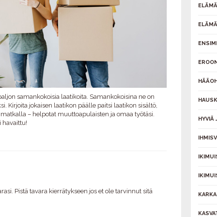
ELÄMÄ
ELÄMÄ
ENSIM
EROON
HÄÄOH
ljon samankokoisia laatikoita. Samankokoisina ne on
HAUSK
i. Kirjoita jokaisen laatikon päälle paitsi laatikon sisältö,
atkalla – helpotat muuttoapulaisten ja omaa työtäsi.
HYVIÄ
 havaittu!
IHMIS
IKIMU
IKIMU
arasi. Pistä tavara kierrätykseen jos et ole tarvinnut sitä
KARKA
KASVA