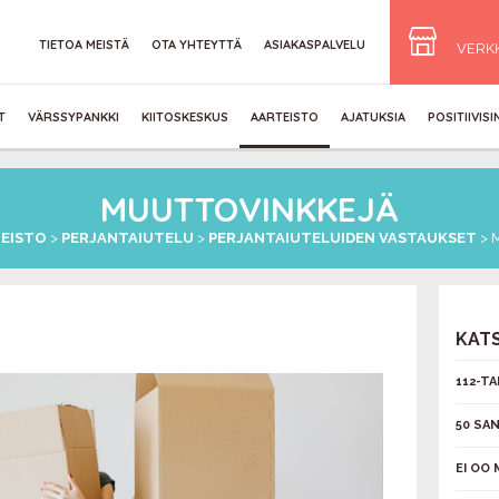
TIETOA MEISTÄ
OTA YHTEYTTÄ
ASIAKASPALVELU
VERK
T
VÄRSSYPANKKI
KIITOSKESKUS
AARTEISTO
AJATUKSIA
POSITIIVIS
MUUTTOVINKKEJÄ
EISTO
>
PERJANTAIUTELU
>
PERJANTAIUTELUIDEN VASTAUKSET
>
KAT
112-T
50 SA
EI OO