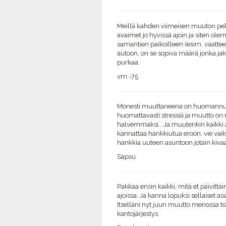
Meillä kahden viimeisen muuton pel
avaimet jo hyvissä ajoin ja siten ole
samantien paikoilleen (esim. vaattee
autoon, on se sopiva määrä jonka jak
purkaa.
vm -75
Monesti muuttaneena on huomannut,
huomattavasti stressiä ja muutto on
halvemmaksi… Ja muutenkin kaikki ap
kannattaa hankkiutua eroon, vie vaikka
hankkia uuteen asuntoon jotain kivaa
Sapsu
Pakkaa ensin kaikki, mitä et päivittäi
ajoissa. Ja kanna lopuksi sellaiset asi
Itselläni nyt juuri muutto menossa to
kantojärjestys.