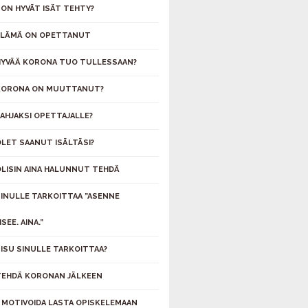
 ON HYVÄT ISÄT TEHTY?
ELÄMÄ ON OPETTANUT
HYVÄÄ KORONA TUO TULLESSAAN?
KORONA ON MUUTTANUT?
LAHJAKSI OPETTAJALLE?
OLET SAANUT ISÄLTÄSI?
OLISIN AINA HALUNNUT TEHDÄ
SINULLE TARKOITTAA ”ASENNE
SEE. AINA.”
SISU SINULLE TARKOITTAA?
TEHDÄ KORONAN JÄLKEEN
 MOTIVOIDA LASTA OPISKELEMAAN