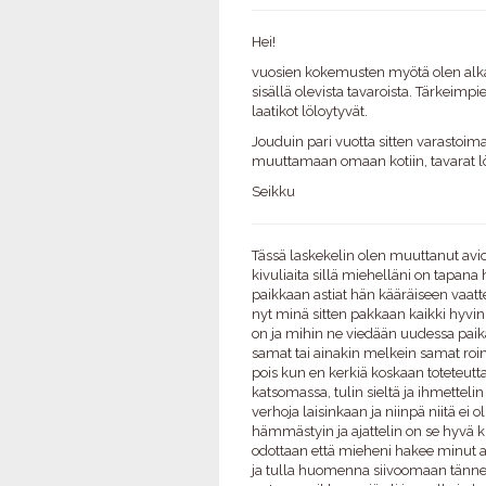
Hei!
vuosien kokemusten myötä olen alkanu
sisällä olevista tavaroista. Tärkeimpi
laatikot löloytyvät.
Jouduin pari vuotta sitten varastoima
muuttamaan omaan kotiin, tavarat löy
Seikku
Tässä laskekelin olen muuttanut avioli
kivuliaita sillä miehelläni on tapana 
paikkaan astiat hän kääräiseen vaatt
nyt minä sitten pakkaan kaikki hyvin 
on ja mihin ne viedään uudessa paikas
samat tai ainakin melkein samat roinat
pois kun en kerkiä koskaan toteteuttaa
katsomassa, tulin sieltä ja ihmettelin
verhoja laisinkaan ja niinpä niitä ei o
hämmästyin ja ajattelin on se hyvä 
odottaan että mieheni hakee minut aika
ja tulla huomenna siivoomaan tänne k