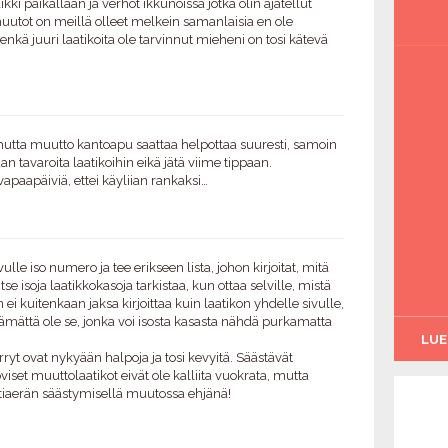
kki paikallaan ja verhot ikkunoissa jotka olin ajatellut
utot on meillä olleet melkein samanlaisia en ole
enkä juuri laatikoita ole tarvinnut mieheni on tosi kätevä
 mutta muutto kantoapu saattaa helpottaa suuresti, samoin
n tavaroita laatikoihin eikä jätä viime tippaan.
apaapäiviä, ettei käyliian rankaksi…
vulle iso numero ja tee erikseen lista, johon kirjoitat, mitä
itse isoja laatikkokasoja tarkistaa, kun ottaa selville, mistä
ei kuitenkaan jaksa kirjoittaa kuin laatikon yhdelle sivulle,
lttämättä ole se, jonka voi isosta kasasta nähdä purkamatta
LUE
ärryt ovat nykyään halpoja ja tosi kevyitä. Säästävät
set muuttolaatikot eivät ole kalliita vuokrata, mutta
tiaerän säästymisellä muutossa ehjänä!