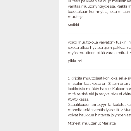
uuteen paikkaan siä oli jo melkein kai
vaihtaa muutonyhteydessä. Kaikki mu
todellakaan kerinnyt lajitella mitään 
muuttaja.
Maikki
voiko muutto olla vaivaton? tuskin,
se että alkaa hyvissä ajoin pakkaamaa
myös muuttoon pitää varata reilusti v
pikkumi
1.Kirjoita muuttolaatikon jokaiselle si
missäkin laatikossa on. Silloin ei tarv
laatikoista mitäkin hakee. Kukaanhan 
mitä se sisältää ja se yksi sivu ei vä
KOKO kasaa.
2.Laatikoiden siirtelyyn tarkoitetut k
monelta selän venähdykseltä. 2.Muovi
voivat haukkua hintansa jo yhden as
Monesti muuttanut Marjatta