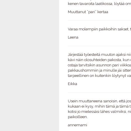
kenen tavaroita laatikossa, löytää 
Muuttanut ”pari” kertaa
Varaa molempiin paikkoihin sakset, tus
Leena
Järjestää työesteitä muuton ajaksi n
kävi näin olosuhteiden pakosta, kun
ostaja tarvitsikin asunnon pari viikk
pakkaushommiin ja minulle jäi sitten
tarpeellinen on kuitenkin löytynyt v
Eikka
Usein muuttaneena sanoisin, että jos
kukaan ei kysy, mihin tämä ja tämä tul
kotisi jo mielessäsi lähes valmiiksi,
paikoilleen.
annemami