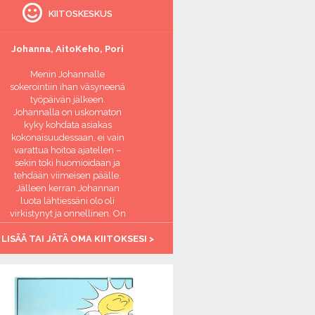
KIITOSKESKUS
Johanna, AitoKeho, Pori
Menin Johannalle
sokerointiin ihan väsyneenä
työpäivän jälkeen.
Johannalla on uskomaton
kyky kohdata asiakas
kokonaisuudessaan, ei vain
varattua hoitoa ajatellen –
sekin toki huomioidaan ja
tehdään viimeisen päälle.
Jälleen kerran Johannan
luota lähtiessäni olo oli
virkistynyt ja onnellinen. On
ihanaa, että on paikka jossa
 LISÄÄ TAI JÄTÄ OMA KIITOKSESI >
aikuinen ihminen saa
hemmottelua ja tulee
huomioiduksi. Kiitos
Johanna, olet täsmälleen
oikeassa ammatissa <3
-Virkistynyt