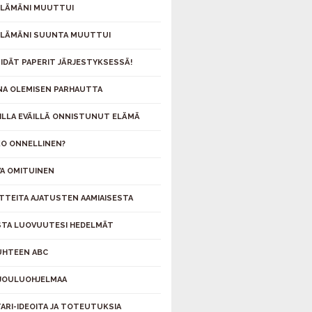
ELÄMÄNI MUUTTUI
ELÄMÄNI SUUNTA MUUTTUI
PIDÄT PAPERIT JÄRJESTYKSESSÄ!
NA OLEMISEN PARHAUTTA
ILLA EVÄILLÄ ONNISTUNUT ELÄMÄ
O ONNELLINEN?
A OMITUINEN
TTEITA AJATUSTEN AAMIAISESTA
STA LUOVUUTESI HEDELMÄT
UHTEEN ABC
JOULUOHJELMAA
ARI-IDEOITA JA TOTEUTUKSIA