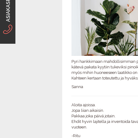
ASIAKASPALVELU
Pyri hankkimaan mahdollisimman pa
kätevä pakata kyytiin tukeviksi pinoiks
myös mihin huoneeseen laatikko on m
Kahteen kertaan toteutettu ja hyväksi
Sanna
Aloita ajoissa.
Jopa liian aikaisin.
Pakkaa joka päivä jotain.
Ehdit hyvin lajitella ja inventoida tav
vuoteen.
-Ritu