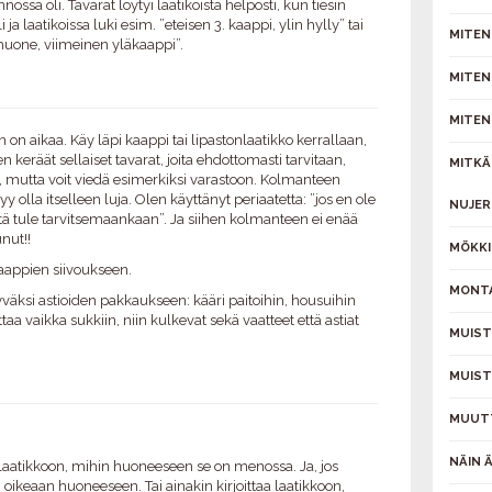
a oli. Tavarat löytyi laatikoista helposti, kun tiesin
a laatikoissa luki esim. ”eteisen 3. kaappi, ylin hylly” tai
MITEN
huone, viimeinen yläkaappi”.
MITEN
MITEN 
on aikaa. Käy läpi kaappi tai lipastonlaatikko kerrallaan,
eräät sellaiset tavarat, joita ehdottomasti tarvitaan,
MITKÄ
ää, mutta voit viedä esimerkiksi varastoon. Kolmanteen
yy olla itselleen luja. Olen käyttänyt periaatetta: ”jos en ole
NUJER
itä tule tarvitsemaankaan”. Ja siihen kolmanteen ei enää
nut!!
MÖKKI
appien siivoukseen.
MONTA
yväksi astioiden pakkaukseen: kääri paitoihin, housuihin
uttaa vaikka sukkiin, niin kulkevat sekä vaatteet että astiat
MUIST
MUIST
MUUT
NÄIN Ä
aatikkoon, mihin huoneeseen se on menossa. Ja, jos
 oikeaan huoneeseen. Tai ainakin kirjoittaa laatikkoon,